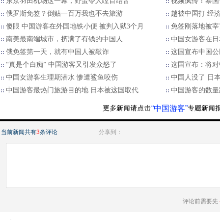
东京羽田机场这一幕，野蛮令人瞠目结舌
视频疯传！泰国
俄罗斯免签？倒贴一百万我也不去旅游
越被中国打 经
傻眼 中国游客在外国地铁小便 被判入狱3个月
免签刚落地被宰
南美最南端城市，挤满了有钱的中国人
中国女游客在日本
俄免签第一天，就有中国人被敲诈
这国宣布中国公
“真是个白痴” 中国游客又引发众怒了
这国宣布：将对
中国女游客生理期潜水 惨遭鲨鱼咬伤
中国人没了 日
中国游客最热门旅游目的地 日本被这国取代
中国游客的数量
“中国游客”
当前新闻共有
3
条评论
分享到：
评论前需要先