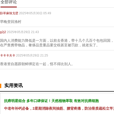
全部评论
卧草麻辣戈壁
2025年05月30日 05:49
早晚变回渔村
g2j2
2025年05月29日 21:43
国内人消费能力降低是一方面，以前去香港，带十几个几百个包包回国，
在严查携带物品，奢侈品贵重品要交税甚至被罚款，就老实了。
卡卡卡夫卡
2025年05月29日 21:25
香港资自愿跟朝鲜绑定在一起，怪不得比别人。
实用资讯
抗癌明星组合 多年口碑保证！天然植物萃取 有效对抗癌细胞
中老年补钙必备，2星期消除夜间抽筋、腰背疼痛，防治骨质疏松立竿