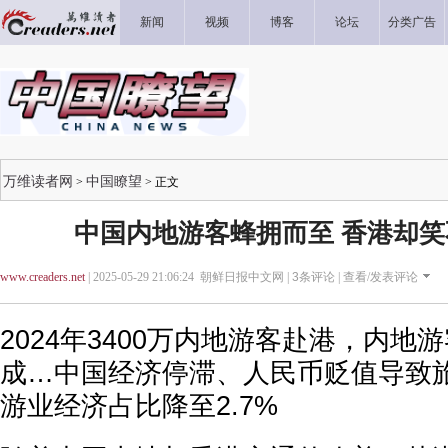
新闻
视频
博客
论坛
分类广告
万维读者网
中国瞭望
>
> 正文
中国内地游客蜂拥而至 香港却
www.creaders.net
| 2025-05-29 21:06:24 朝鲜日报中文网 |
3
条评论 |
查看/发表评论
2024年3400万内地游客赴港，内地
成…中国经济停滞、人民币贬值导致
游业经济占比降至2.7%