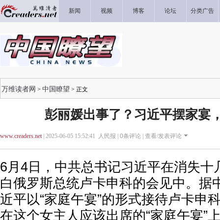
新闻
视频
博客
论坛
分类广告
万维读者网
中国瞭望
>
> 正文
彭丽媛出事了？习近平摆家宴
www.creaders.net
| 2025-06-05 15:52:41 人民报 |
0
条评论 |
查看/发表评论
6月4日，中共总书记习近平在消失十
白俄罗斯总统卢卡申科的会见中。据
近平以“家庭午宴”的形式接待卢卡申
在这个女主人应该出席的“家庭午宴”