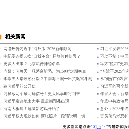
相关新闻
网络热传习近平“海外版”2026新年献词
习近平发表202
中纪委连提50次“自我革命” 释放何种信号？
万劫不复！中国
更多人出事？北京流传神秘名单
军方“贬习”更加
内幕：习每天一瓶茅台解愁、为150岁定期换血
“习近平2025
李希夫人暗咬彭丽媛？中南海上演一出荒诞宫斗剧
从“他们”的发言
致习近平的公开信
习近平的两个新
习释放两个最明确信号！更大风暴即将到来
年底大会，新华
习近平发迹地出大事 最震撼预兆出现
年底中共政治局
海南大骗局！危险新游戏开始了
意外：2025
习近平权力现状如何 两张照片一段话说明一切
官员落马潮恐扩
“习近平”