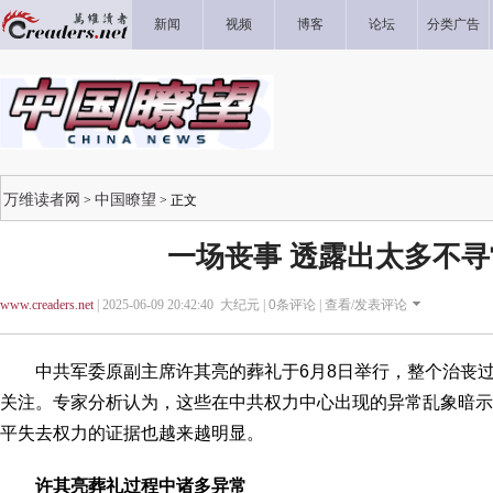
新闻
视频
博客
论坛
分类广告
万维读者网
中国瞭望
>
> 正文
一场丧事 透露出太多不
www.creaders.net
| 2025-06-09 20:42:40 大纪元 |
0
条评论 |
查看/发表评论
中共军委原副主席许其亮的葬礼于6月8日举行，整个治丧过
关注。专家分析认为，这些在中共权力中心出现的异常乱象暗示
平失去权力的证据也越来越明显。
许其亮葬礼过程中诸多异常