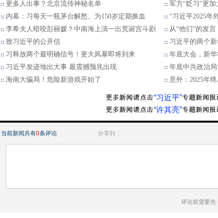
更多人出事？北京流传神秘名单
军方“贬习”更加
内幕：习每天一瓶茅台解愁、为150岁定期换血
“习近平2025
李希夫人暗咬彭丽媛？中南海上演一出荒诞宫斗剧
从“他们”的发言
致习近平的公开信
习近平的两个新
习释放两个最明确信号！更大风暴即将到来
年底大会，新华
习近平发迹地出大事 最震撼预兆出现
年底中共政治局
海南大骗局！危险新游戏开始了
意外：2025
“习近平”
“许其亮”
当前新闻共有
0
条评论
分享到：
评论前需要先