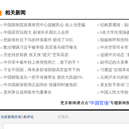
相关新闻
中国国务院发展研究中心提醒民众 勿上当受骗
纪检委通报：副
中国高官玩很大 副省长长期出入会所
6名大学生现场
把副省长拉下马的环保案件 赔偿了50亿
陆媒称呼和浩特
数次嘲讽习近平被举报 高官落马细节曝光
中共空军司令常
历史转折前夜 张又侠“团灭”空军高层
远观中共动态 
中共军中最年轻上将突然死亡，谁下的手？
副书记的大喜事
子女不回国，再有多部省部级高官提早下岗
习重提“自我革
中国财险龙头一把手传被带走 股价大跌超6%
云南泸水39岁
中共国家保密局正副局长 惊爆同时被免职
美女歌手牵动“
贵州茅台选举陈华为董事长
中国人民大学校
“中国官场”
当前新闻共有
1
条评论
分享到：