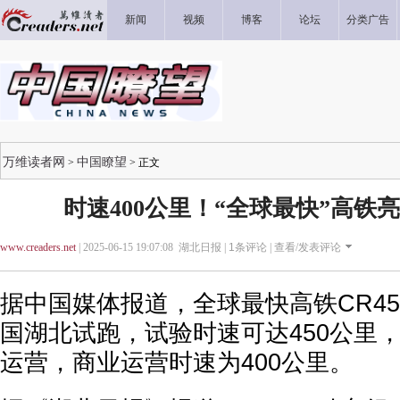
新闻
视频
博客
论坛
分类广告
万维读者网
中国瞭望
>
> 正文
时速400公里！“全球最快”高铁
www.creaders.net
| 2025-06-15 19:07:08 湖北日报 |
1
条评论 |
查看/发表评论
据中国媒体报道，全球最快高铁CR4
国湖北试跑，试验时速可达450公里
运营，商业运营时速为400公里。