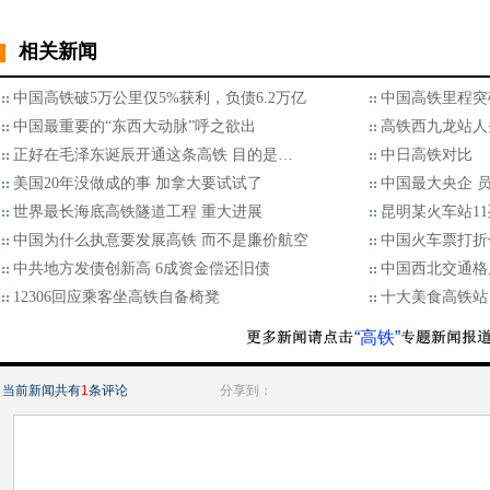
相关新闻
中国高铁破5万公里仅5%获利，负债6.2万亿
中国高铁里程突
中国最重要的“东西大动脉”呼之欲出
高铁西九龙站人
正好在毛泽东诞辰开通这条高铁 目的是…
中日高铁对比
美国20年没做成的事 加拿大要试试了
中国最大央企 员
世界最长海底高铁隧道工程 重大进展
昆明某火车站1
中国为什么执意要发展高铁 而不是廉价航空
中国火车票打折
中共地方发债创新高 6成资金偿还旧债
中国西北交通格
12306回应乘客坐高铁自备椅凳
十大美食高铁站
“高铁”
当前新闻共有
1
条评论
分享到：