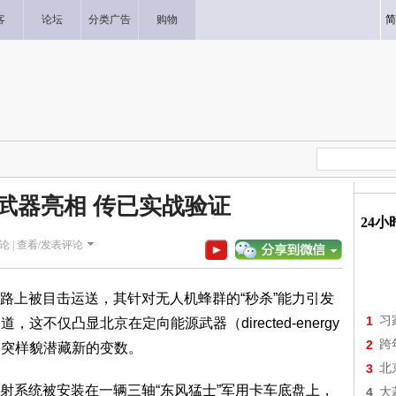
客
论坛
分类广告
购物
简
武器亮相 传已实战验证
24
论 |
查看/发表评论
上被目击运送，其针对无人机蜂群的“秒杀”能力引发
1
习
道，这不仅凸显北京在定向能源武器（directed-energy
2
跨
域冲突样貌潜藏新的变数。
3
北
系统被安装在一辆三轴“东风猛士”军用卡车底盘上，
4
大