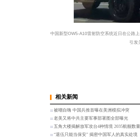
中国新型OW5-A10雷射防空系统近日在公路
引发
相关新闻
被嘲自嗨 中国兵推首曝在美洲模拟冲突
老美又将中共主要军事部署图全部曝光
五角大楼揭解放军攻台4种情境 2035航舰数
“退伍只能当保安” 揭密中国军人的真实处境