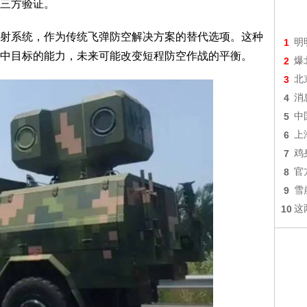
三方验证。
系统，作为传统飞弹防空解决方案的替代选项。这种
1
明
中目标的能力，未来可能改变短程防空作战的平衡。
2
爆
3
北
4
消
5
中
6
上
7
鸡
8
官
9
雪
10
这