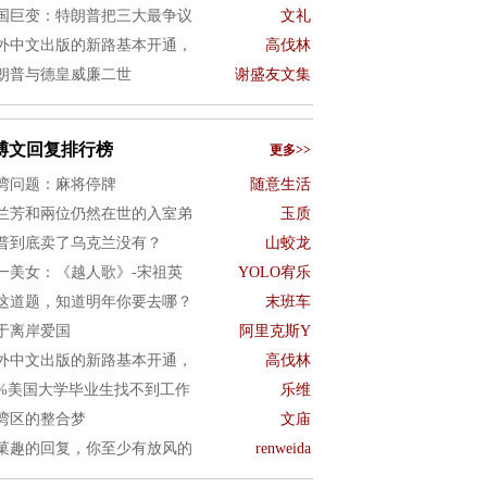
国巨变：特朗普把三大最争议
文礼
外中文出版的新路基本开通，
高伐林
朗普与德皇威廉二世
谢盛友文集
博文回复排行榜
更多>>
湾问题：麻将停牌
随意生活
兰芳和兩位仍然在世的入室弟
玉质
普到底卖了乌克兰没有？
山蛟龙
一美女：《越人歌》-宋祖英
YOLO宥乐
这道题，知道明年你要去哪？
末班车
于离岸爱国
阿里克斯Y
外中文出版的新路基本开通，
高伐林
0%美国大学毕业生找不到工作
乐维
湾区的整合梦
文庙
菓趣的回复，你至少有放风的
renweida