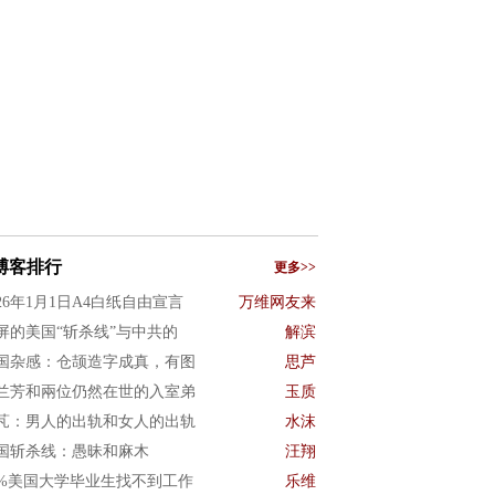
博客排行
更多>>
026年1月1日A4白纸自由宣言
万维网友来
屏的美国“斩杀线”与中共的
解滨
国杂感：仓颉造字成真，有图
思芦
兰芳和兩位仍然在世的入室弟
玉质
芃：男人的出轨和女人的出轨
水沫
国斩杀线：愚昧和麻木
汪翔
0%美国大学毕业生找不到工作
乐维