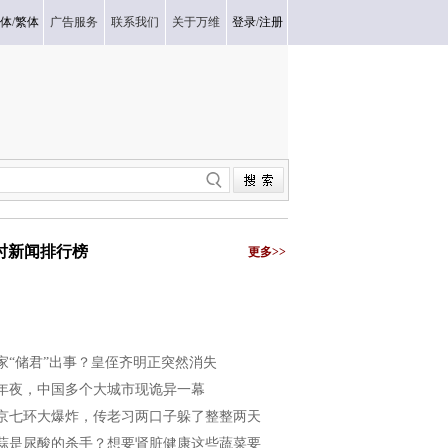
体
/
繁体
广告服务
联系我们
关于万维
登录
/
注册
小时新闻排行榜
更多>>
家“储君”出事？皇侄齐明正突然消失
年夜，中国多个大城市现诡异一幕
京七环大爆炸，传老习两口子躲了整整两天
蒜是尿酸的杀手？想要肾脏健康这些蔬菜要