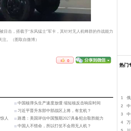
上被目击，搭载于“东风猛士”军卡，其针对无人机蜂群的作战能力
关注。（图取自微博）
0
热门
1
俄
中国核弹头生产速度放缓 缩短核反击响应时间
2
中
习近平晋升东部中部战区上将，有玄机？
3
中
量惊人
路透：美国评估中国预期2027具备犯台取胜能力
4
万
中国人不惜命，所以打仗不会用无人机？
5
川