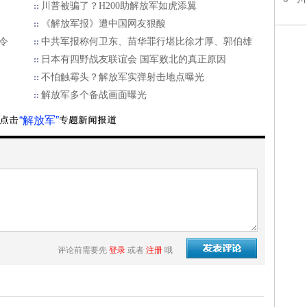
川普被骗了？H200助解放军如虎添翼
《解放军报》遭中国网友狠酸
令
中共军报称何卫东、苗华罪行堪比徐才厚、郭伯雄
日本有四野战友联谊会 国军败北的真正原因
不怕触霉头？解放军实弹射击地点曝光
解放军多个备战画面曝光
“解放军”
评论前需要先
登录
或者
注册
哦