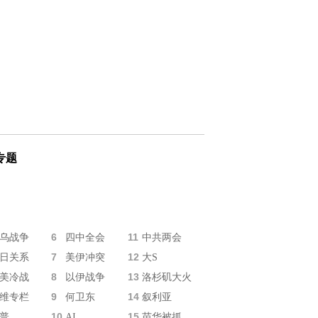
专题
6
11
乌战争
四中全会
中共两会
7
12
日关系
美伊冲突
大S
8
13
美冷战
以伊战争
洛杉矶大火
9
14
维专栏
何卫东
叙利亚
10
15
普
AI
苗华被抓