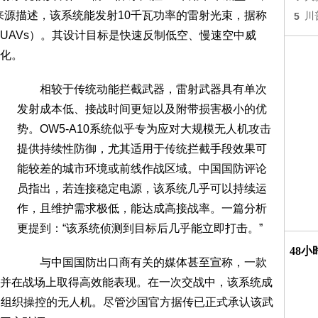
息来源描述，该系统能发射10千瓦功率的雷射光束，据称
5
川
UAVs）。其设计目标是快速反制低空、慢速空中威
化。
相较于传统动能拦截武器，雷射武器具有单次
发射成本低、接战时间更短以及附带损害极小的优
势。OW5-A10系统似乎专为应对大规模无人机攻击
提供持续性防御，尤其适用于传统拦截手段效果可
能较差的城市环境或前线作战区域。中国国防评论
员指出，若连接稳定电源，该系统几乎可以持续运
作，且维护需求极低，能达成高接战率。一篇分析
更提到：“该系统侦测到目标后几乎能立即打击。”
48
与中国国防出口商有关的媒体甚至宣称，一款
并在战场上取得高效能表现。在一次交战中，该系统成
hi）组织操控的无人机。尽管沙国官方据传已正式承认该武