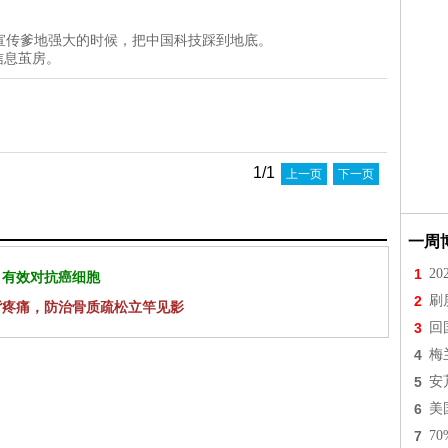
宣传爹地强大的时候，把中国科技踩到地底。
信息茧房。
1/1
上一页
下一页
一周
1
2
 有效对抗癌细胞
2
刷
背疼痛，防治骨质疏松立竿见影
3
回
4
梅
5
安
6
美
7
7