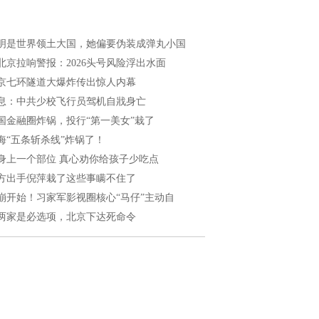
明是世界领土大国，她偏要伪装成弹丸小国
北京拉响警报：2026头号风险浮出水面
京七环隧道大爆炸传出惊人内幕
息：中共少校飞行员驾机自戕身亡
国金融圈炸锅，投行“第一美女”栽了
海“五条斩杀线”炸锅了！
身上一个部位 真心劝你给孩子少吃点
方出手倪萍栽了这些事瞒不住了
崩开始！习家军影视圈核心“马仔”主动自
两家是必选项，北京下达死命令