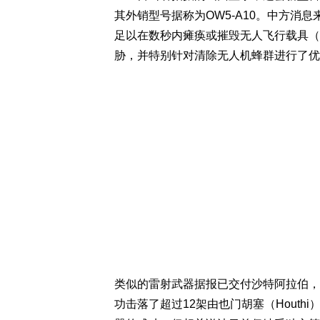
其外销型号据称为OW5-A10。中方消
足以在数秒内瘫痪或摧毁无人飞行载具（
胁，并特别针对清除无人机蜂群进行了优
类似的雷射武器据报已交付沙特阿拉伯，
功击落了超过12架由也门胡塞（Hout