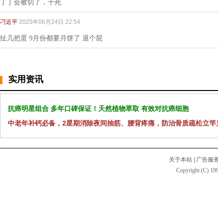
丁丁会被切了，干死
刁近平
2025年06月24日 22:54
扯几把蛋 9月份都要月饼了 退个屁
实用资讯
抗癌明星组合 多年口碑保证！天然植物萃取 有效对抗癌细胞
中老年补钙必备，2星期消除夜间抽筋、腰背疼痛，防治骨质疏松立竿
关于本站
|
广告服
Copyright (C) 199