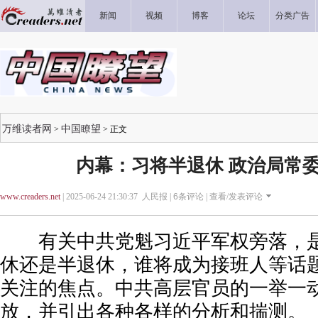
新闻
视频
博客
论坛
分类广告
万维读者网
中国瞭望
>
> 正文
内幕：习将半退休 政治局常委
www.creaders.net
| 2025-06-24 21:30:37 人民报 |
6
条评论 |
查看/发表评论
有关中共党魁习近平军权旁落，是
休还是半退休，谁将成为接班人等话
关注的焦点。中共高层官员的一举一
放，并引出各种各样的分析和揣测。