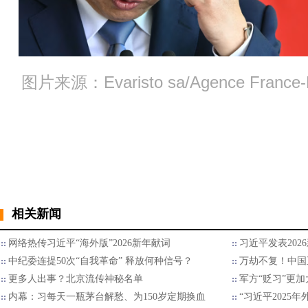
图片来源：Evaristo sa/Agence France-Pr
相关新闻
网络热传习近平“海外版”2026新年献词
习近平发表202
中纪委连提50次“自我革命” 释放何种信号？
万劫不复！中国
更多人出事？北京流传神秘名单
军方“贬习”更加
内幕：习每天一瓶茅台解愁、为150岁定期换血
“习近平2025