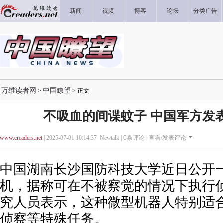
新闻
视频
博客
论坛
分类广告
万维读者网
中国瞭望
>
> 正文
不吸血的间谍蚊子 中国军方发
www.creaders.net
| 2025-07-01 10:14:37 Newtalk |
0
条评论 |
查看/发表评论
中国湖南长沙国防科技大学近日公开
机，据称可在不被察觉的情况下执行
究人员表示，这种微型机器人特别适
侦察等特殊任务。