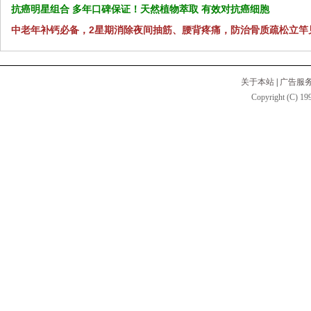
抗癌明星组合 多年口碑保证！天然植物萃取 有效对抗癌细胞
中老年补钙必备，2星期消除夜间抽筋、腰背疼痛，防治骨质疏松立竿
关于本站
|
广告服
Copyright (C) 199