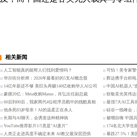
相关新闻
人工智能真的能帮人们找到爱情吗？
可怕！美专家警
华尔街分析师：2026年最看好的5支AI概念股
辉达携手台积电 
14亿年薪还不够 美巨头再砸140亿收购华人AI公司
中国AI机器人“
豪掷20亿：Meta收购Manus，肖弘出任副总裁
软银卖光英伟达持
60后到00后，我家两代4位程序员戳中的残酷真相
最强7大AI工具
他杀死83岁母亲！AI的温柔正在杀人
硅谷一线峰会，
长期与AI聊天，会诱发这种精神病
被嘲自嗨 中国
YouTube推荐影片1/5竟是“AI废片”
174名北大学生
人类正走进高度不确定未来 AI教父最深层恐惧
暴跌27.5%！