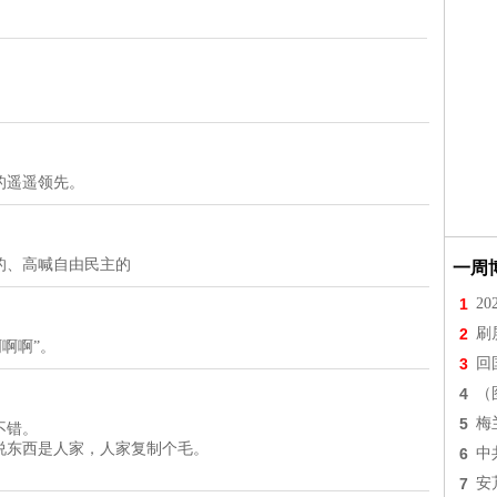
的遥遥领先。
的、高喊自由民主的
一周
1
2
2
刷
啊啊啊”。
3
回
4
（
5
梅
不错。
说东西是人家，人家复制个毛。
6
中
7
安