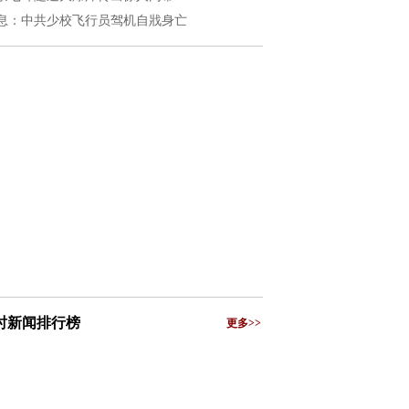
息：中共少校飞行员驾机自戕身亡
小时新闻排行榜
更多>>