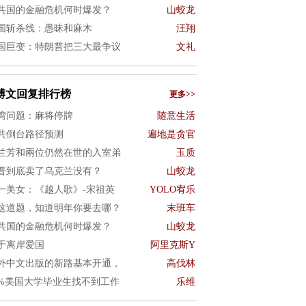
共国的金融危机何时爆发？
山蛟龙
国斩杀线：愚昧和麻木
汪翔
国巨变：特朗普把三大最争议
文礼
博文回复排行榜
更多>>
湾问题：麻将停牌
随意生活
共倒台路径预测
遍地是贪官
兰芳和兩位仍然在世的入室弟
玉质
普到底卖了乌克兰没有？
山蛟龙
一美女：《越人歌》-宋祖英
YOLO宥乐
这道题，知道明年你要去哪？
末班车
共国的金融危机何时爆发？
山蛟龙
于离岸爱国
阿里克斯Y
外中文出版的新路基本开通，
高伐林
0%美国大学毕业生找不到工作
乐维