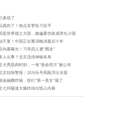
兰参战了
玩真的了！他点名警告习近平
明是世界领土大国，她偏要伪装成弹丸小国
劫不复！中国正在重演晚清最后十年
议内幕曝光！习等四人遭“围攻”
多人出事？北京流传神秘名单
京大秀肌肉时刻，一张“致命照片”被公布
北京拉响警报：2026头号风险浮出水面
国金融圈炸锅，投行“第一美女”栽了
京七环隧道大爆炸传出惊人内幕