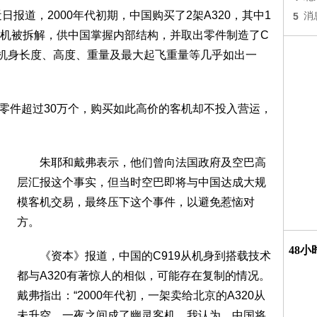
日报道，2000年代初期，中国购买了2架A320，其中1
5
消
机被拆解，供中国掌握内部结构，并取出零件制造了C
20的机身长度、高度、重量及最大起飞重量等几乎如出一
零件超过30万个，购买如此高价的客机却不投入营运，
朱耶和戴弗表示，他们曾向法国政府及空巴高
层汇报这个事实，但当时空巴即将与中国达成大规
模客机交易，最终压下这个事件，以避免惹恼对
方。
48
《资本》报道，中国的C919从机身到搭载技术
都与A320有著惊人的相似，可能存在复制的情况。
戴弗指出：“2000年代初，一架卖给北京的A320从
未升空，一夜之间成了幽灵客机，我认为，中国将