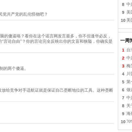
8
中
9
美
是刮民党共产党的乱伦怪物吧？
10
美
民进党洗脑的傻逼咯？看你在这个谣言网发言最多，你不但逢华必反，
一周
“言论自由”？你的言论完全反映出你的文盲和狭隘，你确实是
1
台
2
中
3
梅
复制的两个傻逼。
4
川
5
第
6
做
发放给竞争对手适航证就是保证自己垄断地位的工具。这种垄断
7
中
8
关
9
海
10
7