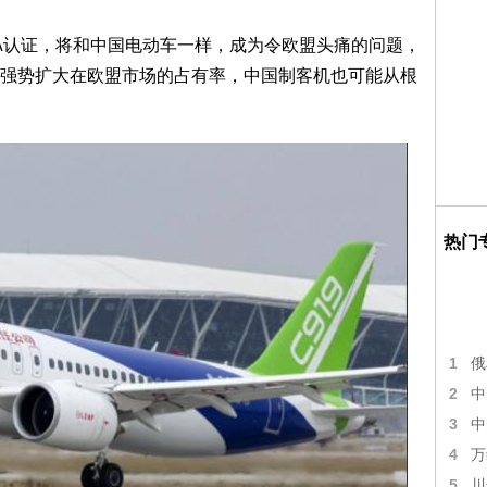
A认证，将和中国电动车一样，成为令欧盟头痛的问题，
强势扩大在欧盟市场的占有率，中国制客机也可能从根
热门
1
俄
2
中
3
中
4
万
5
川