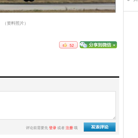
（资料照片）
52
评论前需要先
登录
或者
注册
哦