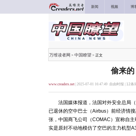
新闻
视频
博
万维读者网
中国瞭望
>
> 正文
偷来的
www.creaders.net
| 2025-07-01 16:47:49 自由时报 |
12
条评
法国媒体报道，法国对外安全总局（DGSE
已退休的空中巴士（Airbus）前经济情搜副
张，中国商飞公司（COMAC）宣称自主
实是原封不动地模仿了空巴的主力机型A3