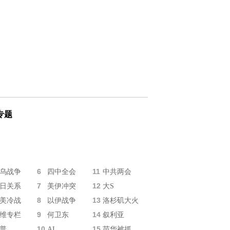
专题
6
11
乌战争
四中全会
中共两会
7
12
日关系
美伊冲突
大S
8
13
美冷战
以伊战争
洛杉矶大火
9
14
维专栏
何卫东
叙利亚
10
15
普
AI
苗华被抓