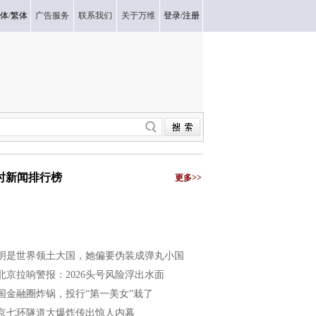
体
/
繁体
广告服务
联系我们
关于万维
登录
/
注册
小时新闻排行榜
更多>>
明是世界领土大国，她偏要伪装成弹丸小国
北京拉响警报：2026头号风险浮出水面
国金融圈炸锅，投行“第一美女”栽了
京七环隧道大爆炸传出惊人内幕