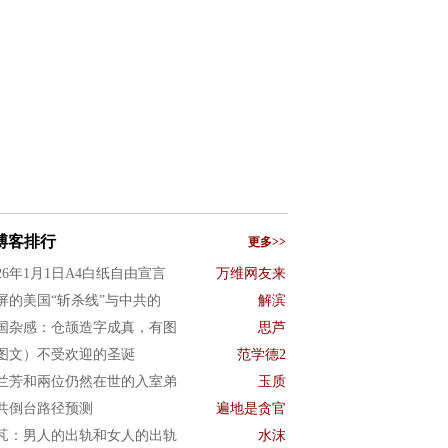
博客排行
更多>>
026年1月1日A4白纸自由宣言
万维网友来
屏的美国“斩杀线”与中共的
解滨
国杂感：仓颉造字成真，有图
思芦
图文）不受欢迎的圣诞
范学德2
兰芳和兩位仍然在世的入室弟
玉质
共倒台路径预测
遍地是贪官
芃：男人的出轨和女人的出轨
水沫