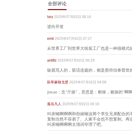
全部评论
lary
2025年07月02日 08:16
逆向开发
emil
2025年07月02日 07:27
从世界工厂到世界大组装工厂也是一种很模式
antiflz
2025年07月02日 06:29
纵观骂人的，脏话连篇的，都是那些信奉普世
卧草麻辣戈壁
2025年07月02日 04:08
jincao：念“斤操”，意思是：耐操，被操的“啊
孤岛凡人
2025年07月02日 00:16
叫床蝻啊啊啊和劲操蝻这两个孪生兄弟配合的
复制当然不容易了。人家不会也不想复制。再
叫床蝻啊啊啊太强词夺理了吧。