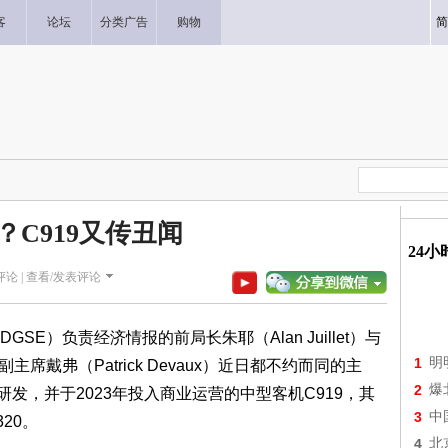
客
论坛
分类广告
购物
简
？C919又传丑闻
24
论 |
查看/发表评论
）负责经济情报的前局长朱耶（Alan Juillet）与
1
明
主席戴弗（Patrick Devaux）近日都不约而同的主
2
爆
研发，并于2023年投入商业运营的中型客机C919，其
3
中
20。
4
北