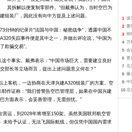
其拆解以便复制零部件。”但戴弗认为，当时空巴为
建组装厂，因此没有向中方提及上述问题。
1
波
2
要
3分钟的纪录片“法国与中国：秘密战争”，透露中国不
3
明
A320失踪事件便是其中之一，并做出评论说，“中国为
4
万
了欺骗交易”。
5
会
6
更
这个事实。戴弗表示：“中国市场巨大，需要建立良好
7
北
交部长等立场而言，提出上述问题意义何在？”
8
爆
9
中
上客机，一边协商在天津兴建A320组装厂的方案。空
10
北
。朱耶作证称：“我们曾警告空巴管理层，如果在中国兴建
巴方面表示，会妥善管理，无需担忧。”
营运，到2028年将增至150架。虽然美国联邦航空管
SA）未给予认证，无法飞国际航线，但仅凭中国国内需求