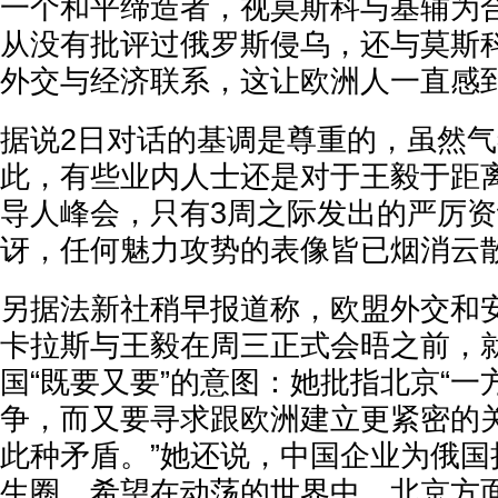
一个和平缔造者，视莫斯科与基辅为
从没有批评过俄罗斯侵乌，还与莫斯
外交与经济联系，这让欧洲人一直感
据说2日对话的基调是尊重的，虽然
此，有些业内人士还是对于王毅于距
导人峰会，只有3周之际发出的严厉
讶，任何魅力攻势的表像皆已烟消云
另据法新社稍早报道称，欧盟外交和
卡拉斯与王毅在周三正式会晤之前，
国“既要又要”的意图：她批指北京“
争，而又要寻求跟欧洲建立更紧密的
此种矛盾。”她还说，中国企业为俄国
生圈，希望在动荡的世界中，北京方