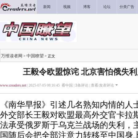
新闻
视频
博客
论坛
分类广告
万维读者网
中国瞭望
>
> 正文
王毅令欧盟惊诧 北京害怕俄失
www.creaders.net
| 2025-07-05 08:16:45 看中国 |
3
条评论 |
查看/发表评论
《南华早报》引述几名熟知内情的人
外交部长王毅对欧盟最高外交官卡拉
法承受俄罗斯于乌克兰战场的失利，
国随后会把全部注意力转移至中国身