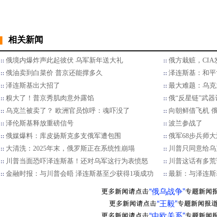
相关新闻
俄境内爆炸声此起彼伏 乌军新年送大礼
俄方栽赃，CI
俄油卖到白菜价 普京还能撑多久
泽连斯基：和平
泽连斯基出大招了
最大难题：乌克
糗大了！普京秀肌肉意外露馅
俄“反星链”武
乌克兰被卖了？ 欧洲官员惊呼：魂吓没了
向朝鲜借飞机 
泽伦斯基释放重磅信号
波兰参战了
俄媒爆料：库皮扬斯克多支俄军遭包围
俄军68步兵师
大清洗：2025年末，俄罗斯正在系统性崩塌
川普只同意给乌
川普当面恐吓泽连斯基！还对乌军这行为表愤怒
川普这话有多荒
金融时报：与川普会晤 泽连斯基至少获得1项成功
最新：与泽连斯
“俄乌战争”
“王毅”
“中欧关系”