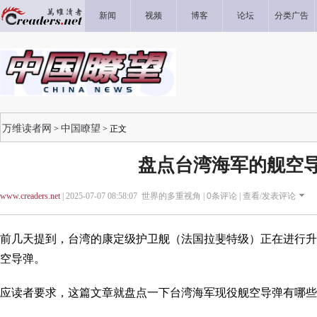
新闻
视频
博客
论坛
分类广告
万维读者网
中国瞭望
>
> 正文
盘点台湾海军的舰空
www.creaders.net
| 2025-07-07 08:58:07 世界的多重视角 |
0
条评论 |
查看/发表评论
前几天提到，台湾的康定级护卫舰（法国拉斐特级）正在进行升
空导弹。
应读者要求，这篇文章就盘点一下台湾海军现役舰空导弹有哪些