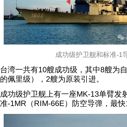
成功级护卫舰和标准-1
台湾一共有10艘成功级，其中8艘为
的佩里级），2艘为原装引进。
成功级护卫舰上有一座MK-13单臂发
准-1MR（RIM-66E）防空导弹，最