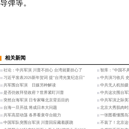
导弹等。
相关新闻
社论：中共军演 川普不担心 台湾就要担心了
智库：“中国不
习近平发表2026新年贺词 提“台湾光复纪念日”
中共演习收兵 
共军围台军演 日媒另种解读
中共无人机拍摄
是否仿效拜登政府？世界紧盯川普
中共这次围台军
突然台海军演 日专家曝北京背后目的
中共军演之际美
台海一旦开战 将成日本大问题
北京大秀肌肉时
​共军高层动荡 各界看衰夺台能力
一张图看懂围岛
中国军队突围台军演 川普回应藏着蹊跷
不装了！北京这