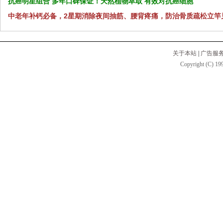
抗癌明星组合 多年口碑保证！天然植物萃取 有效对抗癌细胞
中老年补钙必备，2星期消除夜间抽筋、腰背疼痛，防治骨质疏松立竿
关于本站
|
广告服
Copyright (C) 199