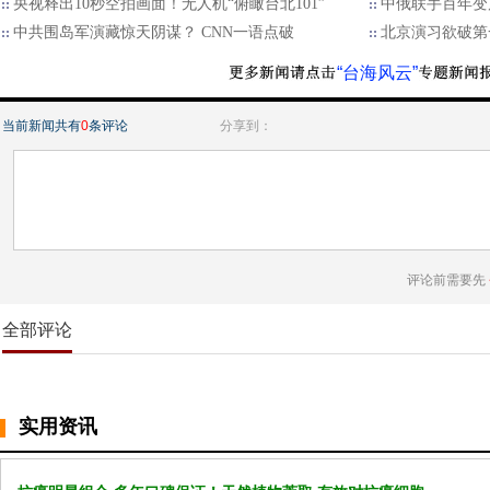
央视释出10秒空拍画面！无人机“俯瞰台北101”
中俄联手百年变
中共围岛军演藏惊天阴谋？ CNN一语点破
北京演习欲破第
“台海风云”
当前新闻共有
0
条评论
分享到：
评论前需要先
全部评论
实用资讯