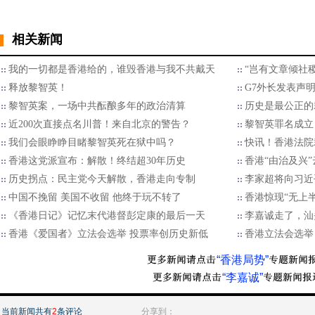
相关新闻
我的一切都是香港给的，谁毁香港与我不共戴天
“岂有文章倾社
释放黎智英！
G7外长发表声
黎智英案，一场中共酝酿多年的政治清算
历史是最公正的
近200次直接点名川普！来自北京的警告？
黎智英罪名成立
我们会眼睁睁目睹黎智英死在狱中吗？
快讯！香港法院
香港这党派宣布：解散！终结超30年历史
香港“由治及兴
历史拐点：民主党今天解散，香港走向专制
李家超将向习近
中国不挽留 美国不收留 他终于玩不转了
香港惊现“无上
《香港日记》记忆末代港督彭定康的最后一天
李嘉诚走了，汕
香港《爱国者》立法会选举 投票率创历史新低
香港立法会选举
“香港局势”
“李嘉诚”
当前新闻共有
2
条评论
分享到：