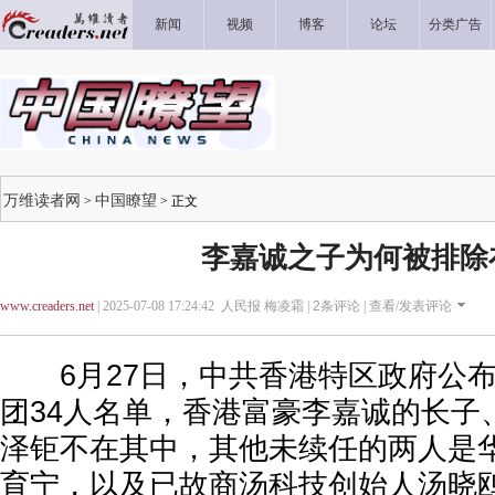
新闻
视频
博客
论坛
分类广告
万维读者网
中国瞭望
>
> 正文
李嘉诚之子为何被排除
www.creaders.net
| 2025-07-08 17:24:42 人民报 梅凌霜 |
2
条评论 |
查看/发表评论
6月27日，中共香港特区政府公布
团34人名单，香港富豪李嘉诚的长子
泽钜不在其中，其他未续任的两人是
育宁，以及已故商汤科技创始人汤晓