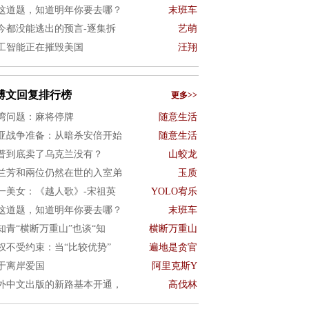
这道题，知道明年你要去哪？
末班车
今都没能逃出的预言-逐集拆
艺萌
工智能正在摧毁美国
汪翔
博文回复排行榜
更多>>
湾问题：麻将停牌
随意生活
亚战争准备：从暗杀安倍开始
随意生活
普到底卖了乌克兰没有？
山蛟龙
兰芳和兩位仍然在世的入室弟
玉质
一美女：《越人歌》-宋祖英
YOLO宥乐
这道题，知道明年你要去哪？
末班车
知青“横断万重山”也谈“知
横断万重山
权不受约束：当“比较优势”
遍地是贪官
于离岸爱国
阿里克斯Y
外中文出版的新路基本开通，
高伐林