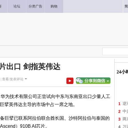
客
论坛
分类广告
购物
简
芯片出口 剑指英伟达
24
|
查看/发表评论
，华为技术有限公司正尝试向中东与东南亚出口少量人工
1
逆
计巨擘英伟达主导的市场中占一席之地。
2
中
备巨擘已联系阿拉伯联合酋长国、沙特阿拉伯与泰国的
3
两
end）910B AI芯片。
4
习