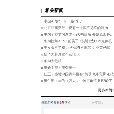
相关新闻
中国AI版“一带一路”来了
北京距离突破，仍有一道深不见底的鸿沟
中国全抄艾司摩尔 仍大幅落后 关键原因是…
华为挖角ASML前员工 成功打造EUV光刻机
美女救不了华为 火锅煮不出芯片 韭菜已醒
疑华为芯片远不及H200
华为大危机
重磅！华为重夺第一
任正非盛赞中国青年摒弃“羡慕海外高薪”心
黄仁勋：华为很强大，中国可能不要H200了
当前新闻共有
2
条评论
分享到：