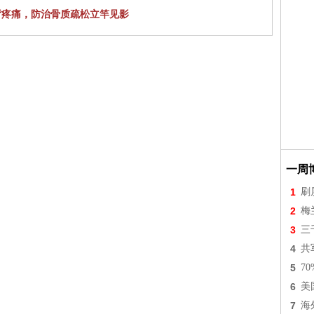
背疼痛，防治骨质疏松立竿见影
一周
1
刷
2
梅
3
三
4
共
5
7
6
美
7
海