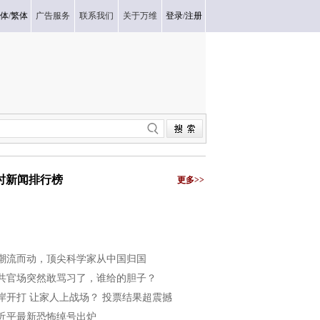
体
/
繁体
广告服务
联系我们
关于万维
登录
/
注册
小时新闻排行榜
更多>>
潮流而动，顶尖科学家从中国归国
共官场突然敢骂习了，谁给的胆子？
岸开打 让家人上战场？ 投票结果超震撼
近平最新恐怖绰号出炉