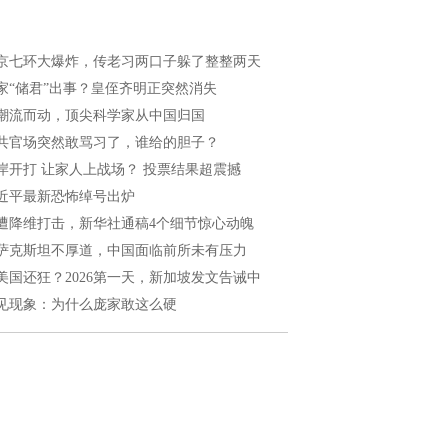
京七环大爆炸，传老习两口子躲了整整两天
家“储君”出事？皇侄齐明正突然消失
潮流而动，顶尖科学家从中国归国
共官场突然敢骂习了，谁给的胆子？
岸开打 让家人上战场？ 投票结果超震撼
近平最新恐怖绰号出炉
遭降维打击，新华社通稿4个细节惊心动魄
萨克斯坦不厚道，中国面临前所未有压力
美国还狂？2026第一天，新加坡发文告诫中
见现象：为什么庞家敢这么硬