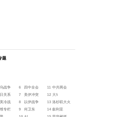
专题
6
11
乌战争
四中全会
中共两会
7
12
日关系
美伊冲突
大S
8
13
美冷战
以伊战争
洛杉矶大火
9
14
维专栏
何卫东
叙利亚
10
15
普
AI
苗华被抓