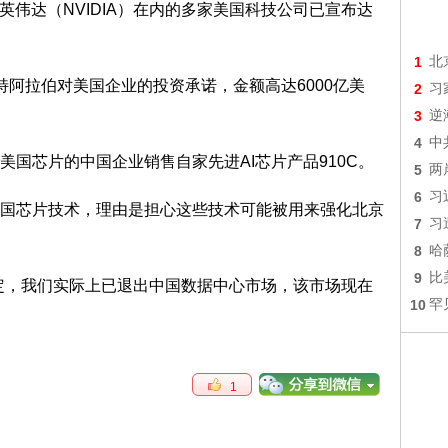
英伟达（NVIDIA）在内的多家美国科技公司已宣布达
1
北
特阿拉伯对美国企业的投资承诺，金额高达6000亿美
2
习
3
逆
4
中
国芯片的中国企业销售自家先进AI芯片产品910C。
5
两
6
习
国芯片技术，理由是担心这些技术可能被用来强化北京
7
习
8
哈
9
比
定，我们实际上已退出中国数据中心市场，该市场现在
10
罕
1