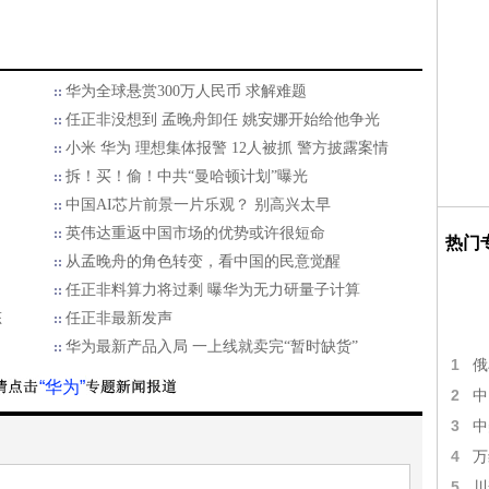
华为全球悬赏300万人民币 求解难题
任正非没想到 孟晚舟卸任 姚安娜开始给他争光
小米 华为 理想集体报警 12人被抓 警方披露案情
拆！买！偷！中共“曼哈顿计划”曝光
中国AI芯片前景一片乐观？ 别高兴太早
英伟达重返中国市场的优势或许很短命
热门
从孟晚舟的角色转变，看中国的民意觉醒
任正非料算力将过剩 曝华为无力研量子计算
态
任正非最新发声
华为最新产品入局 一上线就卖完“暂时缺货”
1
俄
“华为”
2
中
3
中
4
万
5
川