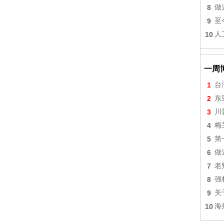
8
做
9
至
10
人
一周
1
台
2
东
3
川
4
梅
5
第
6
做
7
老
8
强
9
关
10
海