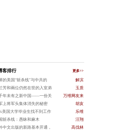
博客排行
更多>>
屏的美国“斩杀线”与中共的
解滨
兰芳和兩位仍然在世的入室弟
玉质
千年未有之新中国——一份关
万维网友来
军上将军头集体消失的秘密
胡亥
0%美国大学毕业生找不到工作
乐维
国斩杀线：愚昧和麻木
汪翔
外中文出版的新路基本开通，
高伐林