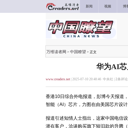
新闻
视频
博
万维读者网
中国瞭望
>
> 正文
华为AI
www.creaders.net
| 2025-07-10 20:48:46 中央社 |
2
条评论 
香港10日综合外电报道，彭博今天报道
智能（AI）芯片，力图在由美国芯片设
报道引述知情人士指出，这家中国电信设
潜在客户，洽谈购买旗下较旧款的升腾（Asc