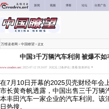
新闻
视频
博客
论坛
分类广告
万维读者网
中国瞭望
>
> 正文
中国3千万辆汽车利润 被爆不如
www.creaders.net
| 2025-07-12 19:24:07 大纪元 |
2
条评论 |
查看/发表评论
在7月10日开幕的2025贝壳财经年
市长黄奇帆透露，中国出售三千万辆
本丰田汽车一家企业的汽车利润。该消
日热搜。