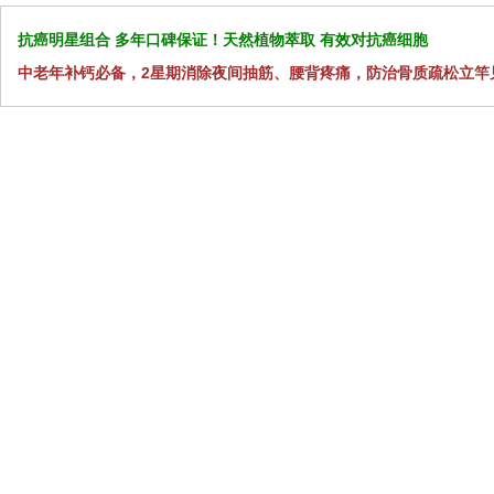
抗癌明星组合 多年口碑保证！天然植物萃取 有效对抗癌细胞
中老年补钙必备，2星期消除夜间抽筋、腰背疼痛，防治骨质疏松立竿