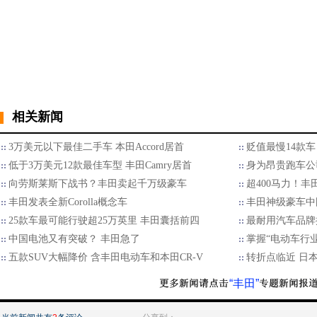
相关新闻
3万美元以下最佳二手车 本田Accord居首
贬值最慢14款车 
低于3万美元12款最佳车型 丰田Camry居首
身为昂贵跑车公
向劳斯莱斯下战书？丰田卖起千万级豪车
超400马力！
丰田发表全新Corolla概念车
丰田神级豪车中
25款车最可能行驶超25万英里 丰田囊括前四
最耐用汽车品牌
中国电池又有突破？ 丰田急了
掌握“电动车行
五款SUV大幅降价 含丰田电动车和本田CR-V
转折点临近 日
“丰田”