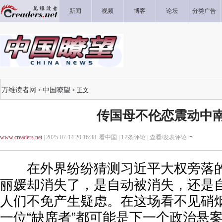
新闻
视频
博客
论坛
分类广告
万维读者网
中国瞭望
>
> 正文
传国母不伦恋震动中
www.creaders.net
| 2025-07-14 20:16:38 看中国 |
12
条评论 |
查看/发表评论
在外界纷纷猜测习近平大权旁落的
丽媛却消失了，是自动被消失，还是
人们不免产生疑虑。在这场看不见硝
一位“缺席者”都可能是下一个政治悬