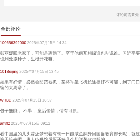
评论前需要先
全部评论
100656392000
2025年07月15日 14:34
彭丽媛回老家了，可能是离婚了。至于他俩互相绿谁也别说谁。习近平要
也到处撒种子，生根开花嘛。
101Beijing
2025年07月15日 13:45
如果有奸情，必然会防范被抓，某将军坐飞机长途捉奸不可能，到了门口
编的太离谱了。
WHBD
2025年07月15日 10:37
包子無能， 不舉， 皇后偷情，情有可原。
antiflz
2025年07月15日 09:12
看中国里的几头蒜还梦想着有朝一日能咸鱼翻身回国当教育部长呢，就这
嘛干嘛去吧，唐人街餐馆后厨还缺几个切洋葱砍鸡腿的。