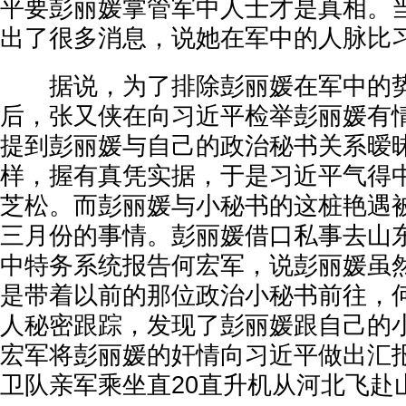
平要彭丽媛掌管军中人士才是真相。
出了很多消息，说她在军中的人脉比
据说，为了排除彭丽媛在军中的势
后，张又侠在向习近平检举彭丽媛有
提到彭丽媛与自己的政治秘书关系暧
样，握有真凭实据，于是习近平气得
芝松。而彭丽媛与小秘书的这桩艳遇
三月份的事情。彭丽媛借口私事去山
中特务系统报告何宏军，说彭丽媛虽
是带着以前的那位政治小秘书前往，
人秘密跟踪，发现了彭丽媛跟自己的
宏军将彭丽媛的奸情向习近平做出汇
卫队亲军乘坐直20直升机从河北飞赴