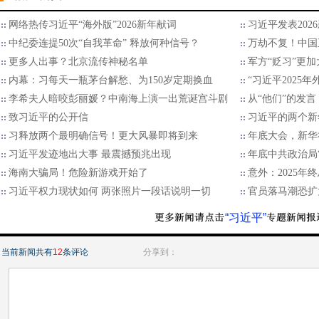
网络热传习近平“海外版”2026新年献词
习近平发表202
中纪委连提50次“自我革命” 释放何种信号？
万劫不复！中国
更多人出事？北京流传神秘名单
军方“贬习”更加
内幕：习每天一瓶茅台解愁、为150岁定期换血
“习近平2025
李希夫人暗咬彭丽媛？中南海上演一出荒诞宫斗剧
从“他们”的发言
致习近平的公开信
习近平的两个新
习释放两个最明确信号！更大风暴即将到来
年底大会，新华
习近平发迹地出大事 最震撼预兆出现
年底中共政治局
海南大骗局！危险新游戏开始了
意外：2025
习近平权力现状如何 两张照片一段话说明一切
官员落马潮恐扩
“习近平”
当前新闻共有
12
条评论
分享到：