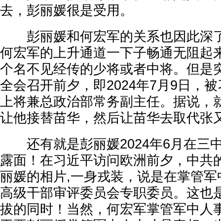
去，彭丽媛很是受用。
彭丽媛和何宏军的关系也因此深了
何宏军的上升通道一下子畅通无阻起
个名不见经传的少将或者中将。但是突
全会召开前夕，即2024年7月9日，
上将兼总政治部常务副主任。据说，
让他接替苗华，然后让苗华去取代张
还有就是彭丽媛2024年6月在三
露面！在习近平访问欧洲前夕，中共
丽媛的相片,一身戎装，说是在掌管军
高级干部审评委员会专职委员。这也
拔的同时！当然，何宏军掌管军中人