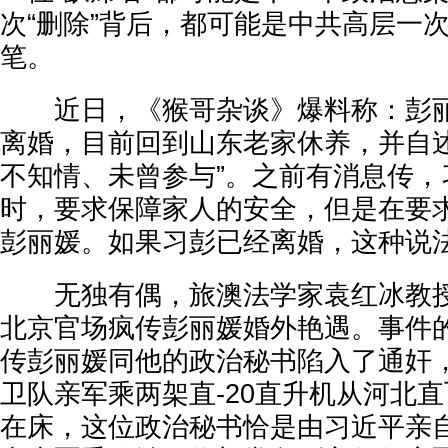
次“删除”背后，都可能是中共高层一
笔。
近日，《猴哥杂谈》爆料称：彭丽
离婚，目前回到山东老家休养，并自述
不知情、未曾参与”。之前有消息传，
时，要求保障家人的安全，但是在要
彭丽媛。如果习彭已经离婚，这种说
无独有偶，旅澳法学家袁红冰教授
北京官场疯传彭丽媛婚外艳遇。事件
传彭丽媛同他的政治秘书陷入了通奸
卫队亲军乘两架直-20直升机从河北
在床，这位政治秘书恰是由习近平亲