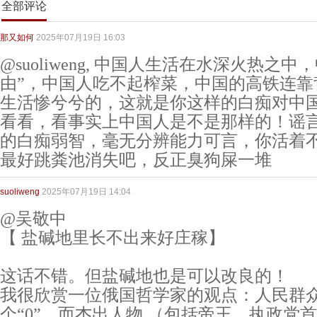
全部评论
那又如何
2025年07月19日 16:03
@suoliweng, 中国人生活在水深火热之
由”，中国人吃不起榨菜，中国的高铁连靠
生活惨兮兮的，这就是你这样的白痴对中
看看，看事实上中国人是不是那样的！谣
的白痴弱智，毫无分辨能力可言，你活着
最好跳粪池消失吧，反正臭狗屎一堆
suoliweng
2025年07月19日 14:04
@吴敬中
【 盐碱地里长不出来好庄稼】
这话不错。但盐碱地也是可以改良的！
我很欣赏一位俄国哲学家的观点：人民群
个“0”，而杰出人物 （包括帝王，执政党