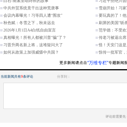
白石-南素里唱诗班的故事
习近平拒绝川普的
中共外贸系统竟干出这种荒唐事
雪崩开始！习家
会议内幕曝光！习等四人遭“围攻”
要玩真的了！他
秋色赋：冬雪之下，秋未远去
刷屏的美国“斩
2026年1月1日A4白纸自由宣言
范学德：不受欢
真相曝光！所有人都被川普“骗”了？
传老习被逼出席
习晋升两名新上将，这堆疑问大了
怪！天安门这是
如何从政策上加强威慑中共国？
惊传一批军官，
“万维专栏”
当前新闻共有
9
条评论
分享到：
评论前需要先