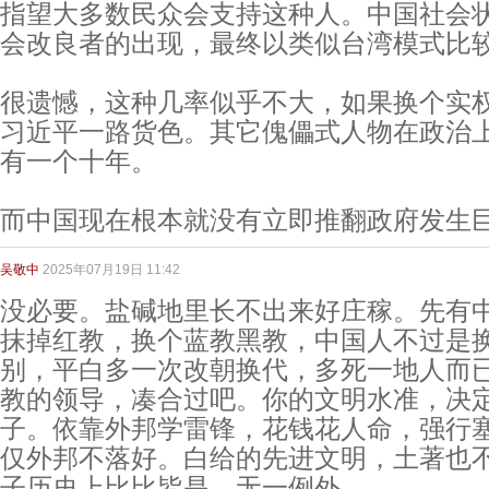
指望大多数民众会支持这种人。中国社会
会改良者的出现，最终以类似台湾模式比
很遗憾，这种几率似乎不大，如果换个实
习近平一路货色。其它傀儡式人物在政治
有一个十年。
而中国现在根本就没有立即推翻政府发生
吴敬中
2025年07月19日 11:42
没必要。盐碱地里长不出来好庄稼。先有
抹掉红教，换个蓝教黑教，中国人不过是
别，平白多一次改朝换代，多死一地人而
教的领导，凑合过吧。你的文明水准，决
子。依靠外邦学雷锋，花钱花人命，强行
仅外邦不落好。白给的先进文明，土著也
子历史上比比皆是，无一例外。