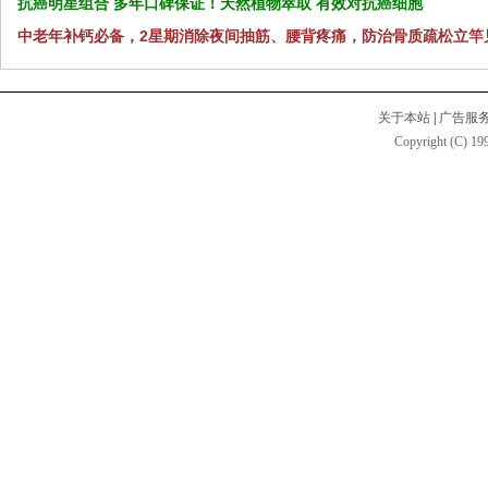
抗癌明星组合 多年口碑保证！天然植物萃取 有效对抗癌细胞
中老年补钙必备，2星期消除夜间抽筋、腰背疼痛，防治骨质疏松立竿
关于本站
|
广告服
Copyright (C) 199