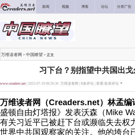
新闻
视频
博客
论坛
分类广告
万维读者网
中国瞭望
>
> 正文
习下台？别指望中共国出戈
www.creaders.net
| 2025-07-19 08:56:36 万维读者网 |
9
条评论 |
查看/发表评论
万维读者网（Creaders.net）林孟
盛顿自由灯塔报》发表沃森（Mike Wa
有关习近平已被赶下台或濒临失去权
世界中共国观察家的关注。他的垮台