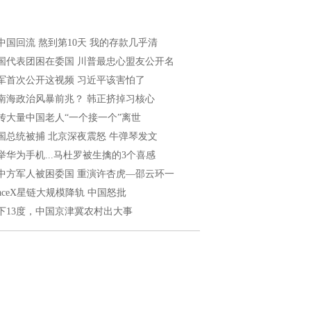
中国回流 熬到第10天 我的存款几乎清
国代表团困在委国 川普最忠心盟友公开名
军首次公开这视频 习近平该害怕了
南海政治风暴前兆？ 韩正挤掉习核心
传大量中国老人“一个接一个”离世
国总统被捕 北京深夜震怒 牛弹琴发文
举华为手机...马杜罗被生擒的3个喜感
中方军人被困委国 重演许杏虎—邵云环一
paceX星链大规模降轨 中国怒批
下13度，中国京津冀农村出大事