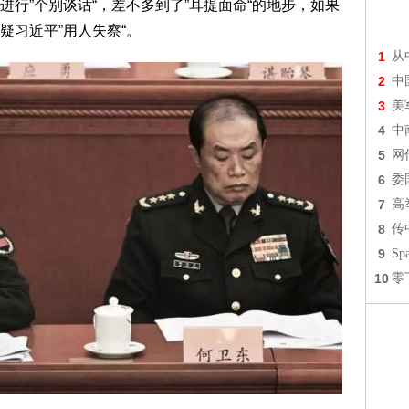
行”个别谈话“，差不多到了”耳提面命“的地步，如果
疑习近平”用人失察“。
1
从
2
中
3
美
4
中
5
网
6
委
7
高
8
传
9
S
10
零