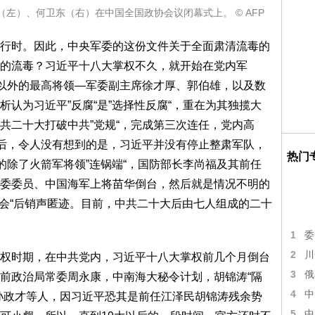
（左）、何卫东（右）在中国全国政协会议闭幕式上。 © AFP
行时。因此，中央军委的这份文件关于全面肃清流毒的
的流毒？习近平十八大掌权不久，就开始在党内军
人以外的最高将领—军委副主席徐才厚、郭伯雄，以及数
认为习近平”反腐“是”选择性反腐“，重在为其独揽大
共二十大打破中共”党规“，完成第三次连任，党内高
之后，令人没有想到的是，习近平并没有停止整肃军队，
热门
的除了火箭军将领”连锅端“，国防部长李尚福及其前任
委委员、中国海军上将苗华倒台，然后就是情况不明的
两会“后销声匿迹。目前，中共二十大后由七人组成的二十
1
委
2
川
权时期，在中共党内，习近平十八大掌权前几个月倒台
3
俄
前政治局常委周永康，中南海大秘令计划，胡锦涛“隔
4
中
孙政才等人，因习近平恐其是前任江泽民胡锦涛残余势
5
中