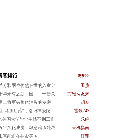
博客排行
更多>>
兰芳和兩位仍然在世的入室弟
玉质
千年未有之新中国——一份关
万维网友来
军上将军头集体消失的秘密
胡亥
旦“马折后蹄”，洛阳神级隐
雷歌747
0%美国大学毕业生找不到工作
乐维
近平黑化成魔，肆意暗杀处决
天机指南
工智能正在摧毁美国
汪翔