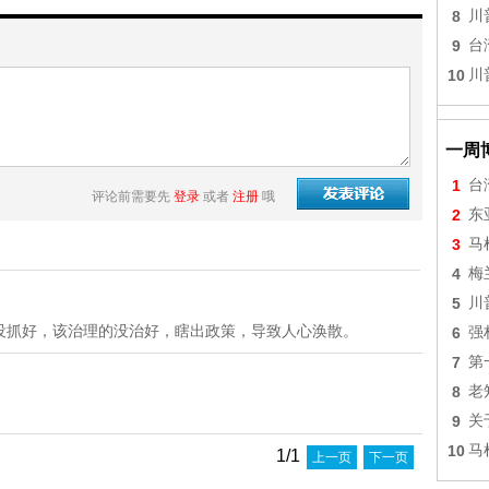
8
川
9
台
10
川
一周
1
台
评论前需要先
登录
或者
注册
哦
2
东
3
马
4
梅
5
川
没抓好，该治理的没治好，瞎出政策，导致人心涣散。
6
强
7
第
8
老
．
9
关
10
马
1/1
上一页
下一页