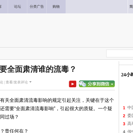
客
论坛
分类广告
购物
简
要全面肃清谁的流毒？
24
论 |
查看/发表评论
有关全面肃清流毒影响的规定引起关注，关键在于这个
1
中
还需要“全面肃清流毒影响”，引起很大的质疑。一个疑
2
委
同过场？
3
高
？责任何在？
4
传