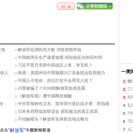
8
炸鱼
解放军征调民间大船 演练登陆作战
中国核弹头生产速度放缓 缩短核反击响应时间
习近平晋升东部中部战区上将，有玄机？
一周
量惊人
路透：美国评估中国预期2027具备犯台取胜能力
中国人不惜命，所以打仗不会用无人机？
1
梅
川普被骗了？H200助解放军如虎添翼
2
三
《解放军报》遭中国网友狠酸
3
共
令
中共军报称何卫东、苗华罪行堪比徐才厚、郭伯雄
4
元
日本有四野战友联谊会 国军败北的真正原因
5
7
不怕触霉头？解放军实弹射击地点曝光
6
习
7
人
“解放军”