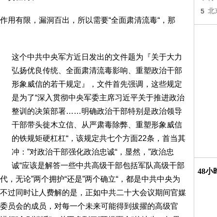
5
北
作用有限，漏洞百出，所以需要“全面肃清流毒“，那
这个中共中央军方近日发出的文件题为『关于大力
弘扬优良传统、全面肃清流毒影响、重塑政治干部
形象威信的若干规定』，文件首先强调，这些规定
是为了“深入贯彻中央军委主席习近平关于推进政治
整训的决策部署……明确政治干部特别是政治领导
干部带头徙木立信、从严肃毒除弊、重塑形象威信
的铁规矩硬杠杠“，该规定共七个方面22条，首当其
冲：”对政治干部强化政治忠诚“，显然，”政治忠
诚“应该是解答一些中共高级干部包括军队高级干部
48
，无论”两个拥护“还是”两个确立“，都是中共中央为
不过同时让人费解的是，正如中共二十大会议期间官媒
委员会的成员，对每一个未来可能得到拔擢的高级官