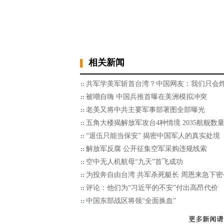
相关新闻
共军学美军斩首台湾？中国网友：我们只会
被嘲自嗨 中国兵推首曝在美洲模拟冲突
老美又将中共主要军事部署图全部曝光
五角大楼揭解放军攻台4种情境 2035航舰数
“退伍只能当保安” 揭密中国军人的真实处境
解放军反腐 公开征集空军采购违规线索
空中无人机航母“九天”首飞成功
为投奔自由台湾 共军杀死艇长 周恩来急下密
评论：他们为“习近平的不安”付出高昂代价
中国东部战区将领“全面换血”