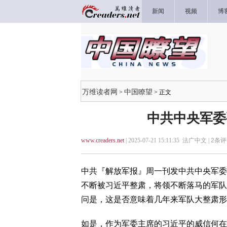
新闻
视频
博
万维读者网
中国瞭望
>
> 正文
中共中央军委
www.creaders.net
| 2025-07-21 15:11:35 法广中文 |
2
条评
中共『解放军报』周一刊发中共中央军委
不断被习近平整肃，将领不断落马的军队
问是，这是否意味着几年来军队大整肃形
如是，作为军委主席的习近平的威信何在