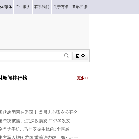
体
/
繁体
广告服务
联系我们
关于万维
登录
/
注册
小时新闻排行榜
更多>>
国代表团困在委国 川普最忠心盟友公开名
国总统被捕 北京深夜震怒 牛弹琴发文
举华为手机...马杜罗被生擒的3个喜感
中方军人被困委国 重演许杏虎—邵云环一