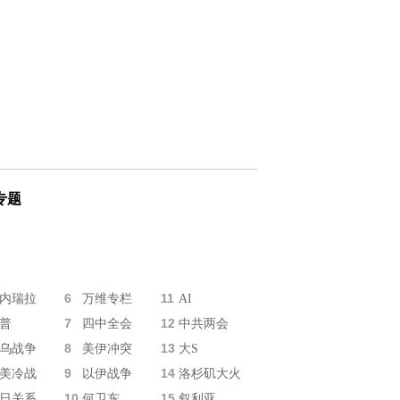
专题
6
11
内瑞拉
万维专栏
AI
7
12
普
四中全会
中共两会
8
13
乌战争
美伊冲突
大S
9
14
美冷战
以伊战争
洛杉矶大火
10
15
日关系
何卫东
叙利亚