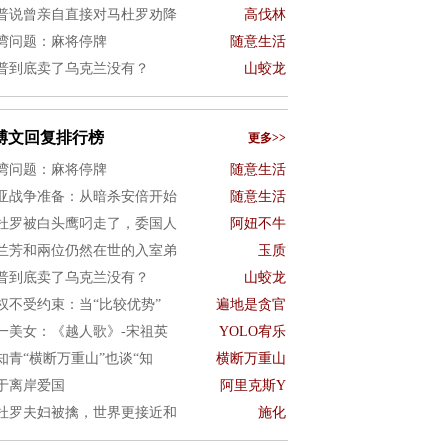
普说曾亲自直接对马杜罗劝降
高伐林
湾问题：麻将停牌
随意生活
普到底卖了乌克兰没有？
山蛟龙
博文回复排行榜
更多>>
湾问题：麻将停牌
随意生活
亚战争准备：从暗杀安倍开始
随意生活
杜罗被白头鹰叼走了，委国人
阿妞不牛
兰芳和兩位仍然在世的入室弟
玉质
普到底卖了乌克兰没有？
山蛟龙
权不受约束：当“比较优势”
遍地是贪官
一美女：《越人歌》-宋祖英
YOLO宥乐
知青“横断万重山”也谈“知
横断万重山
于离岸爱国
阿里克斯Y
杜罗夫妇被擒，世界更接近和
施化