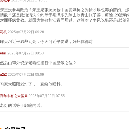
吴敬中
2025年07月22日 10:55
亲王没参与政治？亲王妃张澜澜被中国党媒称之为徐才厚包养的情妇。那
情敌？还是政治清洗？约等于毛泽东先除去刘青山张子善，剪除129运动
对面吓疯黄敬。就因为黄敬和江青同居过。这算啥？争风吃醋还是政治报
司机
2025年07月22日 09:28
昨天习近平独裁到死，今天习近平要退，好坏你都对
emil
2025年07月22日 08:50
然后由窜外资深老粉红接替中国皇帝之位？
g2j2
2025年07月22日 08:09
习家太照顾老灯了，一直给他喂料。
百年未有之大骗局
2025年07月22日 07:55
老灯的话等于郭骗的话。