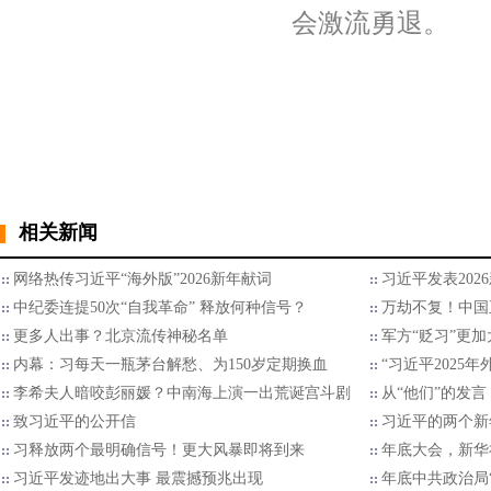
会激流勇退。
相关新闻
网络热传习近平“海外版”2026新年献词
习近平发表202
中纪委连提50次“自我革命” 释放何种信号？
万劫不复！中国
更多人出事？北京流传神秘名单
军方“贬习”更加
内幕：习每天一瓶茅台解愁、为150岁定期换血
“习近平2025
李希夫人暗咬彭丽媛？中南海上演一出荒诞宫斗剧
从“他们”的发言
致习近平的公开信
习近平的两个新
习释放两个最明确信号！更大风暴即将到来
年底大会，新华
习近平发迹地出大事 最震撼预兆出现
年底中共政治局