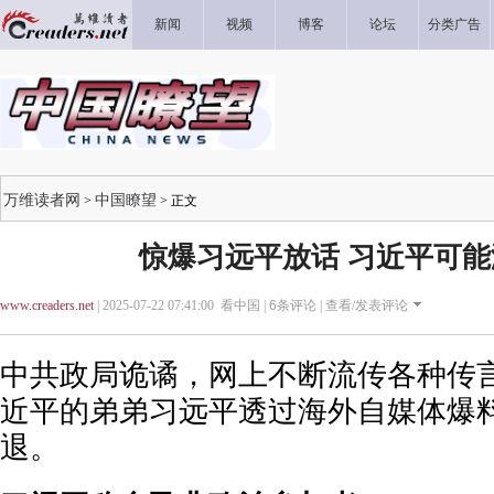
新闻
视频
博客
论坛
分类广告
万维读者网
中国瞭望
>
> 正文
惊爆习远平放话 习近平可
www.creaders.net
| 2025-07-22 07:41:00 看中国 |
6
条评论 |
查看/发表评论
中共政局诡谲，网上不断流传各种传
近平的弟弟习远平透过海外自媒体爆
退。