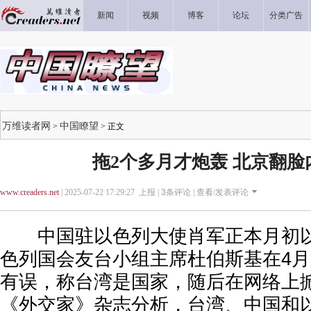
新闻
视频
博客
论坛
分类广告
万维读者网
中国瞭望
>
> 正文
拖2个多月才炮轰 北京翻脸
www.creaders.net
| 2025-07-22 17:29:27 上报 |
3
条评论 |
查看/发表评论
中国驻以色列大使肖军正本月初以
色列国会友台小组主席杜伯斯基在4
有误，称台湾是国家，随后在网络上
《外交家》杂志分析，台湾、中国和