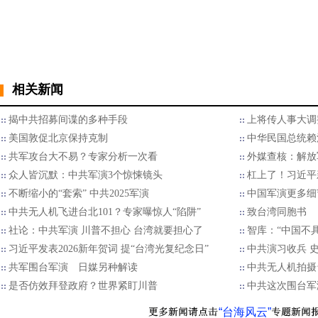
相关新闻
揭中共招募间谍的多种手段
上将传人事大调
美国敦促北京保持克制
中华民国总统赖
​共军攻台大不易？专家分析一次看
外媒查核：解放
众人皆沉默：中共军演3个惊悚镜头
杠上了！习近平
不断缩小的“套索” 中共2025军演
中国军演更多细
中共无人机飞进台北101？专家曝惊人“陷阱”
致台湾同胞书
社论：中共军演 川普不担心 台湾就要担心了
智库：“中国不
习近平发表2026新年贺词 提“台湾光复纪念日”
中共演习收兵 
共军围台军演 日媒另种解读
中共无人机拍摄
是否仿效拜登政府？世界紧盯川普
中共这次围台军
“台海风云”