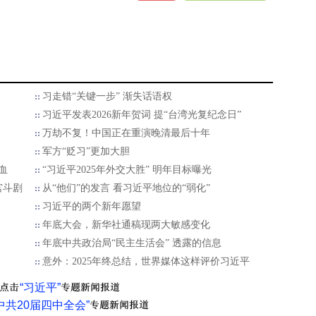
习走错“关键一步” 渐失话语权
习近平发表2026新年贺词 提“台湾光复纪念日”
万劫不复！中国正在重演晚清最后十年
军方“贬习”更加大胆
血
“习近平2025年外交大胜” 明年目标曝光
宫斗剧
从“他们”的发言 看习近平地位的“弱化”
习近平的两个新年愿望
年底大会，新华社通稿现两大敏感变化
年底中共政治局“民主生活会” 透露的信息
意外：2025年终总结，世界媒体这样评价习近平
“习近平”
中共20届四中全会”