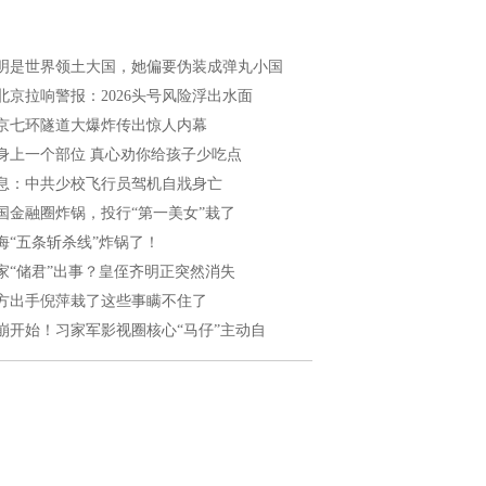
明是世界领土大国，她偏要伪装成弹丸小国
北京拉响警报：2026头号风险浮出水面
京七环隧道大爆炸传出惊人内幕
身上一个部位 真心劝你给孩子少吃点
息：中共少校飞行员驾机自戕身亡
国金融圈炸锅，投行“第一美女”栽了
海“五条斩杀线”炸锅了！
家“储君”出事？皇侄齐明正突然消失
方出手倪萍栽了这些事瞒不住了
崩开始！习家军影视圈核心“马仔”主动自