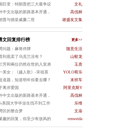
国巨变：特朗普把三大最争议
文礼
外中文出版的新路基本开通，
高伐林
朗普与德皇威廉二世
谢盛友文集
博文回复排行榜
更多>>
湾问题：麻将停牌
随意生活
普到底卖了乌克兰没有？
山蛟龙
兰芳和兩位仍然在世的入室弟
玉质
一美女：《越人歌》-宋祖英
YOLO宥乐
这道题，知道明年你要去哪？
末班车
于离岸爱国
阿里克斯Y
外中文出版的新路基本开通，
高伐林
0%美国大学毕业生找不到工作
乐维
湾区的整合梦
文庙
菓趣的回复，你至少有放风的
renweida