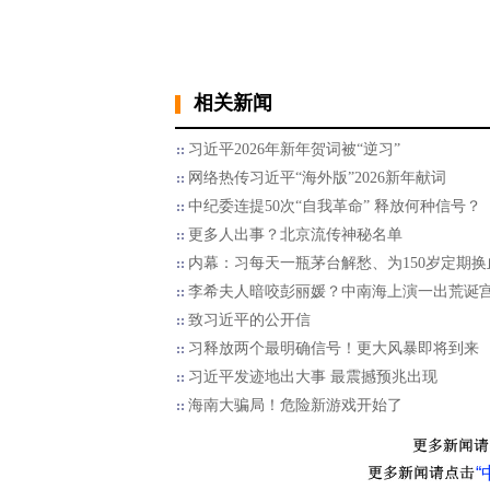
相关新闻
习近平2026年新年贺词被“逆习”
网络热传习近平“海外版”2026新年献词
中纪委连提50次“自我革命” 释放何种信号？
更多人出事？北京流传神秘名单
内幕：习每天一瓶茅台解愁、为150岁定期换
李希夫人暗咬彭丽媛？中南海上演一出荒诞
致习近平的公开信
习释放两个最明确信号！更大风暴即将到来
习近平发迹地出大事 最震撼预兆出现
海南大骗局！危险新游戏开始了
“