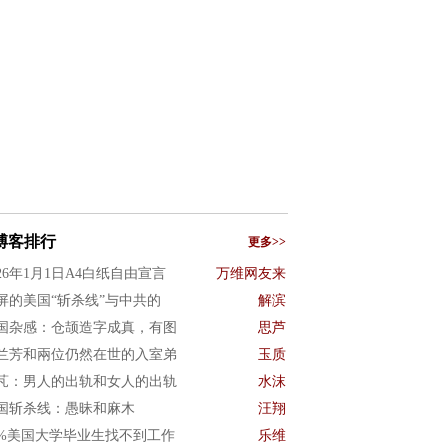
博客排行
更多>>
026年1月1日A4白纸自由宣言
万维网友来
屏的美国“斩杀线”与中共的
解滨
国杂感：仓颉造字成真，有图
思芦
兰芳和兩位仍然在世的入室弟
玉质
芃：男人的出轨和女人的出轨
水沫
国斩杀线：愚昧和麻木
汪翔
0%美国大学毕业生找不到工作
乐维