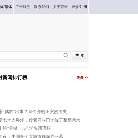
体
/
繁体
广告服务
联系我们
关于万维
登录
/
注册
小时新闻排行榜
更多>>
家“储君”出事？皇侄齐明正突然消失
京七环大爆炸，传老习两口子躲了整整两天
走错“关键一步” 渐失话语权
年夜，中国多个大城市现诡异一幕