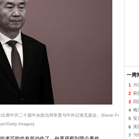
一周
1
2
2
刷
3
回
4
梅
出席中共二十届中央政治局常委与中外记者见面会。(Kevin Fr
5
安
yer/Getty Images)
6
美
7
7
者可能也有所动作了。外界观察到两个事件。