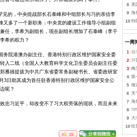
8
美
9
海
见的，中央统战部长石泰峰和中组部长与习的亲信李
10
特
泰峰又多了一个新职务：中央党的建设工作领导小组副组
兼任，李希为副组长，现在副组长增加了石泰峰（李干
李希的权力？
一周
1
台
国务院港澳办副主任、香港特别行政区维护国家安全委
2
川
转入二线（全国人大教育科学文化卫生委员会副主任委
3
梅
郑雁雄提拔为中共广东省委常务副秘书长、省委政研室
4
第
7月3日助其成为首任驻香港特别行政区维护国家安全公
5
做
边呢？
6
关
7
海
忠习近平，却改变不了习大权旁落的现状，而且未来
8
7
9
大
10
给
15