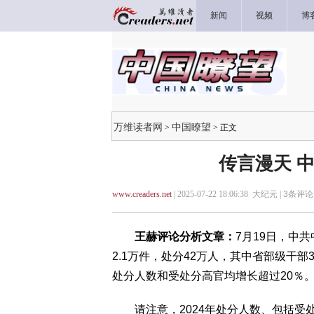
新闻
视频
博
万维读者网
中国瞭望
>
> 正文
传言漫天 
www.creaders.net
| 2025-07-22 18:06:38 大纪元 |
3
条评论 
王赫评论分析文章：
7月19日，中
2.1万件，处分42万人，其中省部级干部
处分人数和受处分高官均增长超过20％
请注意，2024年处分人数、包括受处