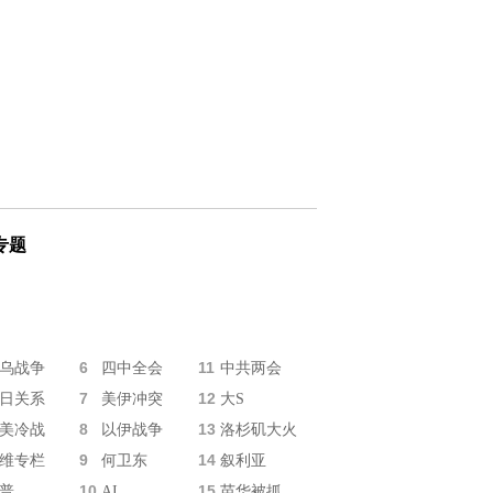
专题
6
11
乌战争
四中全会
中共两会
7
12
日关系
美伊冲突
大S
8
13
美冷战
以伊战争
洛杉矶大火
9
14
维专栏
何卫东
叙利亚
10
15
普
AI
苗华被抓