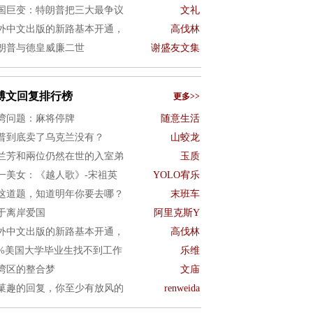
国巨变：特朗普把三大最争议
文礼
外中文出版的新路基本开通，
高伐林
朗普与德皇威廉二世
谢盛友文集
博文回复排行榜
更多>>
湾问题：麻将停牌
随意生活
普到底卖了乌克兰没有？
山蛟龙
兰芳和兩位仍然在世的入室弟
玉质
一美女：《越人歌》-宋祖英
YOLO宥乐
这道题，知道明年你要去哪？
末班车
于离岸爱国
阿里克斯Y
外中文出版的新路基本开通，
高伐林
0%美国大学毕业生找不到工作
乐维
湾区的整合梦
文庙
菓趣的回复，你至少有放风的
renweida