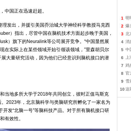
，中国正在迅速赶超。
1
明
访整理发出，并援引美国乔治城大学神经科学教授马克西
2
爆
esenhuber）指出，尽管中国在脑机技术方面起步晚于美国，
3
北
sk）旗下的Neuralink等公司展开竞争。“中国显然展
4
消
现在实际上在某些领域开始引领该领域，”里森胡贝尔
5
中
开展大量研究活动，因为他们已经意识到脑机接口的潜
6
上
7
鸡
8
官
9
雪
10
这
和当地多所大学于2018年共同创立，彼时正值马斯克
年之后。2023年，北京脑科学与类脑研究所孵化了一家名为
司，专注于开发“北脑一号”等脑科技产品。对于所有脑机接口研
和有效性。