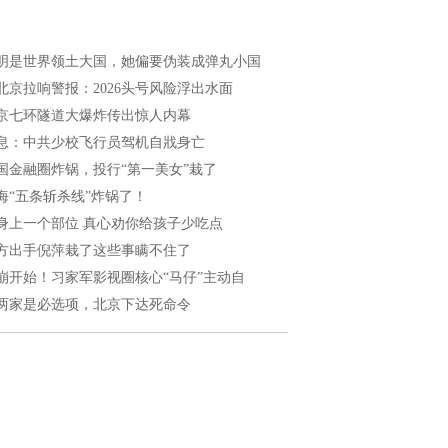
明是世界领土大国，她偏要伪装成弹丸小国
北京拉响警报：2026头号风险浮出水面
京七环隧道大爆炸传出惊人内幕
息：中共少校飞行员驾机自戕身亡
国金融圈炸锅，投行“第一美女”栽了
海“五条斩杀线”炸锅了！
身上一个部位 真心劝你给孩子少吃点
方出手倪萍栽了这些事瞒不住了
崩开始！习家军影视圈核心“马仔”主动自
两家是必选项，北京下达死命令