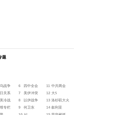
专题
6
11
乌战争
四中全会
中共两会
7
12
日关系
美伊冲突
大S
8
13
美冷战
以伊战争
洛杉矶大火
9
14
维专栏
何卫东
叙利亚
10
15
普
AI
苗华被抓