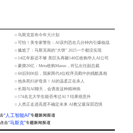
马斯克宣布今年大计划
可怕！美专家警告：AI误判恐在几分钟内引爆核战
尴尬了：马斯克画的“大饼” 2025一个都没实现
14亿年薪还不够 美巨头再砸140亿收购华人AI公司
豪掷20亿：Meta收购Manus，肖弘出任副总裁
60后到00后，我家两代4位程序员戳中的残酷真相
他杀死83岁母亲！AI的温柔正在杀人
长期与AI聊天，会诱发这种精神病
174名北大学生能否考过AI？结果很意外
人类正走进高度不确定未来 AI教父最深层恐惧
“人工智能AI”
“马斯克”