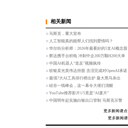
相关新闻
马斯克，重大宣布
人工智能真的能帮人们找到爱情吗？
华尔街分析师：2026年最看好的5支AI概念股
辉达携手台积电 冲刺中企200万颗H200大单
中国AI机器人“造反”视频疯传
软银卖光英伟达持股 含泪完成对OpenAI承诺
最强7大AI工具排行榜出炉 最大黑马杀出
硅谷一线峰会，这一幕令大佬们清醒
YouTube推荐影片1/5竟是“AI废片”
中国明年起实施白银出口管制 马斯克示警