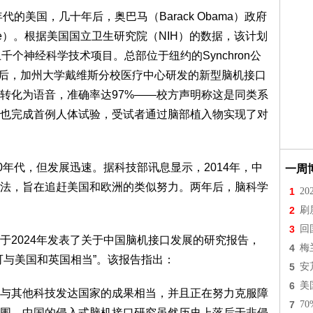
的美国，几十年后，奥巴马（Barack Obama）政府
tiative）。根据美国国立卫生研究院（NIH）的数据，该计划
个神经科学技术项目。总部位于纽约的Synchron公
三年后，加州大学戴维斯分校医疗中心研发的新型脑机接口
转化为语音，准确率达97%——校方声明称这是同类系
也完成首例人体试验，受试者通过脑部植入物实现了对
0年代，但发展迅速。据科技部讯息显示，2014年，中
一周
法，旨在追赶美国和欧洲的类似努力。两年后，脑科学
1
2
2
刷
3
回
于2024年发表了关于中国脑机接口发展的研究报告，
4
梅
可与美国和英国相当”。该报告指出：
5
安
6
美
与其他科技发达国家的成果相当，并且正在努力克服障
7
7
围。中国的侵入式脑机接口研究虽然历史上落后于非侵