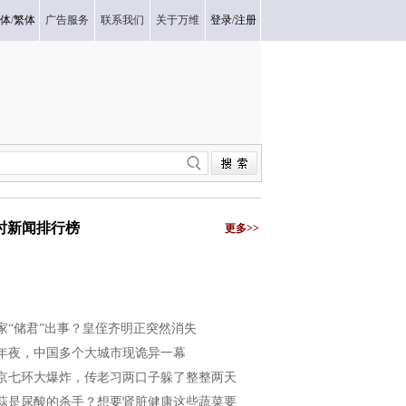
体
/
繁体
广告服务
联系我们
关于万维
登录
/
注册
小时新闻排行榜
更多>>
家“储君”出事？皇侄齐明正突然消失
年夜，中国多个大城市现诡异一幕
京七环大爆炸，传老习两口子躲了整整两天
蒜是尿酸的杀手？想要肾脏健康这些蔬菜要