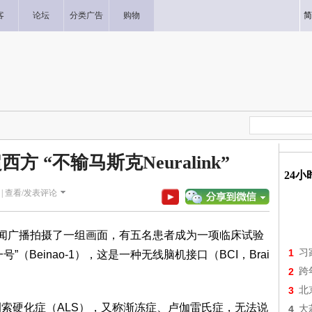
客
论坛
分类广告
购物
简
 “不输马斯克Neuralink”
24
|
查看/发表评论
新闻广播拍摄了一组画面，有五名患者成为一项临床试验
1
习
（Beinao-1），这是一种无线脑机接口（BCI，Brai
2
跨
3
北
侧索硬化症（ALS），又称渐冻症、卢伽雷氏症，无法说
4
大