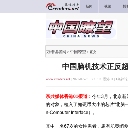
新闻
视频
博
万维读者网
中国瞭望
>
> 正文
中国脑机技术正反超西方
www.creaders.net
| 2025-07-23 13:21:02 香港01 |
1
条评论 
亲共媒体香港01报道：
今年3月，北京
的对象，植入了如硬币大小的芯片“北脑一号”
n-Computer Interface）。
其中一名67岁的女性患者，患有肌萎缩