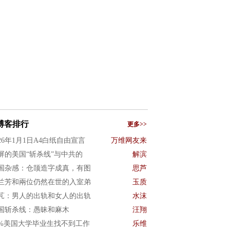
博客排行
更多>>
026年1月1日A4白纸自由宣言
万维网友来
屏的美国“斩杀线”与中共的
解滨
国杂感：仓颉造字成真，有图
思芦
兰芳和兩位仍然在世的入室弟
玉质
芃：男人的出轨和女人的出轨
水沫
国斩杀线：愚昧和麻木
汪翔
0%美国大学毕业生找不到工作
乐维