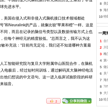
8
美
球先进水平。
9
海
10
特
，美国在侵入式和非侵入式脑机接口技术领域都处
”和Neuralink的产品，就像比较“苹果和橙”一样。这是
不同，而且在记录的脑信号类型以及数据传输方式上也
一周
，但每个神经元的精度较低。“总而言之，我不认为这
1
台
敏敏补充说：“目前尚无定论，我们还不知道哪种方案最
2
川
3
梅
4
第
人工智能研究院与复旦大学附属华山医院合作，在脑机
5
做
植入电极后，经过短时间训练，通过解码其大脑神经电活
6
关
出他们想说的中文语句。这一进入临床试验阶段的科研
7
海
来福音。
8
7
9
大
10
给
2