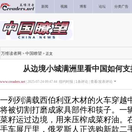
新闻
视频
博客
论坛
分类广告
万维读者网
中国瞭望
>
> 正文
从边境小城满洲里看中国如何支
www.creaders.net
| 2025-07-24 09:47:44 纽约时报 |
1
条评论 |
查看/发表评论
一列列满载西伯利亚木材的火车穿越
将被切割打磨成家具部件和筷子。一
菜籽运过边境，用来压榨成菜籽油。
手车展厅里，俄罗斯人正选购新款二