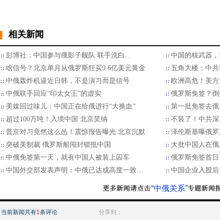
相关新闻
彭博社：中国参与俄影子舰队 联手洗白…
中国的核武器，
啥信号？北京单月从俄罗斯狂买9.6亿美元黄金
五角大楼：中共
中俄轰炸机逼近日韩，不是演习而是信号
欧洲高危！美方
中俄联手回应“印太女王”的虚实
俄罗斯免签？倒
美媒回过味儿：中国正在给俄进行“大换血”
第一批免签去俄
超过100万吨！入境中国 北京笑纳
不装了！中共深
普京对习竟然这么怂！震惊报告曝光 北京沉默
泽伦斯基曝俄罗
突破美制裁 俄罗斯船闯封锁抵中国
大批中国人在俄
中俄免签第一天，就有中国人被装上囚车
俄罗斯免签首日
中国外交部发表声明：中俄已达成高度一致…
中国企业入股后
“中俄关系”
当前新闻共有
1
条评论
分享到：