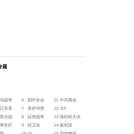
专题
6
11
乌战争
四中全会
中共两会
7
12
日关系
美伊冲突
大S
8
13
美冷战
以伊战争
洛杉矶大火
9
14
维专栏
何卫东
叙利亚
10
15
普
AI
苗华被抓