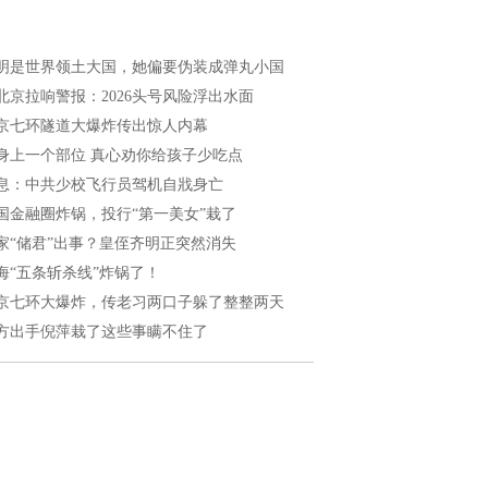
明是世界领土大国，她偏要伪装成弹丸小国
北京拉响警报：2026头号风险浮出水面
京七环隧道大爆炸传出惊人内幕
身上一个部位 真心劝你给孩子少吃点
息：中共少校飞行员驾机自戕身亡
国金融圈炸锅，投行“第一美女”栽了
家“储君”出事？皇侄齐明正突然消失
海“五条斩杀线”炸锅了！
京七环大爆炸，传老习两口子躲了整整两天
方出手倪萍栽了这些事瞒不住了