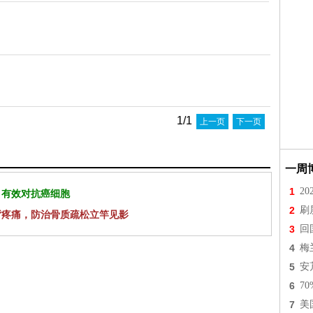
1/1
上一页
下一页
一周
1
2
 有效对抗癌细胞
2
刷
背疼痛，防治骨质疏松立竿见影
3
回
4
梅
5
安
6
7
7
美