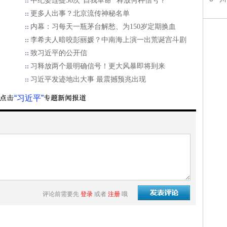
”
中纪委连提50次“自我革命” 释放何种信号？
更多人出事？北京流传神秘名单
内幕：习每天一瓶茅台解愁、为150岁定期换血
李希夫人暗咬彭丽媛？中南海上演一出荒诞宫斗剧
致习近平的公开信
习释放两个最明确信号！更大风暴即将到来
习近平发迹地出大事 最震撼预兆出现
“习近平”
评论前需要先
登录
或者
注册
哦