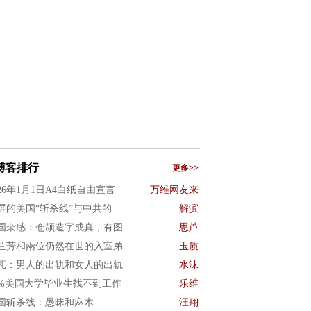
博客排行
更多>>
026年1月1日A4白纸自由宣言
万维网友来
屏的美国“斩杀线”与中共的
解滨
国杂感：仓颉造字成真，有图
思芦
兰芳和兩位仍然在世的入室弟
玉质
芃：男人的出轨和女人的出轨
水沫
0%美国大学毕业生找不到工作
乐维
国斩杀线：愚昧和麻木
汪翔