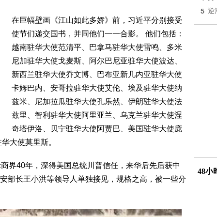
5
逆
在巨幅壁画《江山如此多娇》前，习近平分别接受
使节们递交国书，并同他们一一合影。 他们包括：
越南驻华大使范清平、巴拿马驻华大使雷鸣、多米
尼加驻华大使戈麦斯、阿尔巴尼亚驻华大使波达、
新西兰驻华大使乔文博、巴布亚新几内亚驻华大使
卡姆巴内、安哥拉驻华大使艾伦、埃及驻华大使纳
兹米、尼加拉瓜驻华大使孔乐然、伊朗驻华大使法
兹里、智利驻华大使阿里亚兰、乌克兰驻华大使涅
奇塔伊洛、贝宁驻华大使阿贾巴、美国驻华大使庞
驻华大使莫里斯。
际商界40年，深得美国总统川普信任，来华后先后获中
48
安部长王小洪等领导人单独接见，规格之高，被一些分