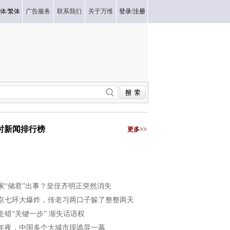
体
/
繁体
广告服务
联系我们
关于万维
登录
/
注册
小时新闻排行榜
更多>>
家“储君”出事？皇侄齐明正突然消失
京七环大爆炸，传老习两口子躲了整整两天
走错“关键一步” 渐失话语权
年夜，中国多个大城市现诡异一幕