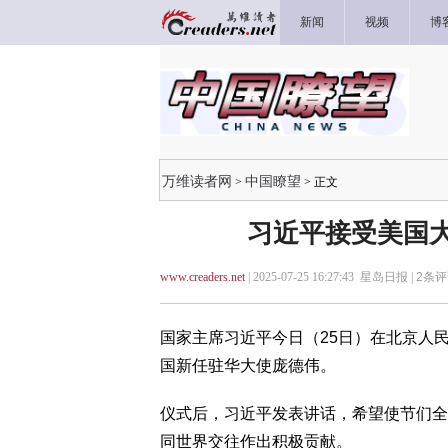
新闻
视频
博
万维读者网
中国瞭望
>
> 正文
习近平接受美国大
www.creaders.net
| 2025-07-25 16:27:43 星岛日报 |
2
条评
国家主席习近平今日（25日）在北京人
国新任驻华大使庞德伟。
仪式后，习近平发表讲话，希望使节们全
同世界交往作出积极贡献。