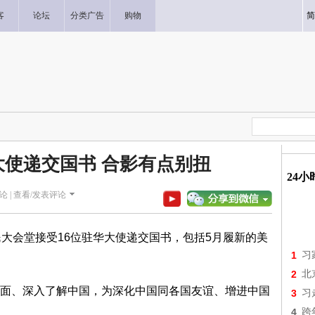
客
论坛
分类广告
购物
简
使递交国书 合影有点别扭
24
论 |
查看/发表评论
民大会堂接受16位驻华大使递交国书，包括5月履新的美
1
习
2
北
面、深入了解中国，为深化中国同各国友谊、增进中国
3
习
4
跨