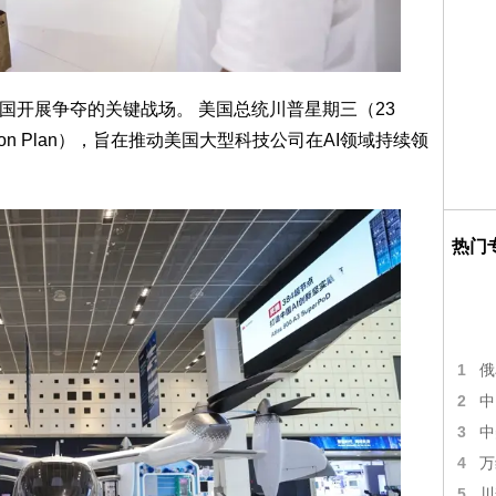
国开展争夺的关键战场。 美国总统川普星期三（23
ion Plan），旨在推动美国大型科技公司在AI领域持续领
热门
1
俄
2
中
3
中
4
万
5
川