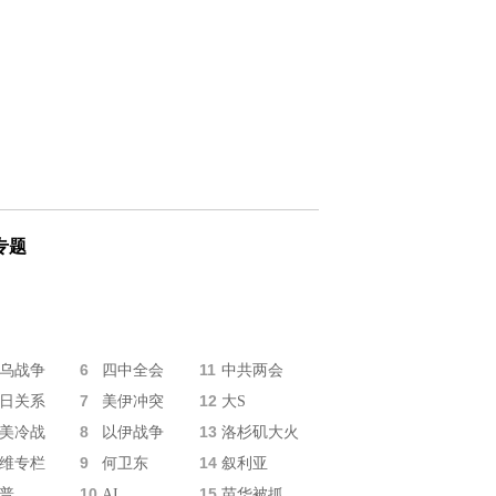
专题
6
11
乌战争
四中全会
中共两会
7
12
日关系
美伊冲突
大S
8
13
美冷战
以伊战争
洛杉矶大火
9
14
维专栏
何卫东
叙利亚
10
15
普
AI
苗华被抓