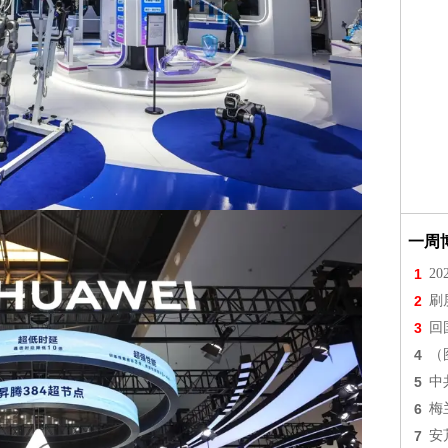
一周
1
2
2
刷
3
回
4
（
5
中
6
梅
7
安