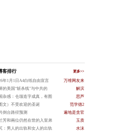
博客排行
更多>>
026年1月1日A4白纸自由宣言
万维网友来
屏的美国“斩杀线”与中共的
解滨
国杂感：仓颉造字成真，有图
思芦
图文）不受欢迎的圣诞
范学德2
共倒台路径预测
遍地是贪官
兰芳和兩位仍然在世的入室弟
玉质
芃：男人的出轨和女人的出轨
水沫