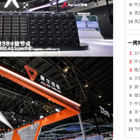
8
中
9
美
10
美
一周
1
台
2
中
3
梅
4
川
5
第
6
做
7
中
8
关
9
海
10
7