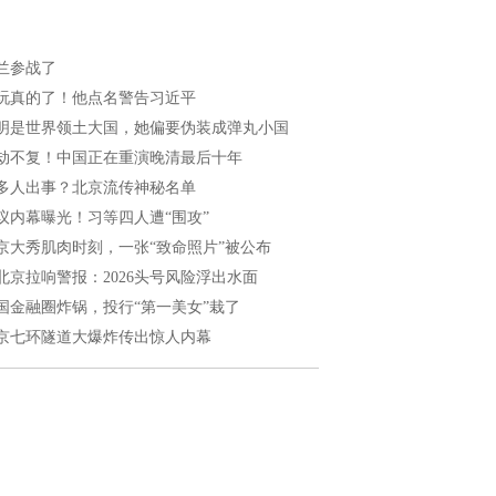
兰参战了
玩真的了！他点名警告习近平
明是世界领土大国，她偏要伪装成弹丸小国
劫不复！中国正在重演晚清最后十年
多人出事？北京流传神秘名单
议内幕曝光！习等四人遭“围攻”
京大秀肌肉时刻，一张“致命照片”被公布
北京拉响警报：2026头号风险浮出水面
国金融圈炸锅，投行“第一美女”栽了
京七环隧道大爆炸传出惊人内幕