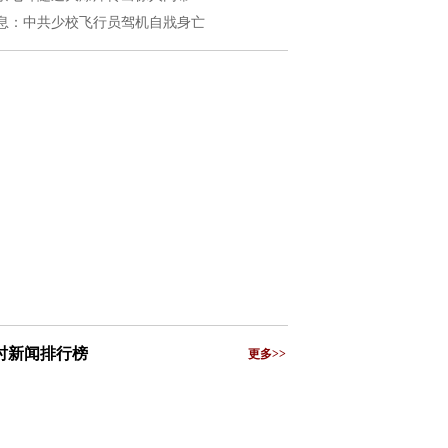
息：中共少校飞行员驾机自戕身亡
小时新闻排行榜
更多>>