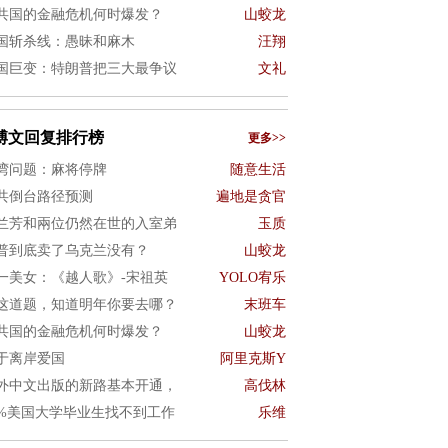
共国的金融危机何时爆发？
山蛟龙
国斩杀线：愚昧和麻木
汪翔
国巨变：特朗普把三大最争议
文礼
博文回复排行榜
更多>>
湾问题：麻将停牌
随意生活
共倒台路径预测
遍地是贪官
兰芳和兩位仍然在世的入室弟
玉质
普到底卖了乌克兰没有？
山蛟龙
一美女：《越人歌》-宋祖英
YOLO宥乐
这道题，知道明年你要去哪？
末班车
共国的金融危机何时爆发？
山蛟龙
于离岸爱国
阿里克斯Y
外中文出版的新路基本开通，
高伐林
0%美国大学毕业生找不到工作
乐维