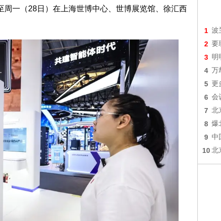
日至周一（28日）在上海世博中心、世博展览馆、徐汇西
1
波
2
要
3
明
4
万
5
更
6
会
7
北
8
爆
9
中
10
北