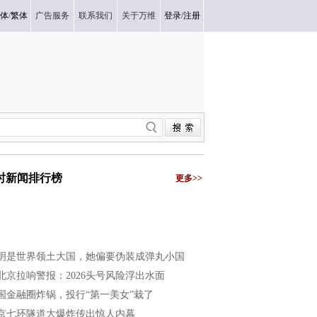
体
/
繁体
广告服务
联系我们
关于万维
登录
/
注册
小时新闻排行榜
更多>>
明是世界领土大国，她偏要伪装成弹丸小国
北京拉响警报：2026头号风险浮出水面
国金融圈炸锅，投行“第一美女”栽了
京七环隧道大爆炸传出惊人内幕