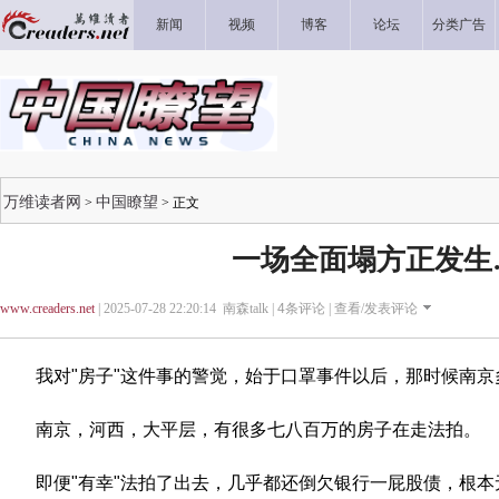
新闻
视频
博客
论坛
分类广告
万维读者网
中国瞭望
>
> 正文
一场全面塌方正发生
www.creaders.net
| 2025-07-28 22:20:14 南森talk |
4
条评论 |
查看/发表评论
我对"房子"这件事的警觉，始于口罩事件以后，那时候南京
南京，河西，大平层，有很多七八百万的房子在走法拍。
即便"有幸"法拍了出去，几乎都还倒欠银行一屁股债，根本