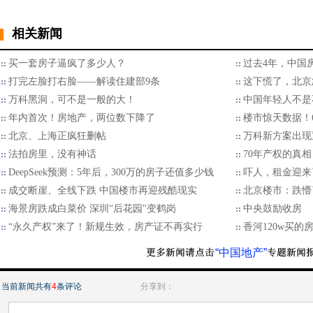
相关新闻
买一套房子逼疯了多少人？
过去4年，中国
打完左脸打右脸——解读住建部9条
这下慌了，北京
万科黑洞，可不是一般的大！
中国年轻人不是
年内首次！房地产，两位数下降了
楼市惊天数据！
北京、上海正疯狂删帖
万科新方案出现
​法拍房里，没有神话
70年产权的真
DeepSeek预测：5年后，300万的房子还值多少钱
吓人，租金迎来
成交断崖、全线下跌 中国楼市再迎残酷现实
北京楼市：跌懵
海景房跌成白菜价 深圳“后花园"变鹤岗
中央鼓励收房
“永久产权”来了！新规生效，房产证不再实行
香河120w买的
“中国地产”
当前新闻共有
4
条评论
分享到：