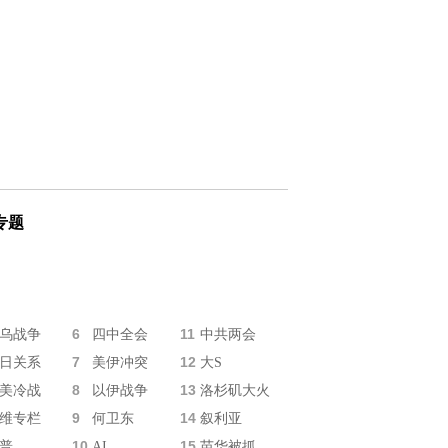
专题
6
11
乌战争
四中全会
中共两会
7
12
日关系
美伊冲突
大S
8
13
美冷战
以伊战争
洛杉矶大火
9
14
维专栏
何卫东
叙利亚
10
15
普
AI
苗华被抓