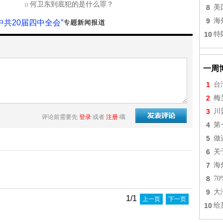
何卫东到底犯的是什么罪？
8
美
9
海
中共20届四中全会”
10
特
一周
1
台
2
梅
3
川
评论前需要先
登录
或者
注册
哦
4
第
5
做
6
关
7
海
8
7
9
大
1/1
上一页
下一页
10
给