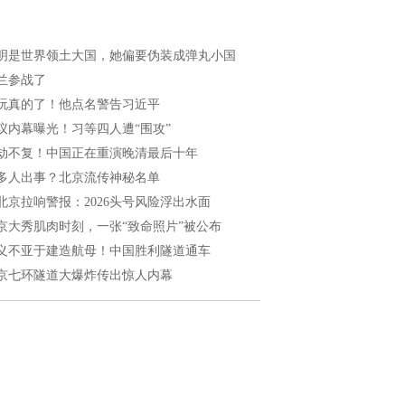
明是世界领土大国，她偏要伪装成弹丸小国
兰参战了
玩真的了！他点名警告习近平
议内幕曝光！习等四人遭“围攻”
劫不复！中国正在重演晚清最后十年
多人出事？北京流传神秘名单
北京拉响警报：2026头号风险浮出水面
京大秀肌肉时刻，一张“致命照片”被公布
义不亚于建造航母！中国胜利隧道通车
京七环隧道大爆炸传出惊人内幕