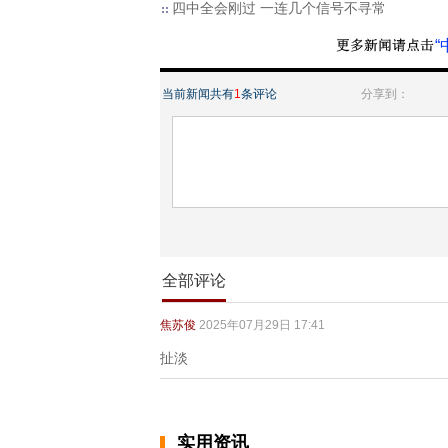
四中全会刚过 一连几个信号不寻常
“
当前新闻共有
1
条评论
分享到：
全部评论
焦苏俊
2025年07月29日 17:41
扯淡
实用资讯