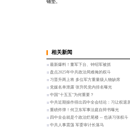
铺垫。
相关新闻
最新爆料！董军下台、钟绍军被抓
盘点2025年中共政治局难掩的权斗
习晋升两上将 多位军方重量级人物缺席
党媒名单泄露 张升民党内排名曝光
中国“十五五”为何重要？
中共近期操作得出四中全会结论：习让权退
重磅炸弹！何卫东军事法庭自辩书曝光
四中全会就是个政治烂尾楼 -- 也谈习张权斗
中共人事震荡 军委审计长落马