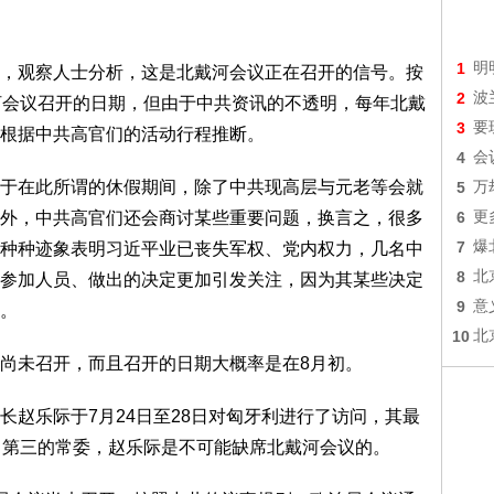
1
明
观察人士分析，这是北戴河会议正在召开的信号。按
2
波
河会议召开的日期，但由于中共资讯的不透明，每年北戴
3
要
根据中共高官们的活动行程推断。
4
会
在此所谓的休假期间，除了中共现高层与元老等会就
5
万
外，中共高官们还会商讨某些重要问题，换言之，很多
6
更
7
爆
种种迹象表明习近平业已丧失军权、党内权力，几名中
8
北
参加人员、做出的决定更加引发关注，因为其某些决定
9
意
。
10
北
未召开，而且召开的日期大概率是在8月初。
乐际于7月24日至28日对匈牙利进行了访问，其最
名第三的常委，赵乐际是不可能缺席北戴河会议的。