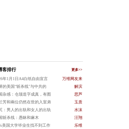
博客排行
更多>>
026年1月1日A4白纸自由宣言
万维网友来
屏的美国“斩杀线”与中共的
解滨
国杂感：仓颉造字成真，有图
思芦
兰芳和兩位仍然在世的入室弟
玉质
芃：男人的出轨和女人的出轨
水沫
国斩杀线：愚昧和麻木
汪翔
0%美国大学毕业生找不到工作
乐维