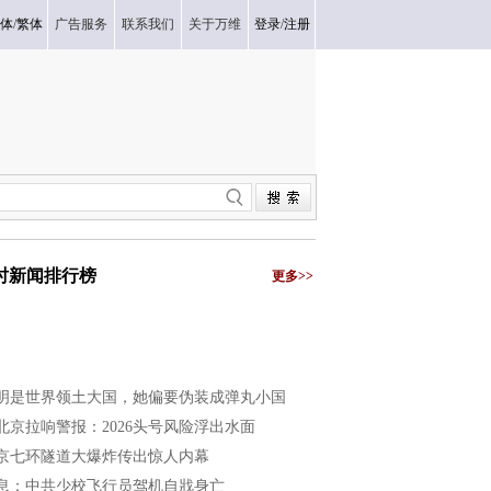
体
/
繁体
广告服务
联系我们
关于万维
登录
/
注册
小时新闻排行榜
更多>>
明是世界领土大国，她偏要伪装成弹丸小国
北京拉响警报：2026头号风险浮出水面
京七环隧道大爆炸传出惊人内幕
息：中共少校飞行员驾机自戕身亡