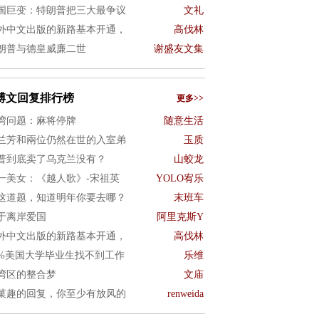
国巨变：特朗普把三大最争议
文礼
外中文出版的新路基本开通，
高伐林
朗普与德皇威廉二世
谢盛友文集
博文回复排行榜
更多>>
湾问题：麻将停牌
随意生活
兰芳和兩位仍然在世的入室弟
玉质
普到底卖了乌克兰没有？
山蛟龙
一美女：《越人歌》-宋祖英
YOLO宥乐
这道题，知道明年你要去哪？
末班车
于离岸爱国
阿里克斯Y
外中文出版的新路基本开通，
高伐林
0%美国大学毕业生找不到工作
乐维
湾区的整合梦
文庙
菓趣的回复，你至少有放风的
renweida