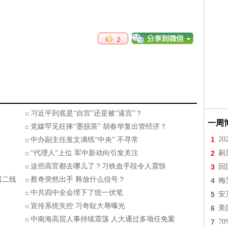
2
习近平到底是“自宫”还是被“逼宫”？
一周
党媒罕见狂捧“墨脱茶” 胡春华复出管经济？
1
2
中办副主任发文满纸“中央” 不寻常
“代理人”上位 军中新动向引发关注
2
刷
这些高官都去哪儿了？习铁血手段令人震惊
3
回
居二线
蔡奇突然出手 释放什么信号？
4
梅
中共四中全会埋下了统一伏笔
5
安
宣传系统失控 习奇耻大辱曝光
6
美
中南海高层人事持续震荡 人大通过多项任免案
7
7