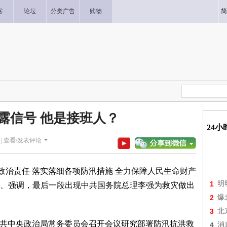
客
论坛
分类广告
购物
简
露信号 他是接班人？
24
|
查看/发表评论
治责任 落实落细各项防汛措施 全力保障人民生命财产
1
明
、强调，最后一段出现中共国务院总理李强为救灾做出
2
爆
3
北
中共中央政治局常务委员会召开会议研究部署防汛抗洪救
4
消