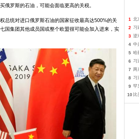
买俄罗斯的石油，可能会面临更高的关税。
1
北
权总统对进口俄罗斯石油的国家征收最高达500%的关
2
习
七国集团其他成员国或整个欧盟很可能会加入进来，实
3
逆
4
中
5
哈
6
习
7
两
8
习
9
罕
10
比