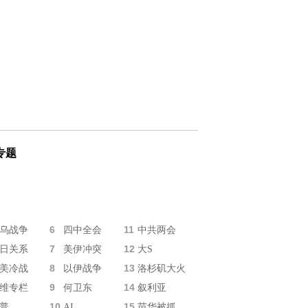
专题
6
11
乌战争
四中全会
中共两会
7
12
日关系
美伊冲突
大S
8
13
美冷战
以伊战争
洛杉矶大火
9
14
维专栏
何卫东
叙利亚
10
15
普
AI
苗华被抓