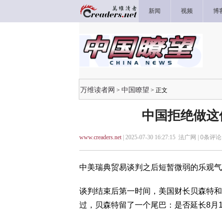
新闻
视频
博
万维读者网
中国瞭望
>
> 正文
中国拒绝做这
www.creaders.net
| 2025-07-30 16:27:15 法广网 |
0
条评论 
中美瑞典贸易谈判之后短暂微弱的乐观气
谈判结束后第一时间，美国财长贝森特和
过，贝森特留了一个尾巴：是否延长8月