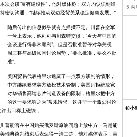
本次会谈“富有建设性”，他对媒体称：双方均认识到维
5
两
持密切沟通，“继续推动双边经贸关系稳定健康发展。”
随后传出的信息似乎就有点摇摆不定。川普在空军
一号上表示，他刚刚与贝森特交谈，“今天与中国的
会谈进行得非常顺利”。但是否批准暂停对华关税，
周三将与高级顾问讨论局势，“要么批准，要么不批
准”。
美国贸易代表格里尔透露了一点双方谈判的情形，
中方继续要求美方放松技术管制，美国则拒绝放宽
对华销售高端芯片制造设备的限制，格里尔把中方
的这一要求称之为“常规请求，这并非一个激烈讨论
48
允许出口稀土磁铁，
川普能否在中国购买俄罗斯原油问题上放中方一马是能
美瑞典谈判结束后表达得一清二楚，他对媒体表示，美