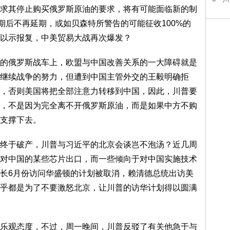
求其停止购买俄罗斯原油的要求，将有可能面临新的制
期后不再延期，或如贝森特所警告的可能征收100%的
以示报复，中美贸易大战再次爆发？
的俄罗斯战车上，欧盟与中国改善关系的一大障碍就是
继续战争的努力，但遭到中国主管外交的王毅明确拒
，否则美国将把全部注意力转移到中国，因此，川普要
，不是因为完全离不开俄罗斯原油，而是如果中方不购
支撑下去。
终于破产，川普与习近平的北京会谈岂不泡汤？近几周
对中国的某些芯片出口，而一些倾向于对中国实施技术
长6月份访问华盛顿的计划被取消，赖清德总统出访美
乎都是为了不要激怒北京，让川普的访华计划得以圆满
乐观态度，不过，周一晚间，川普反驳了有关他急于与