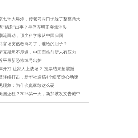
京七环大爆炸，传老习两口子躲了整整两天
家“储君”出事？皇侄齐明正突然消失
潮流而动，顶尖科学家从中国归国
共官场突然敢骂习了，谁给的胆子？
萨克斯坦不厚道，中国面临前所未有压力
近平最新恐怖绰号出炉
岸开打 让家人上战场？ 投票结果超震撼
遭降维打击，新华社通稿4个细节惊心动魄
见现象：为什么庞家敢这么硬
美国还狂？2026第一天，新加坡发文告诫中