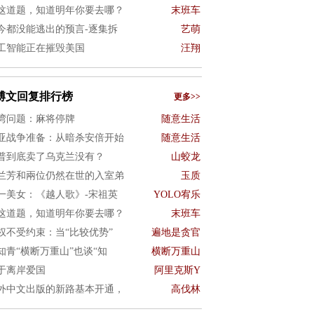
这道题，知道明年你要去哪？
末班车
今都没能逃出的预言-逐集拆
艺萌
工智能正在摧毁美国
汪翔
博文回复排行榜
更多>>
湾问题：麻将停牌
随意生活
亚战争准备：从暗杀安倍开始
随意生活
普到底卖了乌克兰没有？
山蛟龙
兰芳和兩位仍然在世的入室弟
玉质
一美女：《越人歌》-宋祖英
YOLO宥乐
这道题，知道明年你要去哪？
末班车
权不受约束：当“比较优势”
遍地是贪官
知青“横断万重山”也谈“知
横断万重山
于离岸爱国
阿里克斯Y
外中文出版的新路基本开通，
高伐林