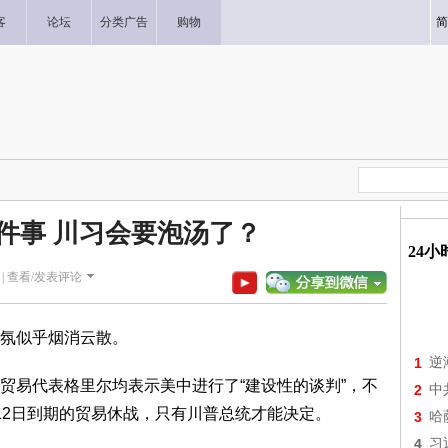
客
论坛
分类广告
购物
简
件事 川习会要泡汤了？
24
|
查看/发表评论
氛似乎烟消云散。
1
逆
贸易代表格里尔均表示美中进行了“建设性的谈判”，不
2
中
12日到期的贸易休战，只有川普总统才能决定。
3
哈
4
习