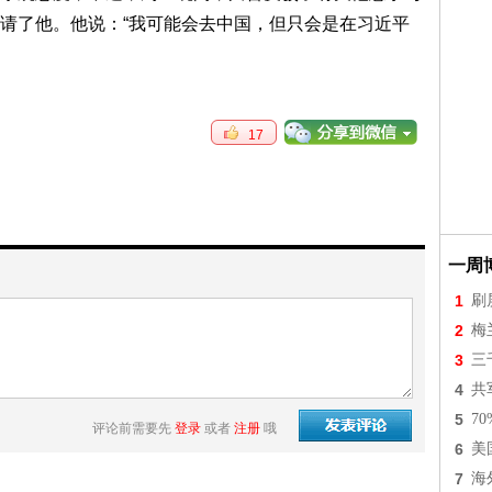
请了他。他说：“我可能会去中国，但只会是在习近平
17
一周
1
刷
2
梅
3
三
4
共
5
7
评论前需要先
登录
或者
注册
哦
6
美
7
海