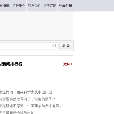
体
/
繁体
广告服务
联系我们
关于万维
登录
/
注册
小时新闻排行榜
更多>>
潮流而动，顶尖科学家从中国归国
共官场突然敢骂习了，谁给的胆子？
萨克斯坦不厚道，中国面临前所未有压力
近平最新恐怖绰号出炉