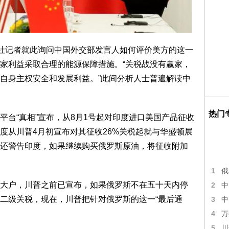
新社记者就此询问中国外交部发言人如何评价美方的这一
家利益采取合理的能源保障措施。“关税战没有赢家，
自身主权安全和发展利益。”此间分析人士普遍解读中
热门
平台“真相”宣布，从8月1号起对印度进口美国产品征收
度从川普4月初宣布对其征收26%关税起就与华盛顿展
普还警告印度，如果继续购买俄罗斯原油，将征收附加
1
俄
大户，川普之前已宣布，如果俄罗斯不在五十天内停
2
中
二级关税，现在，川普把针对俄罗斯的这一“最后通
3
中
4
万
5
川