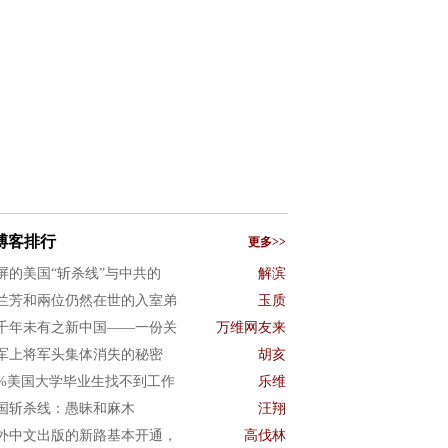
博客排行
更多>>
屏的美国“斩杀线”与中共的
解滨
兰芳和兩位仍然在世的入室弟
玉质
千年未有之新中国——一份关
万维网友来
军上将军头集体消失的秘密
胡亥
0%美国大学毕业生找不到工作
乐维
国斩杀线：愚昧和麻木
汪翔
外中文出版的新路基本开通，
高伐林