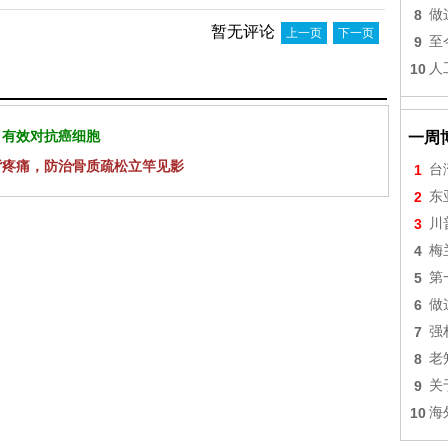
8
做
暂无评论
上一页
下一页
9
至
10
人
 有效对抗癌细胞
一周
背疼痛，防治骨质疏松立竿见影
1
台
2
东
3
川
4
梅
5
第
6
做
7
强
8
老
9
关
10
海