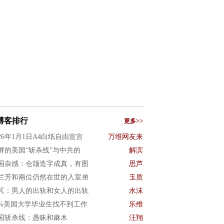
博客排行
更多>>
026年1月1日A4白纸自由宣言
万维网友来
屏的美国“斩杀线”与中共的
解滨
国杂感：仓颉造字成真，有图
思芦
兰芳和兩位仍然在世的入室弟
玉质
芃：男人的出轨和女人的出轨
水沫
0%美国大学毕业生找不到工作
乐维
国斩杀线：愚昧和麻木
汪翔