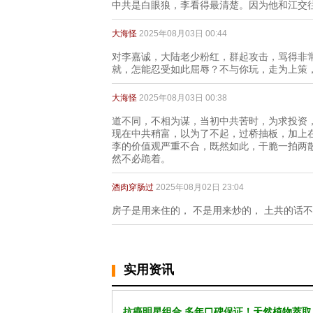
中共是白眼狼，李看得最清楚。因为他和江交
大海怪
2025年08月03日 00:44
对李嘉诚，大陆老少粉红，群起攻击，骂得非
就，怎能忍受如此屈辱？不与你玩，走为上策
大海怪
2025年08月03日 00:38
道不同，不相为谋，当初中共苦时，为求投资
现在中共稍富，以为了不起，过桥抽板，加上
李的价值观严重不合，既然如此，干脆一拍两
然不必跪着。
酒肉穿肠过
2025年08月02日 23:04
房子是用来住的， 不是用来炒的， 土共的话
实用资讯
抗癌明星组合 多年口碑保证！天然植物萃取