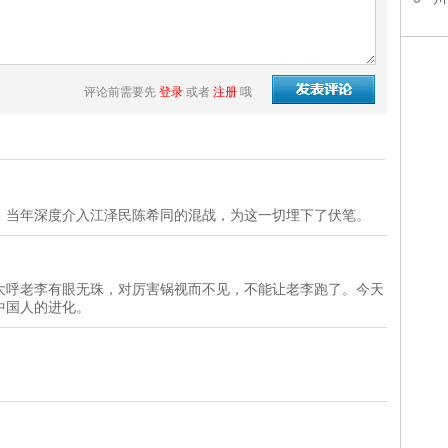
评论前需要先
登录
或者
注册
哦
。当年深度介入江泽民陈希同的混战，为这一切埋下了伏笔。
大呼老李有眼无珠，对厉害锅视而不见，不能让老李跑了。今天
中国人的进化。