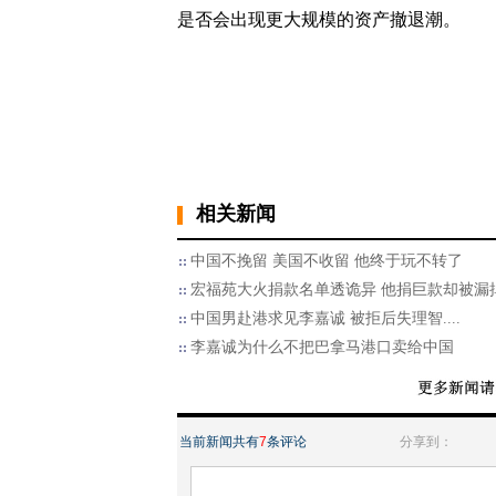
是否会出现更大规模的资产撤退潮。
相关新闻
中国不挽留 美国不收留 他终于玩不转了
宏福苑大火捐款名单透诡异 他捐巨款却被漏
中国男赴港求见李嘉诚 被拒后失理智....
李嘉诚为什么不把巴拿马港口卖给中国
当前新闻共有
7
条评论
分享到：