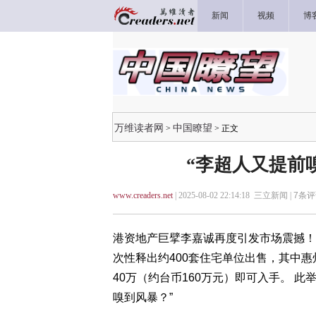
新闻
视频
博
万维读者网
中国瞭望
>
> 正文
“李超人又提前
www.creaders.net
| 2025-08-02 22:14:18 三立新闻 |
7
条评
港资地产巨擘李嘉诚再度引发市场震撼！
次性释出约400套住宅单位出售，其中
40万（约台币160万元）即可入手。 此
嗅到风暴？”