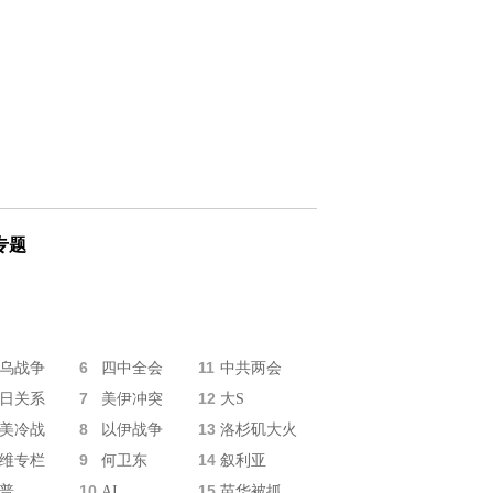
专题
6
11
乌战争
四中全会
中共两会
7
12
日关系
美伊冲突
大S
8
13
美冷战
以伊战争
洛杉矶大火
9
14
维专栏
何卫东
叙利亚
10
15
普
AI
苗华被抓