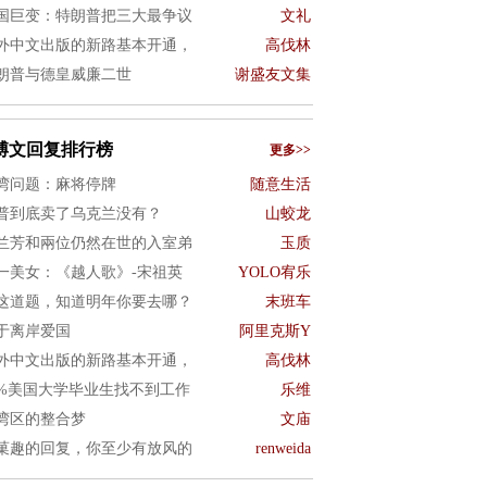
国巨变：特朗普把三大最争议
文礼
外中文出版的新路基本开通，
高伐林
朗普与德皇威廉二世
谢盛友文集
博文回复排行榜
更多>>
湾问题：麻将停牌
随意生活
普到底卖了乌克兰没有？
山蛟龙
兰芳和兩位仍然在世的入室弟
玉质
一美女：《越人歌》-宋祖英
YOLO宥乐
这道题，知道明年你要去哪？
末班车
于离岸爱国
阿里克斯Y
外中文出版的新路基本开通，
高伐林
0%美国大学毕业生找不到工作
乐维
湾区的整合梦
文庙
菓趣的回复，你至少有放风的
renweida