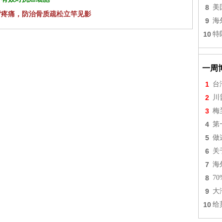
8
美
背疼痛，防治骨质疏松立竿见影
9
海
10
特
一周
1
台
2
川
3
梅
4
第
5
做
6
关
7
海
8
7
9
大
10
给