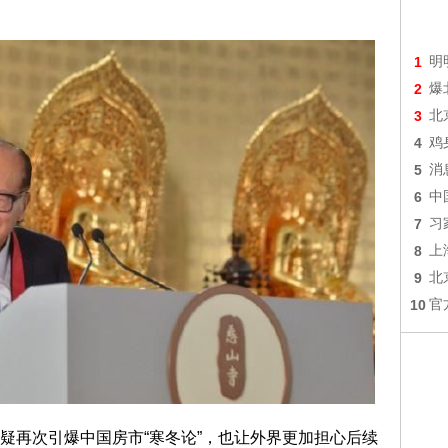
1
明
2
爆
3
北
4
鸡
5
消
6
中
7
习
8
上
9
北
10
官
疑再次引爆中国房市“寒冬论”，也让外界更加担心后续