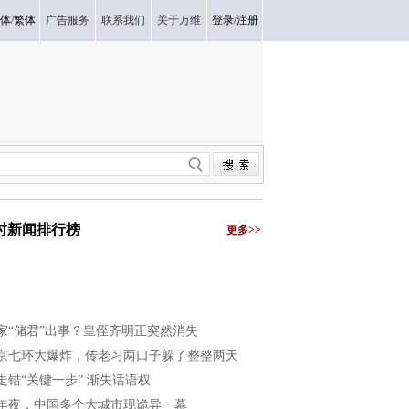
体
/
繁体
广告服务
联系我们
关于万维
登录
/
注册
小时新闻排行榜
更多>>
家“储君”出事？皇侄齐明正突然消失
京七环大爆炸，传老习两口子躲了整整两天
走错“关键一步” 渐失话语权
年夜，中国多个大城市现诡异一幕