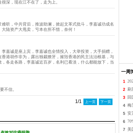
往很深，现在江不在了，走为上。
常难听，中共背后，推波助澜，掀起文革式批斗，李嘉诚功成名
，大陆资产大甩卖，亏本在所不惜，奈何！
，李嘉诚是座上宾，李嘉诚也全情投入，大举投资，大手捐赠，
在香港胡作非为，露出独裁獠牙，摧毁香港的民主法治根基，与
散，各走各路，李嘉诚近百岁，名利已看淡，什么都能放下，当
一周
1
2
2
刷
不要不信。
3
回
1/1
上一页
下一页
4
梅
5
安
6
7
7
美
 有效对抗癌细胞