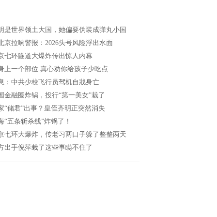
明是世界领土大国，她偏要伪装成弹丸小国
北京拉响警报：2026头号风险浮出水面
京七环隧道大爆炸传出惊人内幕
身上一个部位 真心劝你给孩子少吃点
息：中共少校飞行员驾机自戕身亡
国金融圈炸锅，投行“第一美女”栽了
家“储君”出事？皇侄齐明正突然消失
海“五条斩杀线”炸锅了！
京七环大爆炸，传老习两口子躲了整整两天
方出手倪萍栽了这些事瞒不住了