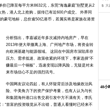
价已降至每平方米8632元，东莞“海逸豪庭”别墅更从2
5
大
买气火热，港人北上抢购，据传已有近600户成交。 外界同
的豪宅地标，总价逾50亿港币，若属实将是家族在港资
分析指出，李嘉诚近年多次减持内地房产，早在
2013年便大举撤离上海、广州地产市场，将资金转
向欧洲基建与能源领域。 这回在中国房市深陷库存
压力、需求低迷、政策收紧的环境下，李家选择“不
赚最后一个铜板”，迅速变现以降风险，无疑是对未
来市场信心不足的强烈讯号。
中国网友议论四起，有人怀疑背后涉及地缘政治风
48
险、中美角力下的资产保护考量，也有人认为与长
和集团海外港口出售交易引发中方不满有关，李氏
叹：“首富的投资嗅觉从不出错，普通人看懂时已经来不