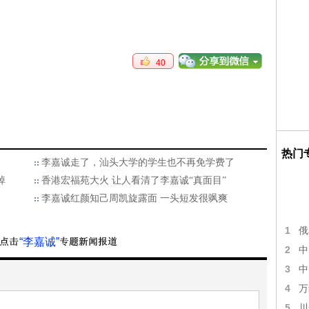
40
热门
李嘉诚走了，汕头大学的学生也不再免学费了
掉
香港宏福苑大火 让人看清了李嘉诚“真面目”
李嘉诚红颜知己周凯旋露面 一头短发很飒爽
1
俄
“李嘉诚”
2
中
3
中
4
万
5
川