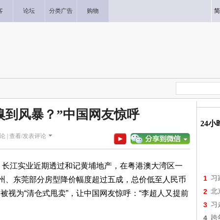
客
论坛
分类广告
购物
简
嗅到风暴？”中国网友惊呼
24
论 |
查看/发表评论
 长江实业近期透过和记黄埔地产，在粤港澳大湾区一
1
习
惠州、东莞部分房型降价幅度超过五成，总价低至人民币
2
北
举被视为“清仓式甩卖”，让中国网友惊呼：“李超人又提前
3
习
4
跨