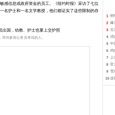
敏感信息或政府资金的员工。《纽约时报》采访了七位
一名护士和一名文学教授，他们都证实了这些限制的存
1
明
2
爆
3
北
4
消
，等待参加公务员考试的人。
5
中
6
鸡
7
上
8
官
9
雪
10
这