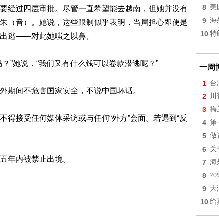
8
美
要经过四层审批。尽管一直希望能去越南，但她并没有
9
海
朱（音）。她说，这些限制似乎表明，当局担心即使是
10
特
出逃——对此她嗤之以鼻。
？”她说，“我们又有什么钱可以卷款潜逃呢？”
一周
1
台
外期间不危害国家安全，不说中国坏话。
2
川
3
梅
不得接受任何媒体采访或与任何“外方”会面。若遇到“反
4
第
5
做
6
关
五年内被禁止出境。
7
海
8
7
9
大
10
给