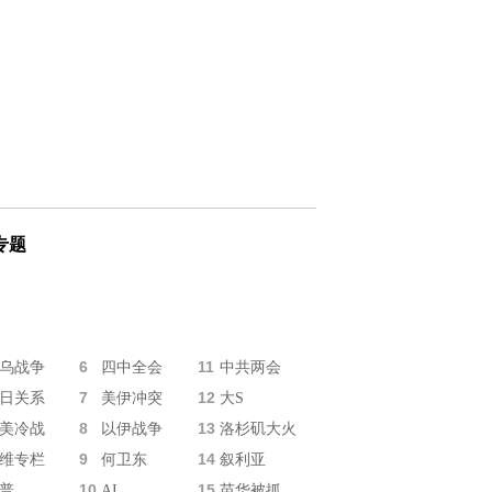
专题
6
11
乌战争
四中全会
中共两会
7
12
日关系
美伊冲突
大S
8
13
美冷战
以伊战争
洛杉矶大火
9
14
维专栏
何卫东
叙利亚
10
15
普
AI
苗华被抓