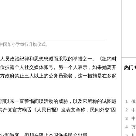
，中国某小学举行升旗仪式。
人员政治纪律和思想忠诚而采取的举措之一。《纽约时
位披露个人社交媒体账号。另一个人表示，如果她离开
热门
方政府禁止三人以上的公务员聚餐，这一措施是在多起
期以来一直警惕间谍活动的威胁，以及它所称的试图煽
1
俄
共产党官方喉舌《人民日报》发表文章称，民间外交“因
2
中
3
中
4
万
业和游客，但却在阻止本国许多民众出境。
5
川