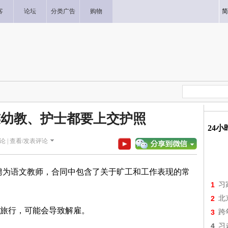
客
论坛
分类广告
购物
简
连幼教、护士都要上交护照
24
论 |
查看/发表评论
聘为语文教师，合同中包含了关于旷工和工作表现的常
1
习
2
北
旅行，可能会导致解雇。
3
跨
4
习