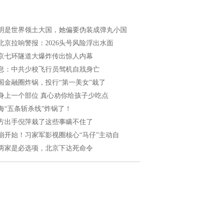
明是世界领土大国，她偏要伪装成弹丸小国
北京拉响警报：2026头号风险浮出水面
京七环隧道大爆炸传出惊人内幕
息：中共少校飞行员驾机自戕身亡
国金融圈炸锅，投行“第一美女”栽了
身上一个部位 真心劝你给孩子少吃点
海“五条斩杀线”炸锅了！
方出手倪萍栽了这些事瞒不住了
崩开始！习家军影视圈核心“马仔”主动自
两家是必选项，北京下达死命令