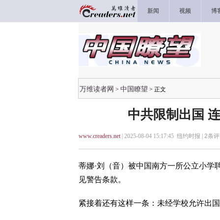
新闻
视频
博
万维读者网
中国瞭望
>
> 正文
中共限制出国 
www.creaders.net
| 2025-08-04 15:17:45 纽约时报 |
2
条评
蒂娜·刘（音）被中国南方一所公立小学
见警告条款。
紧接着还有这样一条：未经学校允许出国