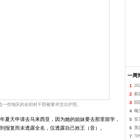
一周
1
2
2
刷
3
回
边一些地区的全职村干部被要求交出护照。
4
梅
年夏天申请去马来西亚，因为她的姐妹要去那里留学，
5
安
到报复而未透露全名，仅透露自己姓王（音）。
6
美
7
7