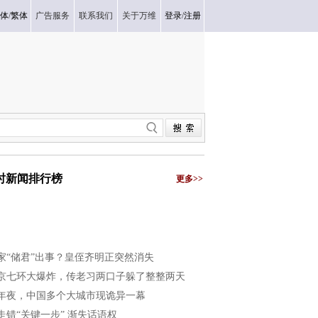
体
/
繁体
广告服务
联系我们
关于万维
登录
/
注册
小时新闻排行榜
更多>>
家“储君”出事？皇侄齐明正突然消失
京七环大爆炸，传老习两口子躲了整整两天
年夜，中国多个大城市现诡异一幕
走错“关键一步” 渐失话语权