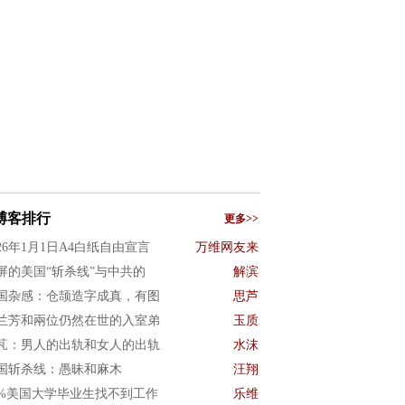
博客排行
更多>>
026年1月1日A4白纸自由宣言
万维网友来
屏的美国“斩杀线”与中共的
解滨
国杂感：仓颉造字成真，有图
思芦
兰芳和兩位仍然在世的入室弟
玉质
芃：男人的出轨和女人的出轨
水沫
国斩杀线：愚昧和麻木
汪翔
0%美国大学毕业生找不到工作
乐维