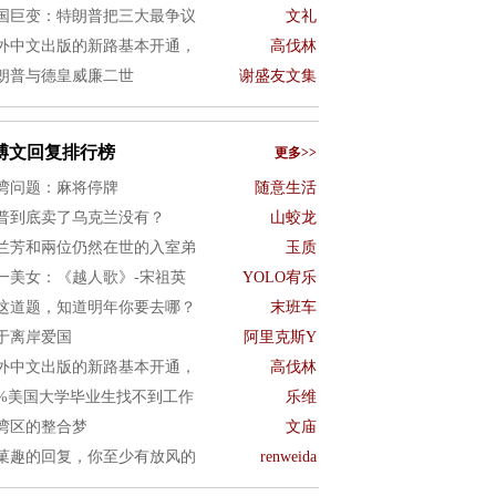
国巨变：特朗普把三大最争议
文礼
外中文出版的新路基本开通，
高伐林
朗普与德皇威廉二世
谢盛友文集
博文回复排行榜
更多>>
湾问题：麻将停牌
随意生活
普到底卖了乌克兰没有？
山蛟龙
兰芳和兩位仍然在世的入室弟
玉质
一美女：《越人歌》-宋祖英
YOLO宥乐
这道题，知道明年你要去哪？
末班车
于离岸爱国
阿里克斯Y
外中文出版的新路基本开通，
高伐林
0%美国大学毕业生找不到工作
乐维
湾区的整合梦
文庙
菓趣的回复，你至少有放风的
renweida