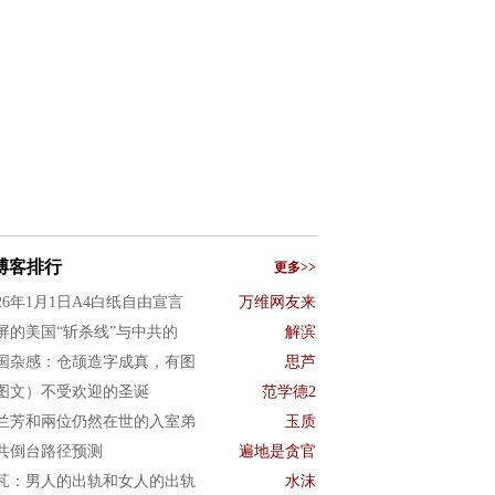
博客排行
更多>>
026年1月1日A4白纸自由宣言
万维网友来
屏的美国“斩杀线”与中共的
解滨
国杂感：仓颉造字成真，有图
思芦
图文）不受欢迎的圣诞
范学德2
兰芳和兩位仍然在世的入室弟
玉质
共倒台路径预测
遍地是贪官
芃：男人的出轨和女人的出轨
水沫