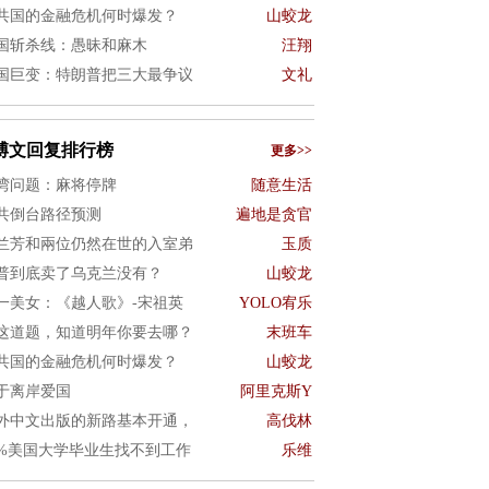
共国的金融危机何时爆发？
山蛟龙
国斩杀线：愚昧和麻木
汪翔
国巨变：特朗普把三大最争议
文礼
博文回复排行榜
更多>>
湾问题：麻将停牌
随意生活
共倒台路径预测
遍地是贪官
兰芳和兩位仍然在世的入室弟
玉质
普到底卖了乌克兰没有？
山蛟龙
一美女：《越人歌》-宋祖英
YOLO宥乐
这道题，知道明年你要去哪？
末班车
共国的金融危机何时爆发？
山蛟龙
于离岸爱国
阿里克斯Y
外中文出版的新路基本开通，
高伐林
0%美国大学毕业生找不到工作
乐维