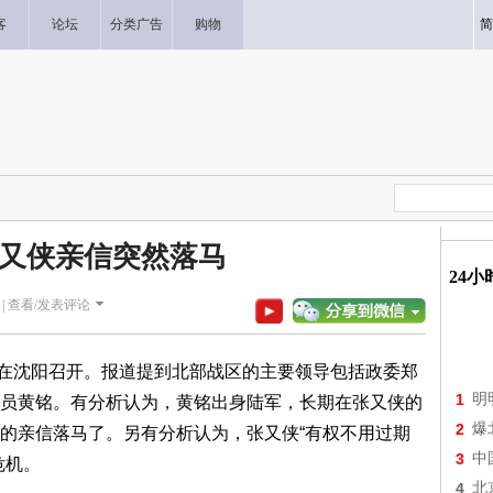
客
论坛
分类广告
购物
简
又侠亲信突然落马
24
|
查看/发表评论
在沈阳召开。报道提到北部战区的主要领导包括政委郑
1
明
员黄铭。有分析认为，黄铭出身陆军，长期在张又侠的
2
爆
的亲信落马了。另有分析认为，张又侠“有权不用过期
3
中
危机。
4
北