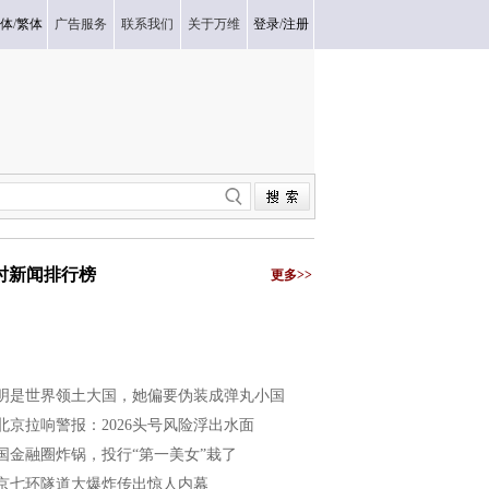
体
/
繁体
广告服务
联系我们
关于万维
登录
/
注册
小时新闻排行榜
更多>>
明是世界领土大国，她偏要伪装成弹丸小国
北京拉响警报：2026头号风险浮出水面
国金融圈炸锅，投行“第一美女”栽了
京七环隧道大爆炸传出惊人内幕