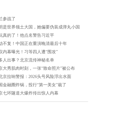
兰参战了
明是世界领土大国，她偏要伪装成弹丸小国
玩真的了！他点名警告习近平
劫不复！中国正在重演晚清最后十年
议内幕曝光！习等四人遭“围攻”
多人出事？北京流传神秘名单
京大秀肌肉时刻，一张“致命照片”被公布
北京拉响警报：2026头号风险浮出水面
国金融圈炸锅，投行“第一美女”栽了
京七环隧道大爆炸传出惊人内幕