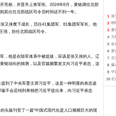
开亮相，并晋升上将军衔。2024年8月，黄铭调任北部
则其出任北部战区司令员时间还不到一年。
1
波
2
明
又侠麾下成长，历任41集团军、81集团军军长。他
3
要
将王强，担任北部战区司令。
4
万
5
会
6
更
，他是在陆军体系中被提拔，应该是张又侠的人。辽
7
北
黄铭动向的揣测，以及官媒频繁发文向习近平表忠，这
8
爆
9
中
10
北
提到了中央军委主席习近平，这是一种明显的表忠迹
郑璇不会迟钝到单独把习近平提出来，向习近平表忠
的头版刊登了一篇“中国式现代化是人口规模巨大的现