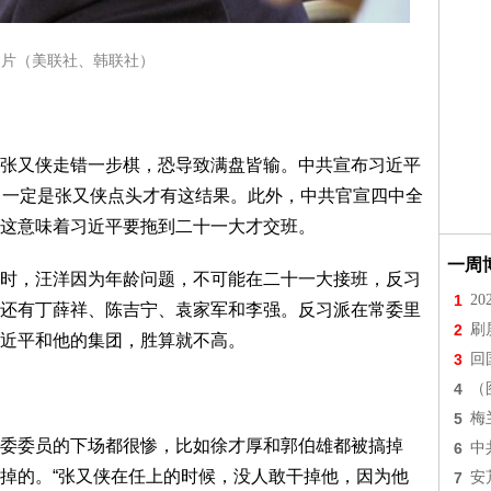
照片（美联社、韩联社）
又侠走错一步棋，恐导致满盘皆输。中共宣布习近平
，一定是张又侠点头才有这结果。此外，中共官宣四中全
这意味着习近平要拖到二十一大才交班。
一周
，汪洋因为年龄问题，不可能在二十一大接班，反习
1
2
还有丁薛祥、陈吉宁、袁家军和李强。反习派在常委里
2
刷
近平和他的集团，胜算就不高。
3
回
4
（
5
梅
委员的下场都很惨，比如徐才厚和郭伯雄都被搞掉
6
中
掉的。“张又侠在任上的时候，没人敢干掉他，因为他
7
安