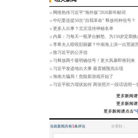
网络热传习近平“海外版”2026新年献词
中纪委连提50次“自我革命” 释放何种信号？
更多人出事？北京流传神秘名单
内幕：习每天一瓶茅台解愁、为150岁定期换
李希夫人暗咬彭丽媛？中南海上演一出荒诞
致习近平的公开信
习释放两个最明确信号！更大风暴即将到来
习近平发迹地出大事 最震撼预兆出现
海南大骗局！危险新游戏开始了
习近平权力现状如何 两张照片一段话说明一
“
当前新闻共有
3
条评论
分享到：