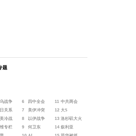
专题
6
11
乌战争
四中全会
中共两会
7
12
日关系
美伊冲突
大S
8
13
美冷战
以伊战争
洛杉矶大火
9
14
维专栏
何卫东
叙利亚
10
15
普
AI
苗华被抓