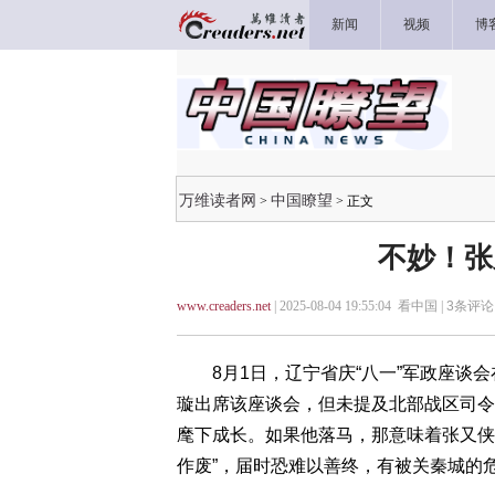
新闻
视频
博
万维读者网
中国瞭望
>
> 正文
不妙！张
www.creaders.net
| 2025-08-04 19:55:04 看中国 |
3
条评论 
8月1日，辽宁省庆“八一”军政座谈会
璇出席该座谈会，但未提及北部战区司令
麾下成长。如果他落马，那意味着张又侠
作废”，届时恐难以善终，有被关秦城的