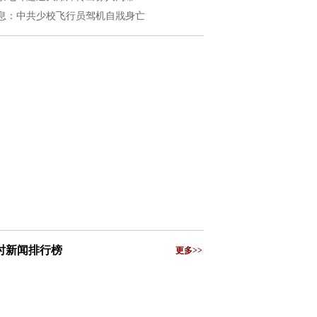
息：中共少校飞行员驾机自戕身亡
小时新闻排行榜
更多>>