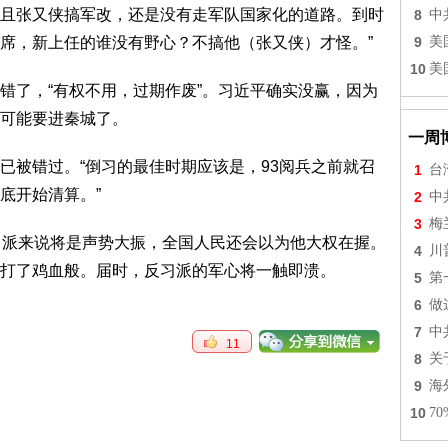
且张又侠搞军改，还是没有走军队国家化的道路。到时
8
中
席，新上任的谁没有野心？不搞他（张又侠）才怪。”
9
美
10
美
了，“有权不用，过期作废”。习近平确实没赢，因为
可能要进秦城了。
一周
被错过。“倒习的最佳时期应该是，93阅兵之前就召
1
台
底开始清算。”
2
中
3
梅
派来说将是声势大振，全国人民还会以为他大权在握。
4
川
打了鸡血般。届时，反习派的军心将一触即溃。
5
第
6
做
7
中
11
8
关
9
海
10
7