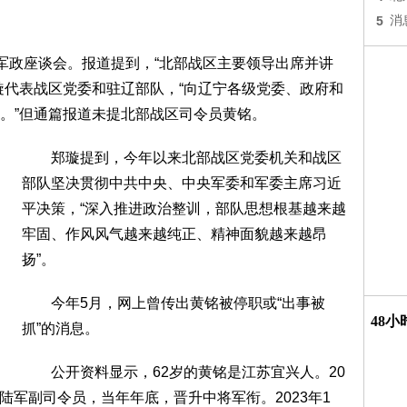
5
消
政座谈会。报道提到，“北部战区主要领导出席并讲
璇代表战区党委和驻辽部队，“向辽宁各级党委、政府和
。”但通篇报道未提北部战区司令员黄铭。
郑璇提到，今年以来北部战区党委机关和战区
部队坚决贯彻中共中央、中央军委和军委主席习近
平决策，“深入推进政治整训，部队思想根基越来越
牢固、作风风气越来越纯正、精神面貌越来越昂
扬”。
今年5月，网上曾传出黄铭被停职或“出事被
48
抓”的消息。
公开资料显示，62岁的黄铭是江苏宜兴人。20
任陆军副司令员，当年年底，晋升中将军衔。2023年1