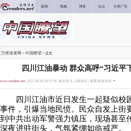
新闻
视频
博客
论坛
分类广告
万维读者网
中国瞭望
>
> 正文
四川江油暴动 群众高呼“习近平
www.creaders.net
| 2025-08-04 20:55:56 新头壳 X |
2
条评论 |
查看/发表评论
四川江油市近日发生一起疑似校园
事件，引爆当地民愤。民众自发上街
到中共出动军警强力镇压，现场甚至
深夜进驻街头，气氛紧绷如临戒严。