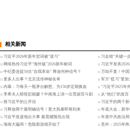
相关新闻
习近平2026年新年贺词被“逆习”
习走错“关键一步
网络热传习近平“海外版”2026新年献词
习近平发表202
中纪委连提50次“自我革命” 释放何种信号？
万劫不复！中国
更多人出事？北京流传神秘名单
军方“贬习”更加
内幕：习每天一瓶茅台解愁、为150岁定期换血
“习近平2025
李希夫人暗咬彭丽媛？中南海上演一出荒诞宫斗剧
从“他们”的发言
致习近平的公开信
习近平的两个新
习释放两个最明确信号！更大风暴即将到来
年底大会，新华
习近平发迹地出大事 最震撼预兆出现
年底中共政治局
海南大骗局！危险新游戏开始了
意外：2025