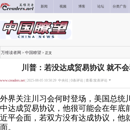
新闻
视频
博客
论坛
分类广告
万维读者网
中国瞭望
>
> 正文
川普：若没达成贸易协议 就不
www.creaders.net
| 2025-08-05 10:50:29 中央社 |
0
条评论 |
查看/发表评论
外界关注川习会何时登场，美国总统
中达成贸易协议，他很可能会在年底
近平会面，若双方没有达成协议，他
面。