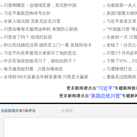
川普咧嘴笑：这领域竞赛，美完胜中国
当最辣第一夫人
习近平最新恐怖绰号出炉
美国5项重大移
全家入籍法国 克鲁尼反击川普
习近平发表文章
川普自曝每天服用这种药 来预防心脏病
“中国版川普”将
川普老了吗？ 他强烈反驳
生效前一天 川
和公民结婚也没用 移民官上门一看 直接拒绿卡
发钱了！白宫公
习近平向世界最强大者展示了他的意志
川普2个月内必
中共官场突然敢骂习了，谁给的胆子？
下降了93%，
每天服用超剂量...川普自曝病史
习遭降维打击，
全球前500大富豪去年财富暴增 川普是大赢家
遭最高法院限权
“习近平”
“美国总统川普”
当前新闻共有
0
条评论
分享到：