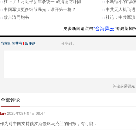
杠上了！习近平新年谈统一 赖清德防吓阻
不断缩小的“套索”
中国军演更多细节曝光：谁开第一枪？
中共无人机飞进台
致台湾同胞书
社论：中共军演
“台海风云”
当前新闻共有
1
条评论
分享到：
评论前需要先
全部评论
lary
2025年08月07日 08:47
作为对中国支持俄罗斯侵略乌克兰的回报，有可能．