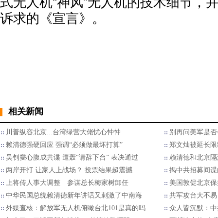
式无人机“神风”无人机的技术细节，
诉求的《宣言》。
相关新闻
川普纵容北京...台湾绿营大佬忧心忡忡
别再问美军是否
赖清德强硬回应 强调“必须做最坏打算”
郑文灿被延长限
吴钊燮心腹成共谍 遭轰“请辞下台” 表决通过
赖清德和北京隔
两岸开打 让家人上战场？ 投票结果超震撼
揭中共招募间谍
上将传人事大调整 参谋总长梅家树卸任
美国敦促北京保
中华民国总统赖清德新年讲话又刺激了中南海
​共军攻台大不
外媒查核：解放军无人机俯瞰台北101是真的吗
众人皆沉默：中