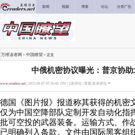
新闻
视频
博客
论坛
分类广告
万维读者网
中国瞭望
>
> 正文
中俄机密协议曝光：普京协助
www.creaders.net
| 2025-08-07 07:36:40 DW |
1
条评论 |
查看/发表评论
德国《图片报》报道称其获得的机密
仅为中国空降部队定制开发自动化指
批可空投的武器装备。运输方式、作
已明确列入条款。文件由国际黑客组织