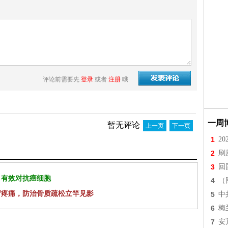
评论前需要先
登录
或者
注册
哦
一周
暂无评论
上一页
下一页
1
2
2
刷
3
回
 有效对抗癌细胞
4
（
背疼痛，防治骨质疏松立竿见影
5
中
6
梅
7
安