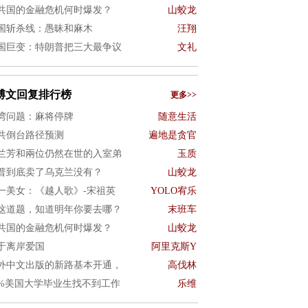
共国的金融危机何时爆发？
山蛟龙
国斩杀线：愚昧和麻木
汪翔
国巨变：特朗普把三大最争议
文礼
博文回复排行榜
更多>>
湾问题：麻将停牌
随意生活
共倒台路径预测
遍地是贪官
兰芳和兩位仍然在世的入室弟
玉质
普到底卖了乌克兰没有？
山蛟龙
一美女：《越人歌》-宋祖英
YOLO宥乐
这道题，知道明年你要去哪？
末班车
共国的金融危机何时爆发？
山蛟龙
于离岸爱国
阿里克斯Y
外中文出版的新路基本开通，
高伐林
0%美国大学毕业生找不到工作
乐维