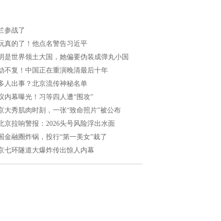
兰参战了
玩真的了！他点名警告习近平
明是世界领土大国，她偏要伪装成弹丸小国
劫不复！中国正在重演晚清最后十年
多人出事？北京流传神秘名单
议内幕曝光！习等四人遭“围攻”
京大秀肌肉时刻，一张“致命照片”被公布
北京拉响警报：2026头号风险浮出水面
国金融圈炸锅，投行“第一美女”栽了
京七环隧道大爆炸传出惊人内幕