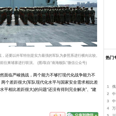
流，还要以外军特别是实力最强的军队为参照系进行横向比较。
热门
往柬埔寨进行联演。 (图/取自“南海舰队”微信公众号)
然面临严峻挑战，两个能力不够打现代化战争能力不
、两个差距很大(军队现代化水平与国家安全需求相比差
1
俄
平相比差距很大)的问题“还没有得到完全解决”、“建
2
中
3
中
4
万
5
川
1