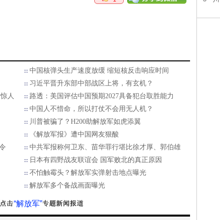
中国核弹头生产速度放缓 缩短核反击响应时间
习近平晋升东部中部战区上将，有玄机？
量惊人
路透：美国评估中国预期2027具备犯台取胜能力
中国人不惜命，所以打仗不会用无人机？
川普被骗了？H200助解放军如虎添翼
《解放军报》遭中国网友狠酸
令
中共军报称何卫东、苗华罪行堪比徐才厚、郭伯雄
日本有四野战友联谊会 国军败北的真正原因
不怕触霉头？解放军实弹射击地点曝光
解放军多个备战画面曝光
“解放军”