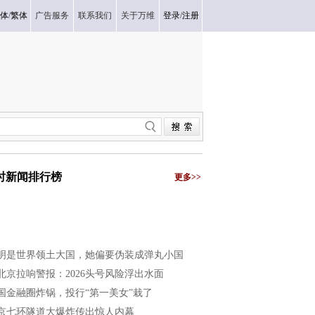
体
/
繁体
广告服务
联系我们
关于万维
登录
/
注册
小时新闻排行榜
更多>>
明是世界领土大国，她偏要伪装成弹丸小国
北京拉响警报：2026头号风险浮出水面
国金融圈炸锅，投行“第一美女”栽了
京七环隧道大爆炸传出惊人内幕