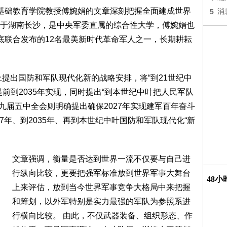
基础教育学院教授傅婉娟的文章深刻把握全面建成世界
5
消
于湖南长沙，是中央军委直属的综合性大学，傅婉娟也
底联合发布的12名最美新时代革命军人之一，长期耕耘
上提出国防和军队现代化新的战略安排，将“到21世纪中
前到2035年实现，同时提出“到本世纪中叶把人民军队
十九届五中全会则明确提出确保2027年实现建军百年奋斗
7年、到2035年、再到本世纪中叶国防和军队现代化“新
文章强调，衡量是否达到世界一流不仅要与自己进
行纵向比较，更要把强军标准放到世界军事大舞台
48
上来评估，放到当今世界军事竞争大格局中来把握
和筹划，以外军特别是实力最强的军队为参照系进
行横向比较。 由此，不仅武器装备、组织形态、作