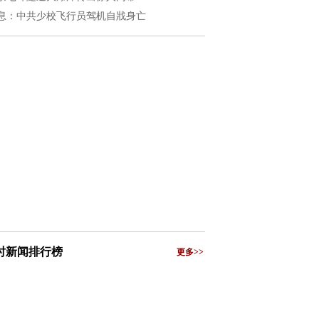
息：中共少校飞行员驾机自戕身亡
小时新闻排行榜
更多>>