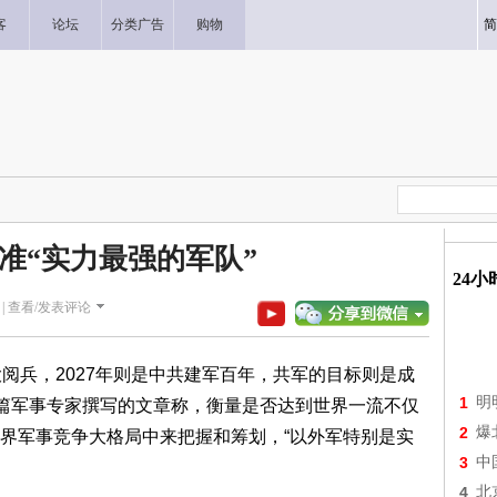
客
论坛
分类广告
购物
简
准“实力最强的军队”
24
|
查看/发表评论
阅兵，2027年则是中共建军百年，共军的目标则是成
1
明
一篇军事专家撰写的文章称，衡量是否达到世界一流不仅
2
爆
界军事竞争大格局中来把握和筹划，“以外军特别是实
3
中
4
北