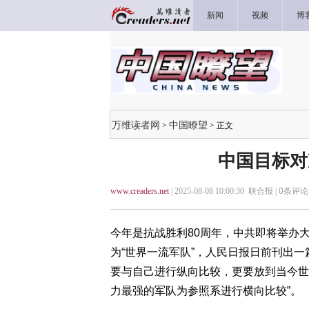
新闻
视频
博
万维读者网
中国瞭望
>
> 正文
中国目标对
www.creaders.net
| 2025-08-08 10:00:30 联合报 |
0
条评论 
今年是抗战胜利80周年，中共即将举办大
为“世界一流军队”，人民日报日前刊出
要与自己进行纵向比较，更要放到当今世
力最强的军队为参照系进行横向比较”。