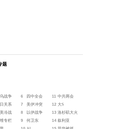
专题
6
11
乌战争
四中全会
中共两会
7
12
日关系
美伊冲突
大S
8
13
美冷战
以伊战争
洛杉矶大火
9
14
维专栏
何卫东
叙利亚
10
15
普
AI
苗华被抓