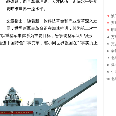
战体系，而且军事理论、人才队伍、训练水平等都
要瞄准世界一流水平。
1
波
文章指出，随着新一轮科技革命和产业变革深入发
2
要
展，世界新军事革命正在加速推进，其为第二次世
3
明
家以重塑军事体系为主要目标，纷纷调整军队组织形
4
万
快推进中国特色军事变革，缩小同世界强国在军事实力上
5
更
。
6
会
7
北
8
爆
9
中
10
北