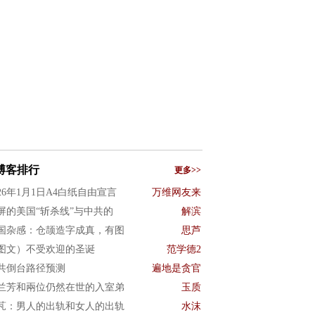
博客排行
更多>>
026年1月1日A4白纸自由宣言
万维网友来
屏的美国“斩杀线”与中共的
解滨
国杂感：仓颉造字成真，有图
思芦
图文）不受欢迎的圣诞
范学德2
共倒台路径预测
遍地是贪官
兰芳和兩位仍然在世的入室弟
玉质
芃：男人的出轨和女人的出轨
水沫