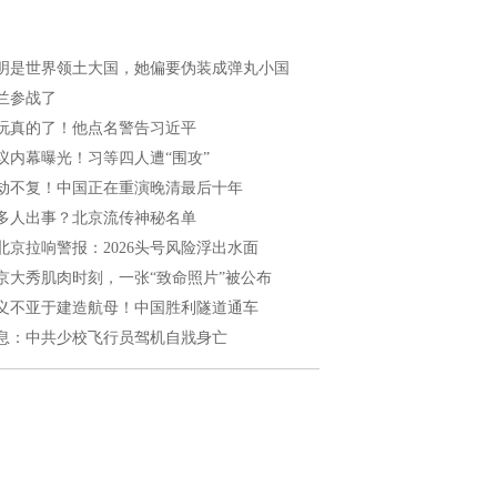
明是世界领土大国，她偏要伪装成弹丸小国
兰参战了
玩真的了！他点名警告习近平
议内幕曝光！习等四人遭“围攻”
劫不复！中国正在重演晚清最后十年
多人出事？北京流传神秘名单
北京拉响警报：2026头号风险浮出水面
京大秀肌肉时刻，一张“致命照片”被公布
义不亚于建造航母！中国胜利隧道通车
息：中共少校飞行员驾机自戕身亡