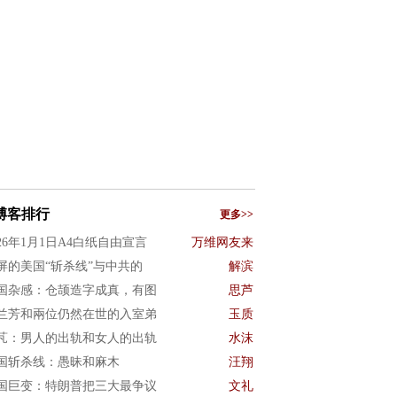
博客排行
更多>>
026年1月1日A4白纸自由宣言
万维网友来
屏的美国“斩杀线”与中共的
解滨
国杂感：仓颉造字成真，有图
思芦
兰芳和兩位仍然在世的入室弟
玉质
芃：男人的出轨和女人的出轨
水沫
国斩杀线：愚昧和麻木
汪翔
国巨变：特朗普把三大最争议
文礼