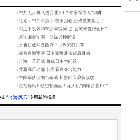
中共无人机飞进台北101？专家曝惊人“陷阱”
社论：中共军演 川普不担心 台湾就要担心了
习近平发表2026新年贺词 提“台湾光复纪念日”
共军围台军演 日媒另种解读
是否仿效拜登政府？世界紧盯川普
突然台海军演 日专家曝北京背后目的
台海一旦开战 将成日本大问题
​共军高层动荡 各界看衰夺台能力
中国军队突围台军演 川普回应藏着蹊跷
央视释出10秒空拍画面！无人机“俯瞰台北101”
“台海风云”