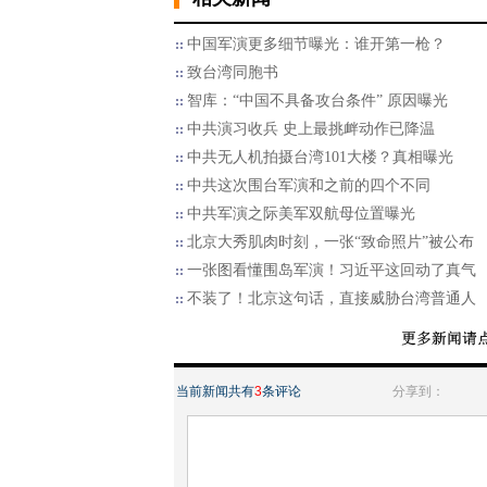
中国军演更多细节曝光：谁开第一枪？
致台湾同胞书
智库：“中国不具备攻台条件” 原因曝光
中共演习收兵 史上最挑衅动作已降温
中共无人机拍摄台湾101大楼？真相曝光
中共这次围台军演和之前的四个不同
中共军演之际美军双航母位置曝光
北京大秀肌肉时刻，一张“致命照片”被公布
一张图看懂围岛军演！习近平这回动了真气
不装了！北京这句话，直接威胁台湾普通人
当前新闻共有
3
条评论
分享到：