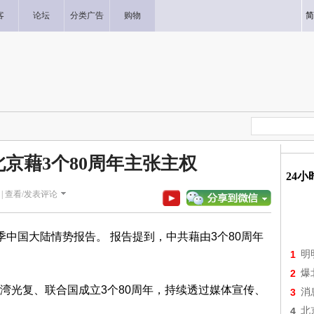
客
论坛
分类广告
购物
简
北京藉3个80周年主张主权
24
|
查看/发表评论
中国大陆情势报告。 报告提到，中共藉由3个80周年
1
明
2
爆
湾光复、联合国成立3个80周年，持续透过媒体宣传、
3
消
4
北