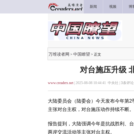
新闻
视频
博
万维读者网
中国瞭望
>
> 正文
对台施压升级 
www.creaders.net
| 2025-08-08 10:44:41 中央社 |
3
条评论 
大陆委员会（陆委会）今天发布今年第2季
主张对台主权，对台施压动作持续不断。
报告提到，大陆强调今年是抗战胜利、台
两岸交流活动等主张对台主权。