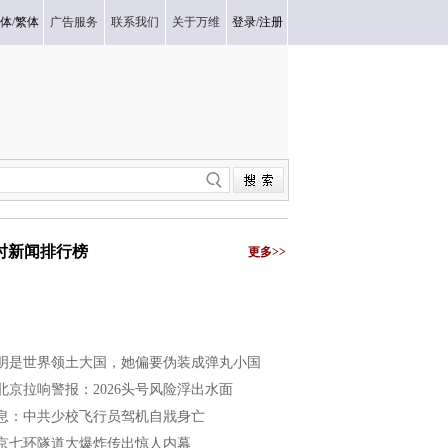
体
/
繁体
广告服务
联系我们
关于万维
登录
/
注册
小时新闻排行榜
更多>>
明是世界领土大国，她偏要伪装成弹丸小国
北京拉响警报：2026头号风险浮出水面
息：中共少校飞行员驾机自戕身亡
京七环隧道大爆炸传出惊人内幕