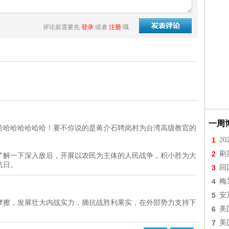
评论前需要先
登录
或者
注册
哦
一周
哈哈哈哈哈哈哈！要不你说的是蒋介石聘岗村为台湾高级教官的
1
2
2
刷
了解一下深入敌后，开展以农民为主体的人民战争，积小胜为大
抗日。
3
回
4
梅
5
安
摩擦，发展壮大内战实力，摘抗战胜利果实，在外部势力支持下
6
美
7
美