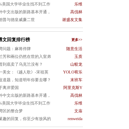
0%美国大学毕业生找不到工作
乐维
外中文出版的新路基本开通，
高伐林
朗普与德皇威廉二世
谢盛友文集
博文回复排行榜
更多>>
湾问题：麻将停牌
随意生活
兰芳和兩位仍然在世的入室弟
玉质
普到底卖了乌克兰没有？
山蛟龙
一美女：《越人歌》-宋祖英
YOLO宥乐
这道题，知道明年你要去哪？
末班车
于离岸爱国
阿里克斯Y
外中文出版的新路基本开通，
高伐林
0%美国大学毕业生找不到工作
乐维
湾区的整合梦
文庙
菓趣的回复，你至少有放风的
renweida