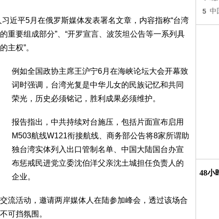
5
中
人习近平5月在俄罗斯媒体发表署名文章，内容指称“台湾
的重要组成部分”、“开罗宣言、波茨坦公告等一系列具
的主权”。
例如全国政协主席王沪宁6月在海峡论坛大会开幕致
词时强调，台湾光复是中华儿女的民族记忆和共同
荣光，历史必须铭记，胜利成果必须维护。
报告指出，中共持续对台施压，包括片面宣布启用
M503航线W121衔接航线、商务部公告将8家所谓助
独台湾实体列入出口管制名单、中国大陆国台办宣
布惩戒民进党立委沈伯洋父亲沈土城担任负责人的
48
企业。
交流活动，邀请两岸媒体人在陆参加峰会，透过该场合
不可挡氛围。