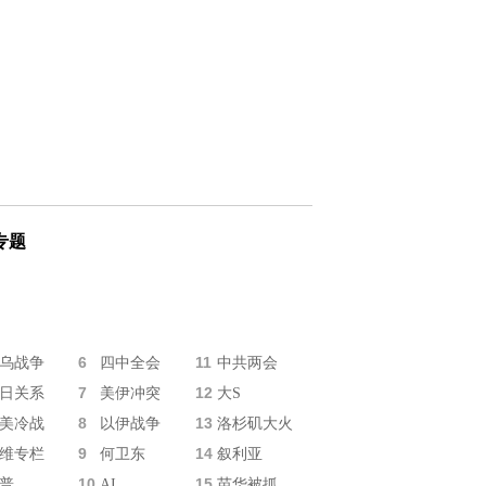
专题
6
11
乌战争
四中全会
中共两会
7
12
日关系
美伊冲突
大S
8
13
美冷战
以伊战争
洛杉矶大火
9
14
维专栏
何卫东
叙利亚
10
15
普
AI
苗华被抓