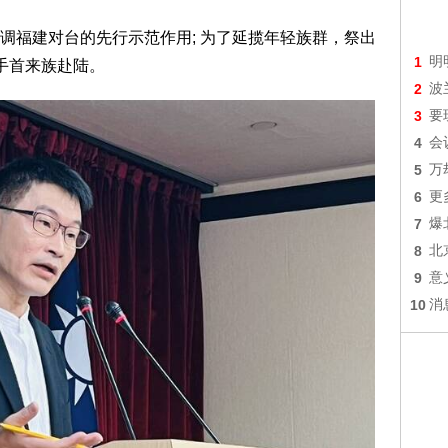
调福建对台的先行示范作用; 为了延揽年轻族群，祭出
1
明
手首来族赴陆。
2
波
3
要
4
会
5
万
6
更
7
爆
8
北
9
意
10
消