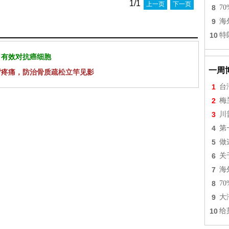
1/1
上一页
下一页
8
7
9
海
10
特
 有效对抗癌细胞
一周
背疼痛，防治骨质疏松立竿见影
1
台
2
梅
3
川
4
第
5
做
6
关
7
海
8
7
9
大
10
给