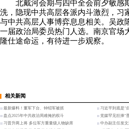
北戴河会期与四中全会前夕敏感期
洗，隐现中共高层各派内斗激烈，习
与中共高层人事博弈息息相关。吴政隆
一届政治局委员热门人选。南京官场
隆仕途命运，有待进一步观察。
相关新闻
最新爆料！董军下台、钟绍军被抓
习近平到底是“自
盘点2025年中共政治局难掩的权斗
党媒罕见狂捧“
习晋升两上将 多位军方重量级人物缺席
中办副主任发文满