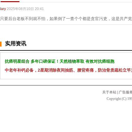
lary
2025年08月10日 20:41
只要后台老板不到就不怕，如果倒了一查个个都是贪官污吏，这是共产党
实用资讯
抗癌明星组合 多年口碑保证！天然植物萃取 有效对抗癌细胞
中老年补钙必备，2星期消除夜间抽筋、腰背疼痛，防治骨质疏松立竿
关于本站
|
广告服
Copyright (C) 199