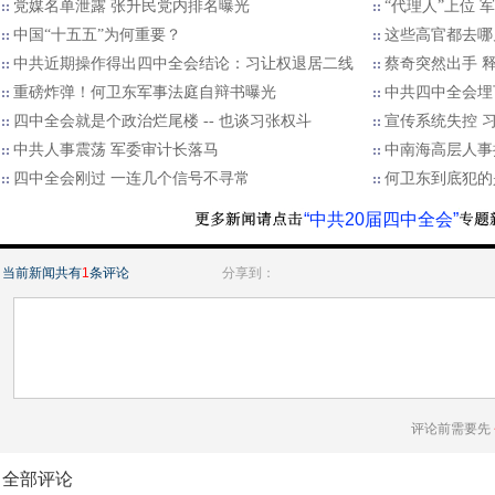
党媒名单泄露 张升民党内排名曝光
“代理人”上位 
中国“十五五”为何重要？
这些高官都去哪
中共近期操作得出四中全会结论：习让权退居二线
蔡奇突然出手 
重磅炸弹！何卫东军事法庭自辩书曝光
中共四中全会埋
四中全会就是个政治烂尾楼 -- 也谈习张权斗
宣传系统失控 
中共人事震荡 军委审计长落马
中南海高层人事
四中全会刚过 一连几个信号不寻常
何卫东到底犯的
“中共20届四中全会”
当前新闻共有
1
条评论
分享到：
评论前需要先
全部评论