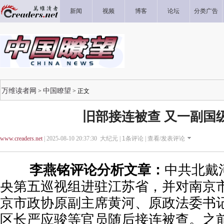
新闻
视频
博客
论坛
分类广告
万维读者网
中国瞭望
>
> 正文
旧部接连被查 又一副国
www.creaders.net
| 2025-08-10 20:37:30 大纪元 |
1
条评论 |
查看/发表评论
李燕铭评论分析文章：
中共北戴
央第五巡视组进驻江苏省，并对南京
京市政协原副主席黄河、原政法委书
区长严应骏等官员随后接连被查。之前，