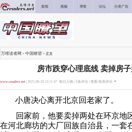
新闻
视频
博客
论坛
分类广告
万维读者网
中国瞭望
>
> 正文
房市跌穿心理底线 卖掉房子
www.creaders.net
| 2025-08-10 23:11:47 每日人物 |
2
条评论 |
查看/发表评论
小唐决心离开北京回老家了。
回家前，他要卖掉两处在环京地区
在河北廊坊的大厂回族自治县，一套