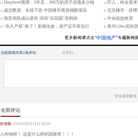
DeepSeek预测：5年后，300万的房子还值多少钱
吓人，租金迎来
成交断崖、全线下跌 中国楼市再迎残酷现实
北京楼市：跌懵
海景房跌成白菜价 深圳“后花园"变鹤岗
中央鼓励收房
“永久产权”来了！新规生效，房产证不再实行
香河120w买的
“中国地产”
当前新闻共有
2
条评论
分享到：
评论前需要先
全部评论
舒满粥
2025年08月11日 09:28
人间地狱！ 这是什么样的国家呀！！！