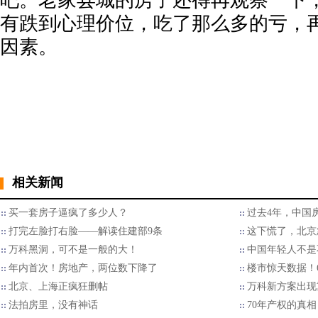
吧。老家县城的房子还得再观察一下
有跌到心理价位，吃了那么多的亏，
因素。
相关新闻
买一套房子逼疯了多少人？
过去4年，中国
打完左脸打右脸——解读住建部9条
这下慌了，北京
万科黑洞，可不是一般的大！
中国年轻人不是
年内首次！房地产，两位数下降了
楼市惊天数据！
北京、上海正疯狂删帖
万科新方案出现
​法拍房里，没有神话
70年产权的真