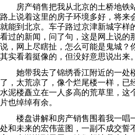
房产销售把我从北京的土桥地铁站
路上说着这里的房子环境多好，将来
就能到北京。车子路过京津新城字样
看过的新闻，问了句，这是网上说的
说，网上尽瞎扯，怎么可能是鬼城？
其实看着挺像的，但没好意思说出来
她带我去了锦绣香江附近的一处楼
了，太荒凉了，像个烂尾楼一样，已
水泥楼矗立在一人多高的荒草里，这
片也绰绰有余。
楼盘讲解和房产销售围着我一唱一
处和未来的宏伟蓝图，一副不成交誓