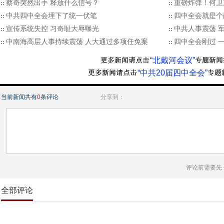
蔡奇突然出手 释放什么信号？
重磅炸弹！何卫
中共四中全会埋下了统一伏笔
四中全会就是个政
宣传系统失控 习奇耻大辱曝光
中共人事震荡 
中南海高层人事持续震荡 人大通过多项任免案
四中全会刚过 
“北戴河会议”
“中共20届四中全会”
当前新闻共有
0
条评论
分享到：
评论前需要先
全部评论