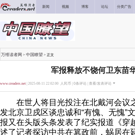
新闻
视频
博客
论坛
分类广告
万维读者网
中国瞭望
>
> 正文
军报释放不饶何卫东苗
www.creaders.net
| 2025-08-11 22:02:00 人民币 |
0
条评论 |
查看/发表评论
在世人将目光投注在北戴河会议之
发北京卫戍区谈忠诚和“有愧、无愧”文
报又在头版头条发表了纪实报道《穿
述了记者探访中共在篡政前，蜗居在