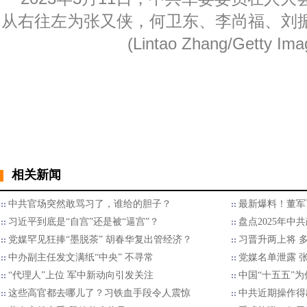
从右往左为张又侠，何卫东、李尚福、刘
(Lintao Zhang/Getty Ima
相关新闻
中共官场突然敢骂习了，谁给的胆子？
最新爆料！董军
习近平到底是“自宫”还是被“逼宫”？
盘点2025年中
党媒罕见狂捧“墨脱茶” 胡春华复出管经济？
习晋升两上将 
中办副主任发文满纸“中央” 不寻常
党媒名单泄露 
“代理人”上位 军中新动向引发关注
中国“十五五”
这些高官都去哪儿了？习铁血手段令人震惊
中共近期操作得