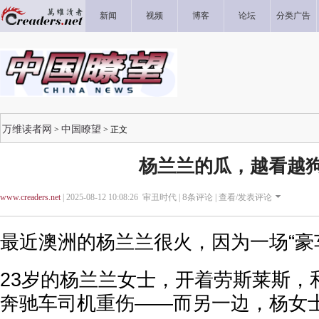
新闻
视频
博客
论坛
分类广告
万维读者网
中国瞭望
>
> 正文
杨兰兰的瓜，越看越
www.creaders.net
| 2025-08-12 10:08:26 审丑时代 |
8
条评论 |
查看/发表评论
最近澳洲的杨兰兰很火，因为一场“豪
23岁的杨兰兰女士，开着劳斯莱斯，
奔驰车司机重伤——而另一边，杨女