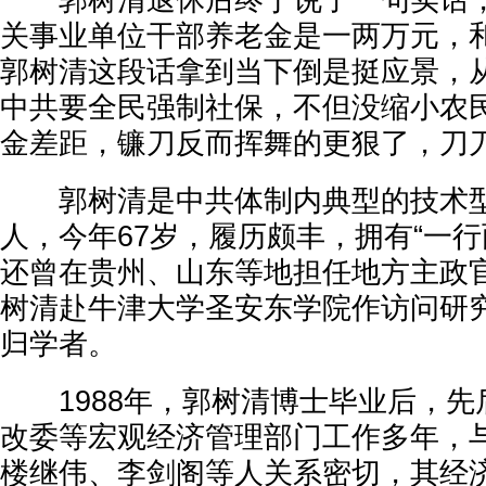
郭树清退休后终于说了一句实话，
关事业单位干部养老金是一两万元，
郭树清这段话拿到当下倒是挺应景，从
中共要全民强制社保，不但没缩小农
金差距，镰刀反而挥舞的更狠了，刀
郭树清是中共体制内典型的技术型官
人，今年67岁，履历颇丰，拥有“一行
还曾在贵州、山东等地担任地方主政官
树清赴牛津大学圣安东学院作访问研
归学者。
1988年，郭树清博士毕业后，先
改委等宏观经济管理部门工作多年，
楼继伟、李剑阁等人关系密切，其经