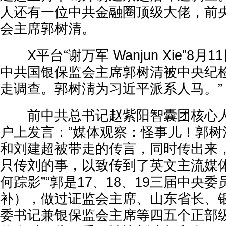
人还有一位中共金融圈顶级大佬，前
会主席郭树清。
X平台“谢万军 Wanjun Xie”8月
中共国银保监会主席郭树清被中央纪
走调查。郭树淸为习近平派系人马。”
前中共总书记赵紫阳智囊团核心人
户上发言：“媒体观察：怪事儿！郭树
和刘建超被带走的传言，同时传出来
只传刘的事，以致传到了英文主流媒
何踪影”“郭是17、18、19三届中央委
补），做过证监会主席、山东省长、
委书记兼银保监会主席等四五个正部