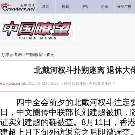
新闻
视频
博客
论坛
分类广告
万维读者网
中国瞭望
>
> 正文
北戴河权斗扑朔迷离 退休大
www.creaders.net
| 2025-08-12 16:45:19 人民报 |
0
条评论 |
查看/发表评论
四中全会前夕的北戴河权斗注定要
日，中文圈传中联部长刘建超被抓，
证实刘建超的确被查。8月11日，香
建超上月下旬外访返京之后即遭调查