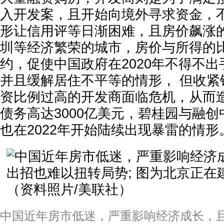
入开发案，且开始向境外寻求资金，
形让信用评等日渐困难，且房价飙涨
圳等经济繁荣的城市，房价与所得的
约，促使中国政府在2020年不得不
并且缓解居住不平等的情形， 但收紧
资比例过高的开发商面临危机，从而造
债务高达3000亿美元，碧桂园与融
也在2022年开始陆续出现暴雷的情形
中国近年房市低迷，严重影响经济成长，