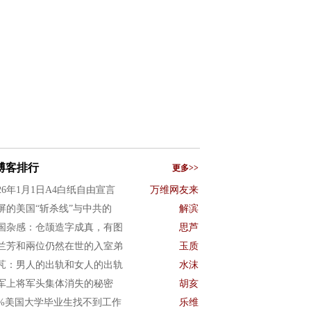
博客排行
更多>>
026年1月1日A4白纸自由宣言
万维网友来
屏的美国“斩杀线”与中共的
解滨
国杂感：仓颉造字成真，有图
思芦
兰芳和兩位仍然在世的入室弟
玉质
芃：男人的出轨和女人的出轨
水沫
军上将军头集体消失的秘密
胡亥
0%美国大学毕业生找不到工作
乐维