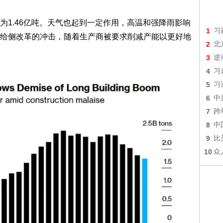
1.46亿吨。天气也起到一定作用，高温和强降雨影响
1
习
给侧改革的冲击，随着生产商被要求削减产能以更好地
2
北
3
逆
4
习
5
习
6
中
7
跨
8
中
9
比
10
众