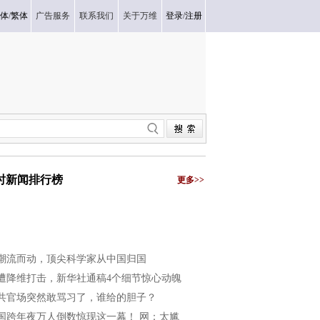
体
/
繁体
广告服务
联系我们
关于万维
登录
/
注册
小时新闻排行榜
更多>>
潮流而动，顶尖科学家从中国归国
遭降维打击，新华社通稿4个细节惊心动魄
共官场突然敢骂习了，谁给的胆子？
国跨年夜万人倒数惊现这一幕！ 网：太尴