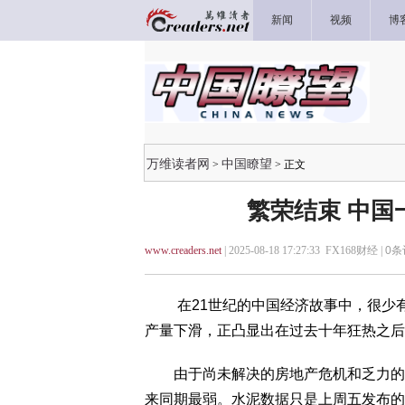
新闻
视频
博
万维读者网
中国瞭望
>
> 正文
繁荣结束 中国
www.creaders.net
| 2025-08-18 17:27:33 FX168财经 |
0
条
在21世纪的中国经济故事中，很少有
产量下滑，正凸显出在过去十年狂热之后
由于尚未解决的房地产危机和乏力的基建
来同期最弱。水泥数据只是上周五发布的