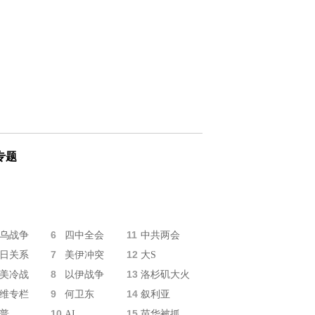
专题
6
11
乌战争
四中全会
中共两会
7
12
日关系
美伊冲突
大S
8
13
美冷战
以伊战争
洛杉矶大火
9
14
维专栏
何卫东
叙利亚
10
15
普
AI
苗华被抓