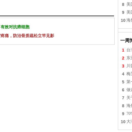
8
美
9
美
10
海
 有效对抗癌细胞
背疼痛，防治骨质疏松立竿见影
一周
1
台
2
东
3
川
4
梅
5
第
6
做
7
关
8
海
9
7
10
大