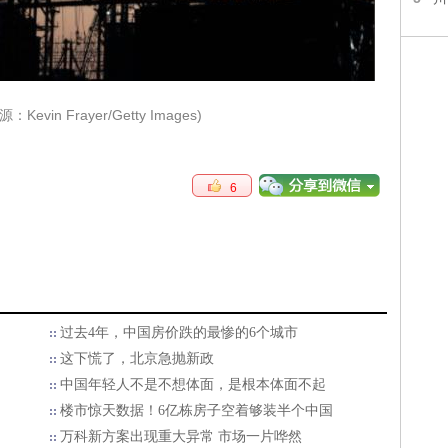
vin Frayer/Getty Images)
6
过去4年，中国房价跌的最惨的6个城市
这下慌了，北京急抛新政
中国年轻人不是不想体面，是根本体面不起
楼市惊天数据！6亿栋房子空着够装半个中国
万科新方案出现重大异常 市场一片哗然