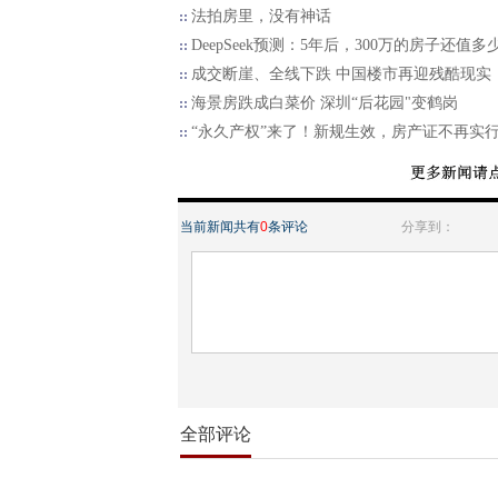
​法拍房里，没有神话
DeepSeek预测：5年后，300万的房子还值多
成交断崖、全线下跌 中国楼市再迎残酷现实
海景房跌成白菜价 深圳“后花园"变鹤岗
“永久产权”来了！新规生效，房产证不再实
当前新闻共有
0
条评论
分享到：
全部评论