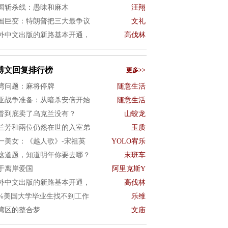
国斩杀线：愚昧和麻木
汪翔
国巨变：特朗普把三大最争议
文礼
外中文出版的新路基本开通，
高伐林
博文回复排行榜
更多>>
湾问题：麻将停牌
随意生活
亚战争准备：从暗杀安倍开始
随意生活
普到底卖了乌克兰没有？
山蛟龙
兰芳和兩位仍然在世的入室弟
玉质
一美女：《越人歌》-宋祖英
YOLO宥乐
这道题，知道明年你要去哪？
末班车
于离岸爱国
阿里克斯Y
外中文出版的新路基本开通，
高伐林
0%美国大学毕业生找不到工作
乐维
湾区的整合梦
文庙