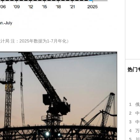
局 注：2025年数据为1-7月年化）
热门
1
俄
2
中
3
中
4
万
5
川