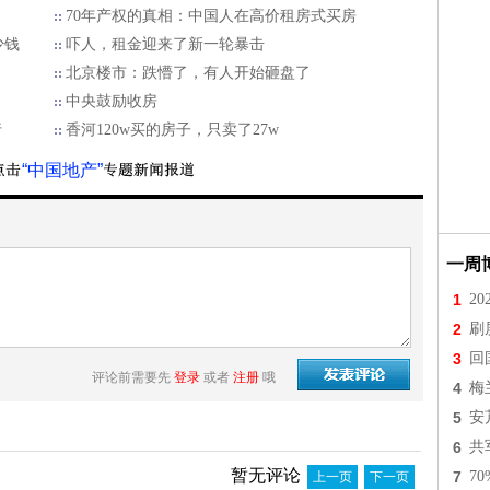
70年产权的真相：中国人在高价租房式买房
少钱
吓人，租金迎来了新一轮暴击
北京楼市：跌懵了，有人开始砸盘了
中央鼓励收房
行
香河120w买的房子，只卖了27w
“中国地产”
一周
1
2
2
刷
3
回
评论前需要先
登录
或者
注册
哦
4
梅
5
安
6
共
暂无评论
7
7
上一页
下一页