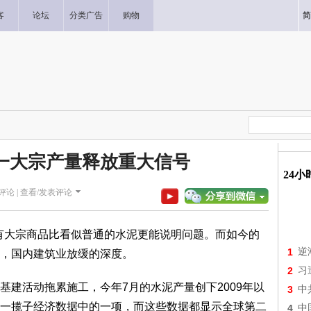
客
论坛
分类广告
购物
简
一大宗产量释放重大信号
24
评论 |
查看/发表评论
大宗商品比看似普通的水泥更能说明问题。而如今的
1
逆
，国内建筑业放缓的深度。
2
习
活动拖累施工，今年7月的水泥产量创下2009年以
3
中
一揽子经济数据中的一项，而这些数据都显示全球第二
4
中