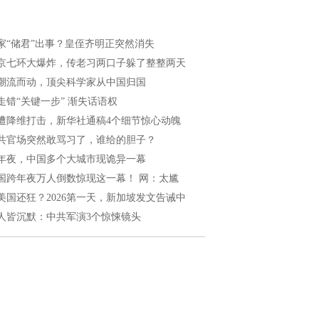
家“储君”出事？皇侄齐明正突然消失
京七环大爆炸，传老习两口子躲了整整两天
潮流而动，顶尖科学家从中国归国
走错“关键一步” 渐失话语权
遭降维打击，新华社通稿4个细节惊心动魄
共官场突然敢骂习了，谁给的胆子？
年夜，中国多个大城市现诡异一幕
国跨年夜万人倒数惊现这一幕！ 网：太尴
美国还狂？2026第一天，新加坡发文告诫中
人皆沉默：中共军演3个惊悚镜头