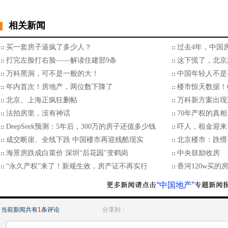
相关新闻
买一套房子逼疯了多少人？
过去4年，中国
打完左脸打右脸——解读住建部9条
这下慌了，北京
万科黑洞，可不是一般的大！
中国年轻人不是
年内首次！房地产，两位数下降了
楼市惊天数据！
北京、上海正疯狂删帖
万科新方案出现
​法拍房里，没有神话
70年产权的真
DeepSeek预测：5年后，300万的房子还值多少钱
吓人，租金迎来
成交断崖、全线下跌 中国楼市再迎残酷现实
北京楼市：跌懵
海景房跌成白菜价 深圳“后花园"变鹤岗
中央鼓励收房
“永久产权”来了！新规生效，房产证不再实行
香河120w买的
“中国地产”
当前新闻共有
1
条评论
分享到：