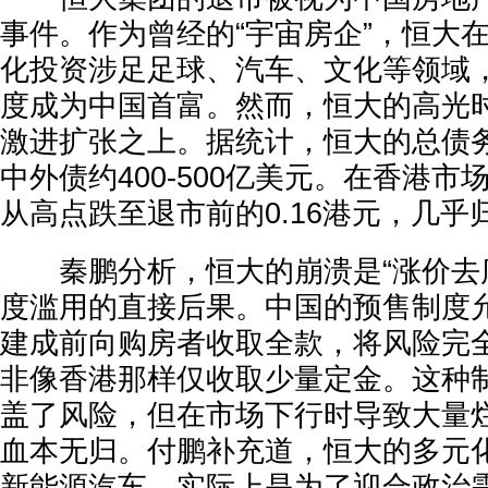
事件。作为曾经的“宇宙房企”，恒大
化投资涉足足球、汽车、文化等领域
度成为中国首富。然而，恒大的高光
激进扩张之上。据统计，恒大的总债
中外债约400-500亿美元。在香港
从高点跌至退市前的0.16港元，几乎
秦鹏分析，恒大的崩溃是“涨价去库
度滥用的直接后果。中国的预售制度
建成前向购房者收取全款，将风险完
非像香港那样仅收取少量定金。这种
盖了风险，但在市场下行时导致大量
血本无归。付鹏补充道，恒大的多元
新能源汽车，实际上是为了迎合政治