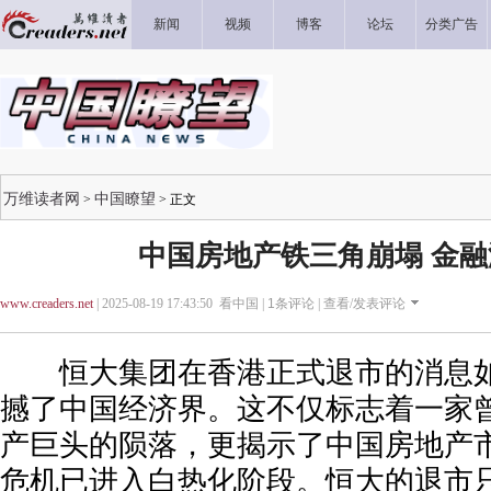
新闻
视频
博客
论坛
分类广告
万维读者网
中国瞭望
>
> 正文
中国房地产铁三角崩塌 金
www.creaders.net
| 2025-08-19 17:43:50 看中国 |
1
条评论 |
查看/发表评论
恒大集团在香港正式退市的消息如
撼了中国经济界。这不仅标志着一家
产巨头的陨落，更揭示了中国房地产
危机已进入白热化阶段。恒大的退市