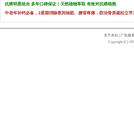
抗癌明星组合 多年口碑保证！天然植物萃取 有效对抗癌细胞
中老年补钙必备，2星期消除夜间抽筋、腰背疼痛，防治骨质疏松立竿
关于本站
|
广告服
Copyright (C) 199