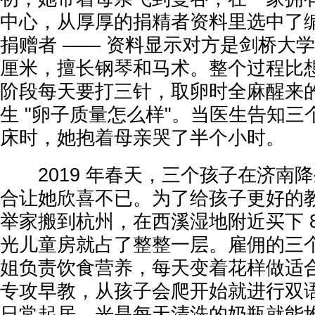
中心，从厚厚的捐精者资料里选中了编号
捐赠者 —— 资料显示对方是剑桥大学
厘米，擅长钢琴和马术。整个过程比
阶段每天要打三针，取卵时全麻醒来
生 "卵子质量怎么样"。当医生告知
床时，她抱着母亲哭了半个小时。
2019 年春天，三个孩子在济南
合让她欣喜不已。为了给孩子更好的
举家搬到杭州，在西溪湿地附近买下 8
光儿童房就占了整整一层。雇佣的三
姐负责饮食营养，每天变着花样做适
专攻早教，从孩子会爬开始就进行双
日常起居，光是每天清洗的奶瓶就能