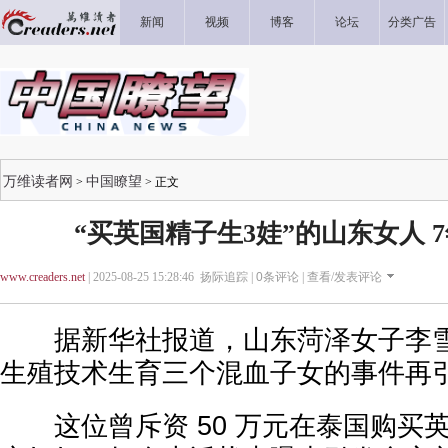
新闻
视频
博客
论坛
分类广告
万维读者网
中国瞭望
>
> 正文
“买英国精子生3娃”的山东女人 
www.creaders.net
| 2025-08-25 15:28:46 扬际追踪 |
0
条评论 |
查看/发表评论
据新华社报道，山东菏泽女子李雪
生殖技术生育三个混血子女的事件再
这位曾斥资 50 万元在泰国购买