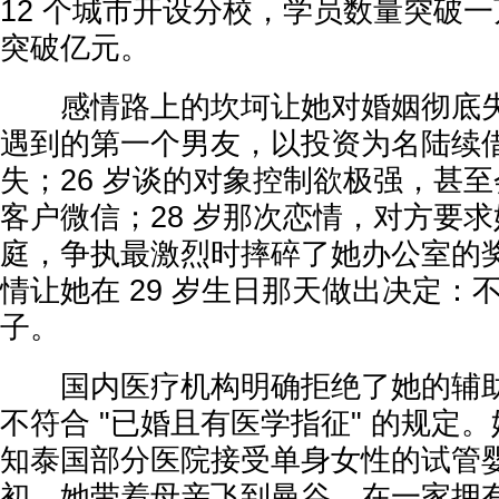
12 个城市开设分校，学员数量突破
突破亿元。
感情路上的坎坷让她对婚姻彻底失去
遇到的第一个男友，以投资为名陆续借走
失；26 岁谈的对象控制欲极强，甚
客户微信；28 岁那次恋情，对方要
庭，争执最激烈时摔碎了她办公室的
情让她在 29 岁生日那天做出决定：
子。
国内医疗机构明确拒绝了她的辅助
不符合 "已婚且有医学指征" 的规定
知泰国部分医院接受单身女性的试管婴儿
初，她带着母亲飞到曼谷，在一家拥有 