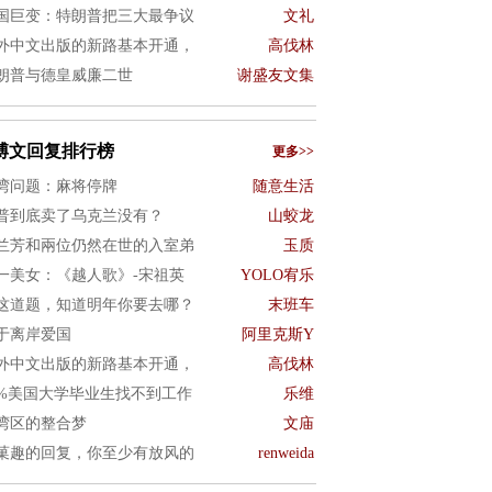
国巨变：特朗普把三大最争议
文礼
外中文出版的新路基本开通，
高伐林
朗普与德皇威廉二世
谢盛友文集
博文回复排行榜
更多>>
湾问题：麻将停牌
随意生活
普到底卖了乌克兰没有？
山蛟龙
兰芳和兩位仍然在世的入室弟
玉质
一美女：《越人歌》-宋祖英
YOLO宥乐
这道题，知道明年你要去哪？
末班车
于离岸爱国
阿里克斯Y
外中文出版的新路基本开通，
高伐林
0%美国大学毕业生找不到工作
乐维
湾区的整合梦
文庙
菓趣的回复，你至少有放风的
renweida