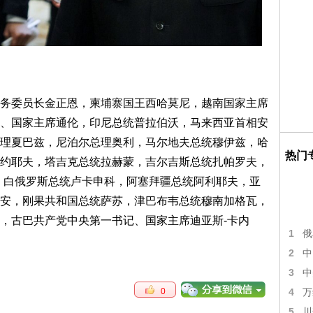
务委员长金正恩，柬埔寨国王西哈莫尼，越南国家主席
、国家主席通伦，印尼总统普拉伯沃，马来西亚首相安
理夏巴兹，尼泊尔总理奥利，马尔地夫总统穆伊兹，哈
热门
约耶夫，塔吉克总统拉赫蒙，吉尔吉斯总统扎帕罗夫，
，白俄罗斯总统卢卡申科，阿塞拜疆总统阿利耶夫，亚
安，刚果共和国总统萨苏，津巴布韦总统穆南加格瓦，
，古巴共产党中央第一书记、国家主席迪亚斯-卡内
1
俄
2
中
3
中
0
4
万
5
川