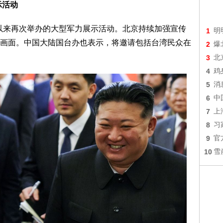
示活动
年以来再次举办的大型军力展示活动。北京持续加强宣传
1
明
画面。中国大陆国台办也表示，将邀请包括台湾民众在
2
爆
3
北
4
鸡
5
消
6
中
7
上
8
习
9
官
10
雪