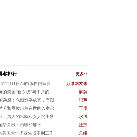
博客排行
更多>>
026年1月1日A4白纸自由宣言
万维网友来
屏的美国“斩杀线”与中共的
解滨
国杂感：仓颉造字成真，有图
思芦
兰芳和兩位仍然在世的入室弟
玉质
芃：男人的出轨和女人的出轨
水沫
国斩杀线：愚昧和麻木
汪翔
0%美国大学毕业生找不到工作
乐维