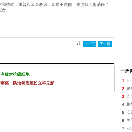
突和核武，川普和金会谈后，直接不理他，他也就无趣消停了；
配合。
1/1
上一页
下一页
一周
 有效对抗癌细胞
1
2
背疼痛，防治骨质疏松立竿见影
2
刷
3
回
4
梅
5
安
6
美
7
7