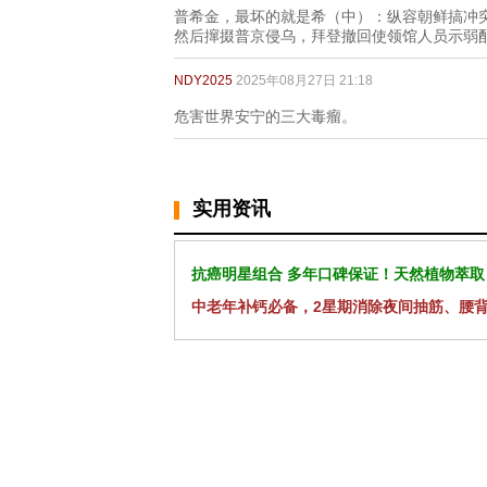
普希金，最坏的就是希（中）：纵容朝鲜搞冲
然后撺掇普京侵乌，拜登撤回使领馆人员示弱
NDY2025
2025年08月27日 21:18
危害世界安宁的三大毒瘤。
实用资讯
抗癌明星组合 多年口碑保证！天然植物萃取
中老年补钙必备，2星期消除夜间抽筋、腰