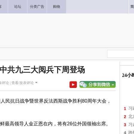
客
论坛
分类广告
购物
简
中共九三大阅兵下周登场
24
条评论 |
查看/发表评论
国人民抗日战争暨世界反法西斯战争胜利80周年大会，
1
习
2
北
鲜最高领导人金正恩在内，将有26位外国领袖出席。
3
习
4
跨