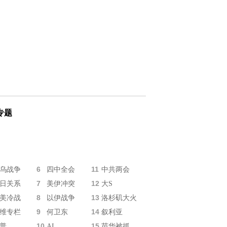
专题
6
11
乌战争
四中全会
中共两会
7
12
日关系
美伊冲突
大S
8
13
美冷战
以伊战争
洛杉矶大火
9
14
维专栏
何卫东
叙利亚
10
15
普
AI
苗华被抓