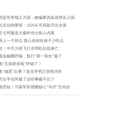
明是世界领土大国，她偏要伪装成弹丸小国
北京拉响警报：2026头号风险浮出水面
京七环隧道大爆炸传出惊人内幕
身上一个部位 真心劝你给孩子少吃点
息：中共少校飞行员驾机自戕身亡
国金融圈炸锅，投行“第一美女”栽了
海“五条斩杀线”炸锅了！
家“储君”出事？皇侄齐明正突然消失
方出手倪萍栽了这些事瞒不住了
崩开始！习家军影视圈核心“马仔”主动自