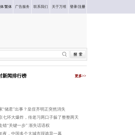
体
/
繁体
广告服务
联系我们
关于万维
登录
/
注册
小时新闻排行榜
更多>>
家“储君”出事？皇侄齐明正突然消失
京七环大爆炸，传老习两口子躲了整整两天
走错“关键一步” 渐失话语权
年夜，中国多个大城市现诡异一幕