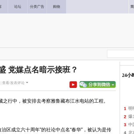
客
论坛
分类广告
购物
简
盛 党媒点名暗示接班？
24
|
查看/发表评论
西藏之行中，被安排去考察雅鲁藏布江水电站的工程。
1
明
2
爆
3
中
治区成立六十周年”的社论中点名“春华”，被认为是传
4
北