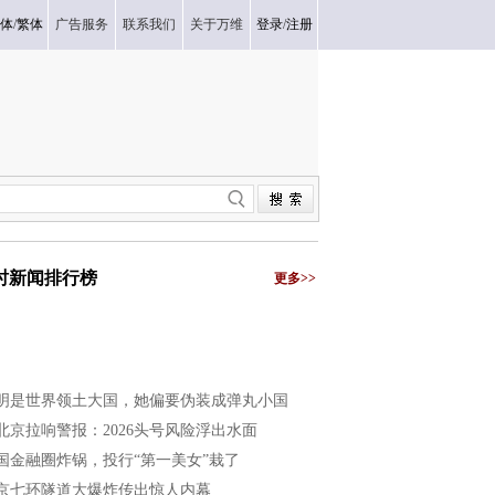
体
/
繁体
广告服务
联系我们
关于万维
登录
/
注册
小时新闻排行榜
更多>>
明是世界领土大国，她偏要伪装成弹丸小国
北京拉响警报：2026头号风险浮出水面
国金融圈炸锅，投行“第一美女”栽了
京七环隧道大爆炸传出惊人内幕