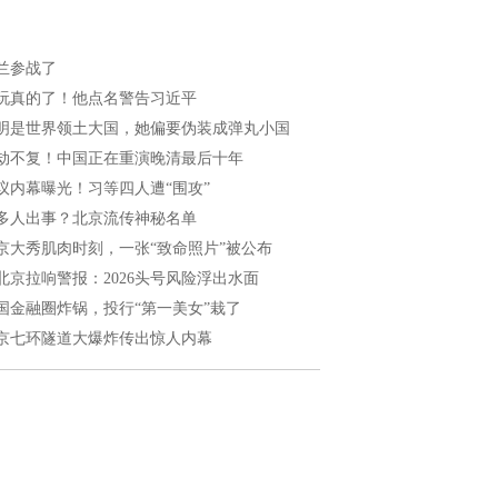
兰参战了
玩真的了！他点名警告习近平
明是世界领土大国，她偏要伪装成弹丸小国
劫不复！中国正在重演晚清最后十年
议内幕曝光！习等四人遭“围攻”
多人出事？北京流传神秘名单
京大秀肌肉时刻，一张“致命照片”被公布
北京拉响警报：2026头号风险浮出水面
国金融圈炸锅，投行“第一美女”栽了
京七环隧道大爆炸传出惊人内幕