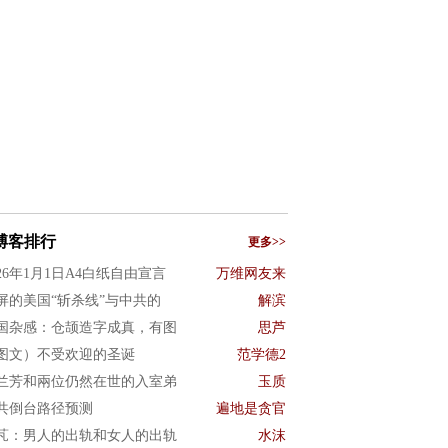
博客排行
更多>>
026年1月1日A4白纸自由宣言
万维网友来
屏的美国“斩杀线”与中共的
解滨
国杂感：仓颉造字成真，有图
思芦
图文）不受欢迎的圣诞
范学德2
兰芳和兩位仍然在世的入室弟
玉质
共倒台路径预测
遍地是贪官
芃：男人的出轨和女人的出轨
水沫