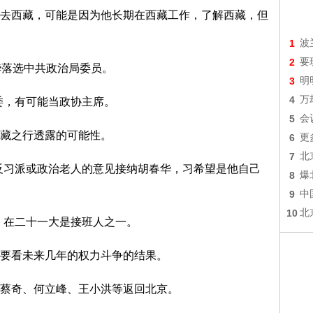
去西藏，可能是因为他长期在西藏工作，了解西藏，但
1
波
2
要
3
明
4
万
委，有可能当政协主席。
5
会
藏之行透露的可能性。
6
更
7
北
反习派或政治老人的意见接纳胡春华，习希望是他自己
8
爆
9
中
10
北
，在二十一大是接班人之一。
要看未来几年的权力斗争的结果。
记蔡奇、何立峰、王小洪等返回北京。