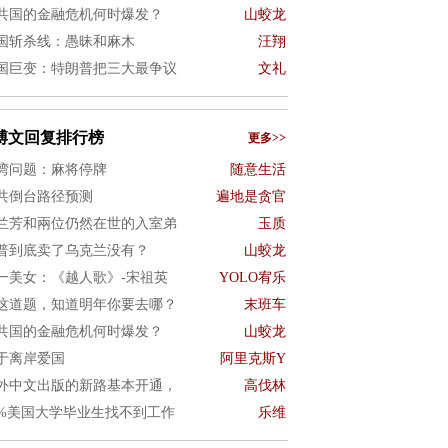
共国的金融危机何时爆发？
山蛟龙
国斩杀线：愚昧和麻木
汪翔
国巨变：特朗普把三大最争议
文礼
博文回复排行榜
更多>>
湾问题：麻将停牌
随意生活
共倒台路径预测
遍地是贪官
兰芳和兩位仍然在世的入室弟
玉质
普到底卖了乌克兰没有？
山蛟龙
一美女：《越人歌》-宋祖英
YOLO宥乐
这道题，知道明年你要去哪？
末班车
共国的金融危机何时爆发？
山蛟龙
于离岸爱国
阿里克斯Y
外中文出版的新路基本开通，
高伐林
0%美国大学毕业生找不到工作
乐维