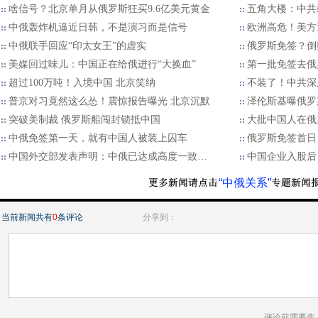
啥信号？北京单月从俄罗斯狂买9.6亿美元黄金
五角大楼：中共
中俄轰炸机逼近日韩，不是演习而是信号
欧洲高危！美方
中俄联手回应“印太女王”的虚实
俄罗斯免签？倒
美媒回过味儿：中国正在给俄进行“大换血”
第一批免签去俄
超过100万吨！入境中国 北京笑纳
不装了！中共深
普京对习竟然这么怂！震惊报告曝光 北京沉默
泽伦斯基曝俄罗
突破美制裁 俄罗斯船闯封锁抵中国
大批中国人在俄
中俄免签第一天，就有中国人被装上囚车
俄罗斯免签首日
中国外交部发表声明：中俄已达成高度一致…
中国企业入股后
“中俄关系”
当前新闻共有
0
条评论
分享到：
评论前需要先