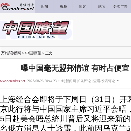
新闻
视频
博客
论坛
分类广告
万维读者网
中国瞭望
>
> 正文
曝中国毫无盟邦情谊 有时占便宜
www.creaders.net
| 2025-08-28 20:44:23 中时新闻网 |
0
条评论 |
查看/发表评论
上海经合会即将于下周日（31日）开
京此行将与中国国家主席习近平会晤
5日赴美会晤总统川普后又将迎来新的
名俄方消息人士透露，此前因乌克兰