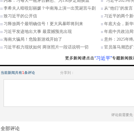
内幕：习每天一瓶茅台解愁、为150岁定期换血
“习近平2025
李希夫人暗咬彭丽媛？中南海上演一出荒诞宫斗剧
从“他们”的发言
致习近平的公开信
习近平的两个新
习释放两个最明确信号！更大风暴即将到来
年底大会，新华
习近平发迹地出大事 最震撼预兆出现
年底中共政治局
海南大骗局！危险新游戏开始了
意外：2025
习近平权力现状如何 两张照片一段话说明一切
官员落马潮恐扩
“习近平”
当前新闻共有
1
条评论
分享到：
评论前需要先
全部评论