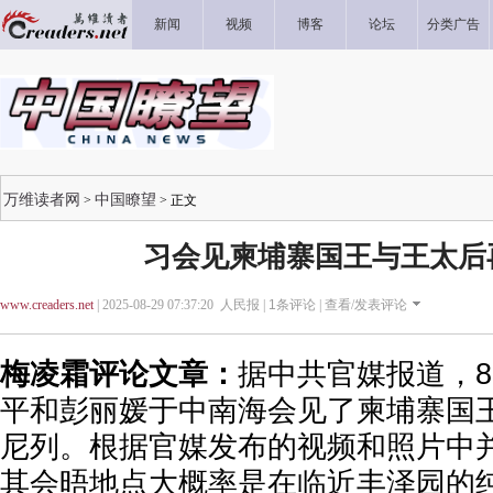
新闻
视频
博客
论坛
分类广告
万维读者网
中国瞭望
>
> 正文
习会见柬埔寨国王与王太后
www.creaders.net
| 2025-08-29 07:37:20 人民报 |
1
条评论 |
查看/发表评论
梅凌霜评论文章：
据中共官媒报道，8
平和彭丽媛于中南海会见了柬埔寨国
尼列。根据官媒发布的视频和照片中
其会晤地点大概率是在临近丰泽园的