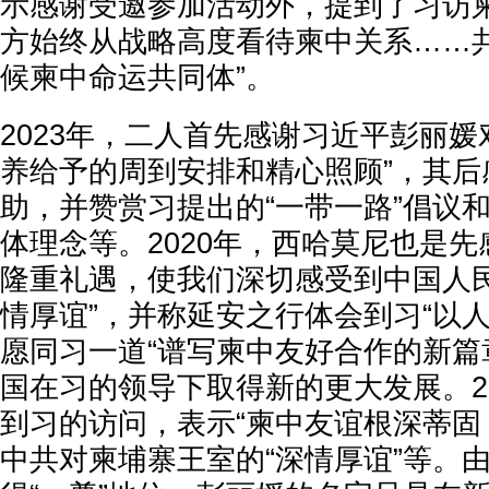
示感谢受邀参加活动外，提到了习访柬
方始终从战略高度看待柬中关系……
候柬中命运共同体”。
2023年，二人首先感谢习近平彭丽媛
养给予的周到安排和精心照顾”，其后
助，并赞赏习提出的“一带一路”倡议
体理念等。2020年，西哈莫尼也是先
隆重礼遇，使我们深切感受到中国人
情厚谊”，并称延安之行体会到习“以
愿同习一道“谱写柬中友好合作的新篇
国在习的领导下取得新的更大发展。2
到习的访问，表示“柬中友谊根深蒂固
中共对柬埔寨王室的“深情厚谊”等。