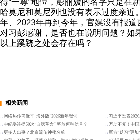
得“一尊”地位，彭丽媛的名字只是在
哈莫尼和莫尼列也没有表示过度亲近。从2
年、2023年再到今年，官媒没有报
对习彭感谢，是否也在说明问题？如
以上蹊跷之处会存在吗？
相关新闻
网络热传习近平“海外版”2026新年献词
习近平发表202
中纪委连提50次“自我革命” 释放何种信号？
万劫不复！中国
更多人出事？北京流传神秘名单
军方“贬习”更加