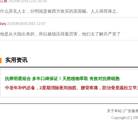
江南
2025年10月12日 20:55
什么异见人士，分明就是被西方收买的卖国贼。人人得而诛之。
lary
2025年08月29日 12:07
他是从大陆出来的，所以被镇压得最厉害，他们太了解共产党了
实用资讯
抗癌明星组合 多年口碑保证！天然植物萃取 有效对抗癌细胞
中老年补钙必备，2星期消除夜间抽筋、腰背疼痛，防治骨质疏松立竿
关于本站
|
广告服
Copyright (C) 199