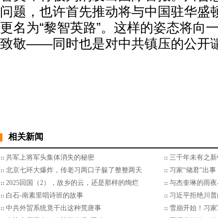
问题，也许首先推动将与中国驻华盛
更名为“黎智英路”。这样的姿态将向
致敬——同时也是对中共镇压的公开
相关新闻
共军上将军头集体消失的秘密
三千年未有之新
北京七环大爆炸，传老习两口子躲了整整两天
习家“储君”出
2025回国（2），故乡的云，还是那样的绚烂
与杰奎琳的雨夜
白石-南素里唱诗班的故事
习近平拒绝川普的
中共外贸系统竟干出这种荒唐事
雪崩开始！习家