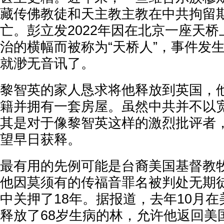
藏传佛教徒和天主教主教在中共拘留
亡。彭立发2022年因在北京一座天
治的横幅而被称为“天桥人”，事件发
就渺无音讯了。
黎智英的家人恳求将他释放到英国，
籍并拥有一套房屋。虽然中共并不以
其是对于像黎智英这样的激烈批评者
望早日获释。
最有用的先例可能是台裔美国基督教
他因莫须有的传福音罪名被判处无期
中关押了18年。据报道，去年10月
释放了68岁生病的林，允许他返回美