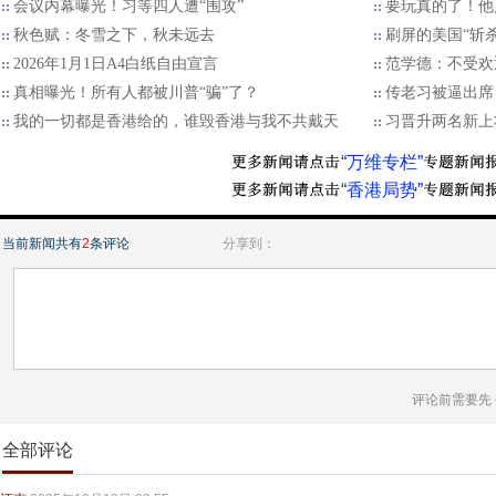
会议内幕曝光！习等四人遭“围攻”
要玩真的了！他
秋色赋：冬雪之下，秋未远去
刷屏的美国“斩
2026年1月1日A4白纸自由宣言
范学德：不受欢
真相曝光！所有人都被川普“骗”了？
传老习被逼出席
我的一切都是香港给的，谁毁香港与我不共戴天
习晋升两名新上
“万维专栏”
“香港局势”
当前新闻共有
2
条评论
分享到：
评论前需要先
全部评论