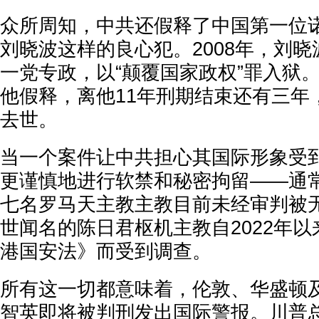
众所周知，中共还假释了中国第一位
刘晓波这样的良心犯。2008年，刘
一党专政，以“颠覆国家政权”罪入狱。
他假释，离他11年刑期结束还有三年
去世。
当一个案件让中共担心其国际形象受
更谨慎地进行软禁和秘密拘留——通
七名罗马天主教主教目前未经审判被
世闻名的陈日君枢机主教自2022年
港国安法》而受到调查。
所有这一切都意味着，伦敦、华盛顿
智英即将被判刑发出国际警报。川普